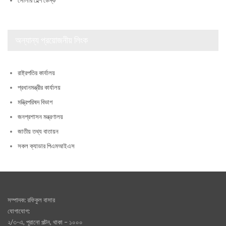
সোলার হেল্প ডেস্ক
অন্যান্য প্রয়োজনীয় লিংক
রাষ্ট্রপতির কার্যালয়
প্রধানমন্ত্রীর কার্যালয়
মন্ত্রিপরিষদ বিভাগ
জনপ্রশাসন মন্ত্রণালয়
জাতীয় তথ্য বাতায়ন
সকল ক্যাডার পিএমআইএস
সম্পাদক: রফিকুল বাসার
যোগাযোগ:
২/৩-এ, পূরানো পল্টন, থাকা – ১০০০