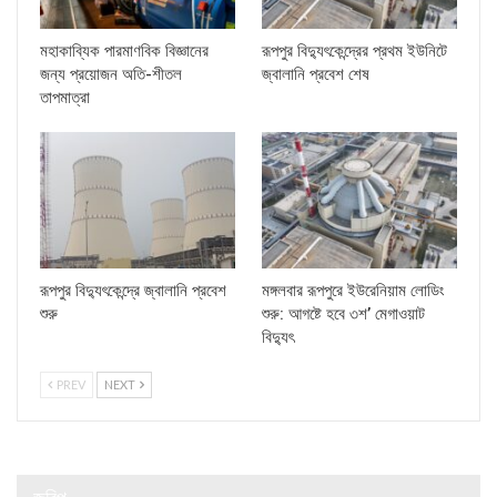
মহাকাব্যিক পারমাণবিক বিজ্ঞানের
রূপপুর বিদ্যুৎকেন্দ্রের প্রথম ইউনিটে
জন্য প্রয়োজন অতি-শীতল
জ্বালানি প্রবেশ শেষ
তাপমাত্রা
রূপপুর বিদ্যুৎকেন্দ্রে জ্বালানি প্রবেশ
মঙ্গলবার রূপপুরে ইউরেনিয়াম লোডিং
শুরু
শুরু: আগষ্টে হবে ৩শ’ মেগাওয়াট
বিদ্যুৎ
PREV
NEXT