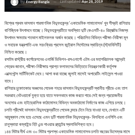
Last updated
Apr 28, 2019
By
Energy Bangla
বিশ্বের প্রথম ভাসমান পারমাণবিক বিদ্যুৎকেন্দ্র ‘একাডেমিক লামানোসভ’ খুব শীঘ্রই রাশিয়ায়
বাণিজ্যিক উৎপাদনে যাচ্ছে। বিদ্যুৎকেন্দ্রটিতে অবস্থিত দুটি কেএলটি-৪০ রিয়্যাক্টর নিজস্ব
উৎপাদন ক্ষমতার শতভাগ মাইলফলক অর্জন করেছে। পরিচালিত বিভিন্ন পরীক্ষা-নিরীক্ষা মূল
ও সহায়ক যন্ত্রপাতি এবং সয়ংক্রিয় প্রসেস কন্ট্রোল সিস্টেমের স্থায়িত্ব (স্ট্যাবিলিটি)
নিশ্চিত করেছে।
রসাটম রাস্ট্রীয় কর্পোরেশনের এনার্জি ডিভিশন-রসএনার্গো এটম এর মহাপরিচালক আন্দ্রেই
পেত্রভ জানান, পরীক্ষা-নিরীক্ষায় প্রাপ্ত ফলাফলের ভিত্তিতে নিয়ন্ত্রণকারী কর্তৃপক্ষ
এক্সেপ্টেন্স সার্টিফিকেট দেবে। আশা করা যাচ্ছে জুলাই মাসেই অপারেটিং লাইসেন্স পাওয়া
যাবে।
রাশিয়ার চুকোতকার অঞ্চলের পেভেক শহরে ভাসমান বিদ্যুৎকেন্দ্রটি স্থানীয় গ্রীডে এবং তাপ
সরবরাহ নেটওয়ার্কে যুক্ত হয়ে যাতে সফলভাবে কাজ করতে পারে সেই জন্য প্রয়োজনীয়
অনসোর এবং হাইড্রোলিক কাঠামোসহ বিভিন্ন অবকাঠামো নির্মাণের কাজ এগিয়ে চলছে।
চলতি গ্রীষ্মেই ভাসমান বিদ্যুৎকেন্দ্রটিতে পেভেক বন্দরে টেনে নিয়ে যাওয়া হবে, যেখানে এটি
আয়ুষ্কাল শেষ হয়ে এসেছে এমন দুটি পারমাণবিক বিদ্যুৎকেন্দ্র- বিলবিনো এনপিপি এবং
চানুস্কায়া কম্বাইন্ড হিট এন্ড পাওয়ার প্ল্যান্টের স্থলাভিশিক্ত হবে।
১৪৪ মিটার দীর্ঘ এবং ৩০ মিটার প্রশস্থ একাডেমিক লামানোসভ চলতি বছরের ডিসেম্বর মাসে