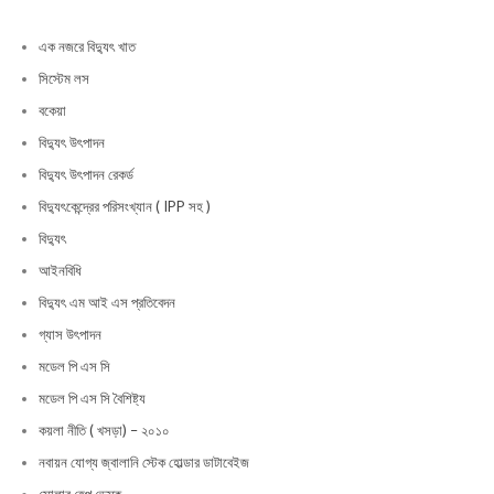
এক নজরে বিদ্যুৎ খাত
সিস্টেম লস
বকেয়া
বিদ্যুৎ উৎপাদন
বিদ্যুৎ উৎপাদন রেকর্ড
বিদ্যুৎকেন্দ্রের পরিসংখ্যান ( IPP সহ )
বিদ্যুৎ
আইনবিধি
বিদ্যুৎ এম আই এস প্রতিবেদন
গ্যাস উৎপাদন
মডেল পি এস সি
মডেল পি এস সি বৈশিষ্ট্য
কয়লা নীতি ( খসড়া) – ২০১০
নবায়ন যোগ্য জ্বালানি স্টেক হোল্ডার ডাটাবেইজ