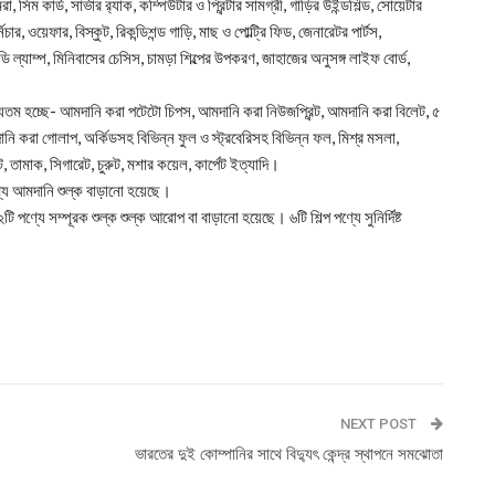
িম কার্ড, সার্ভার র‌্যাক, কম্পিউটার ও প্রিন্টার সামগ্রী, গাড়ির উইন্ডশিল্ড, সোয়েটার
র, ওয়েফার, বিস্কুট, রিকন্ডিশন্ড গাড়ি, মাছ ও পোল্ট্রি ফিড, জেনারেটর পার্টস,
 ল্যাম্প, মিনিবাসের চেসিস, চামড়া শিল্পের উপকরণ, জাহাজের অনুসঙ্গ লাইফ বোর্ড,
্যতম হচ্ছে- আমদানি করা পটেটো চিপস, আমদানি করা নিউজপ্রিন্ট, আমদানি করা বিলেট, ৫
ানি করা গোলাপ, অর্কিডসহ বিভিন্ন ফুল ও স্ট্রবেরিসহ বিভিন্ন ফল, মিশ্র মসলা,
, তামাক, সিগারেট, চুরুট, মশার কয়েল, কার্পেট ইত্যাদি।
্যে আমদানি শুল্ক বাড়ানো হয়েছে।
ণ্যে সম্পূরক শুল্ক শুল্ক আরোপ বা বাড়ানো হয়েছে। ৬টি শিল্প পণ্যে সুনির্দিষ্ট
NEXT POST
ভারতের দুই কোম্পানির সাথে বিদ্যুৎ কেন্দ্র স্থাপনে সমঝোতা