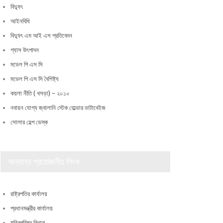
বিদ্যুৎ
আইনবিধি
বিদ্যুৎ এম আই এস প্রতিবেদন
গ্যাস উৎপাদন
মডেল পি এস সি
মডেল পি এস সি বৈশিষ্ট্য
কয়লা নীতি ( খসড়া) – ২০১০
নবায়ন যোগ্য জ্বালানি স্টেক হোল্ডার ডাটাবেইজ
সোলার হেল্প ডেস্ক
অন্যান্য প্রয়োজনীয় লিংক
রাষ্ট্রপতির কার্যালয়
প্রধানমন্ত্রীর কার্যালয়
মন্ত্রিপরিষদ বিভাগ