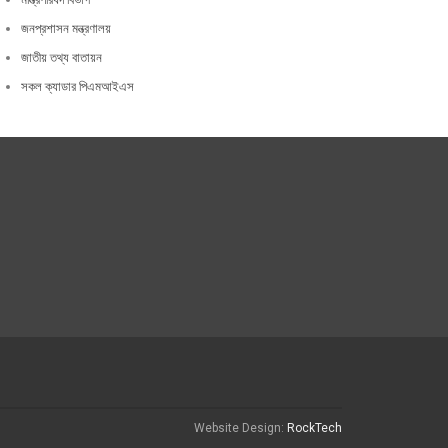
জনপ্রশাসন মন্ত্রণালয়
জাতীয় তথ্য বাতায়ন
সকল ক্যাডার পিএমআইএস
Website Design:
RockTech