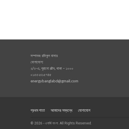
সম্পাদক: রফিকুল বাসার
যোগাযোগ:
২/৩-এ, পূরানো পল্টন, থাকা – ১০০০
০১৫৫২৩১৫৭৪৫
energybanglabd@gmail.com
প্রথম পাতা
আমাদের সম্বন্ধে
যোগাযোগ
© 2026 - এনার্জি বাংলা. All Rights Reserved.