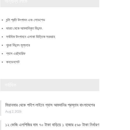
অন্যান্য লিংক
ঘন্টা প্রতি উৎপাদন এবং লোডশেড
ভারত থেকে আমদানিকৃত বিদ্যুৎ
সর্বাধিক উৎপাদনে এলাকা ভিত্তিক সরবরাহ
খুচরা বিদ্যুৎ মূল্যহার
গ্যাস এরট্যারিফ
কনডেনসেট
সর্বাধিক
মিয়ানমার থেকে পাইপ লাইনে গ্যাস আমদানির প্রস্তাব বাংলাদেশের
Aug 2, 2026
১২ কেজি এলপিজির দাম ৭০ টাকা বাড়িয়ে ১ হাজার ৫৯৮ টাকা নির্ধারণ