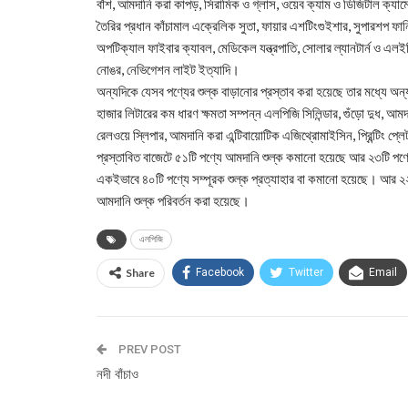
বাঁশ, আমদানি করা কাপড়, সিরামিক ও গ্লাস, ওয়েব ক্যাম ও ডিজিটাল ক্যামেরা, স
তৈরির প্রধান কাঁচামাল এক্রেলিক সুতা, ফায়ার এশটিংগুইশার, সুপারশপ ফার্নিচা
অপটিক্যাল ফাইবার ক্যাবল, মেডিকেল যন্ত্রপাতি, সোলার ল্যানটার্ন ও এলইডি
নোঙর, নেভিগেশন লাইট ইত্যাদি।
অন্যদিকে যেসব পণ্যের শুল্ক বাড়ানোর প্রস্তাব করা হয়েছে তার মধ্যে অন
হাজার লিটারের কম ধারণ ক্ষমতা সম্পন্ন এলপিজি সিলিন্ডার, গুঁড়ো দুধ, আমদ
রেলওয়ে স্লিপার, আমদানি করা এন্টিবায়োটিক এজিথ্রোমাইসিন, প্রিন্টিং প্লেট
প্রস্তাবিত বাজেটে ৫১টি পণ্যে আমদানি শুল্ক কমানো হয়েছে আর ২৩টি পণ
একইভাবে ৪০টি পণ্যে সম্পূরক শুল্ক প্রত্যাহার বা কমানো হয়েছে। আর ২২টি প
আমদানি শুল্ক পরিবর্তন করা হয়েছে।
এলপিজি
Share
Facebook
Twitter
Email
PREV POST
নদী বাঁচাও