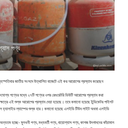
গ্যাস পণ্য
ঝুঁকিপূর্ণ এলপিজি বোতল
হস্পতিবার জাতীয় সংসদে উত্থাপিত বাজেটে এই কর আরোপের প্রস্তাব করেছেন
যোগ্য পণ্যের মধ্যে ২৭টি পণ্যের ওপর রেগুরেটরি ডিউটি আরোপের প্রস্তাব করা
্ষেত্রে এই শুল্ক আরোপের প্রস্তাব দেয়া হয়েছে। তবে কমানো হয়েছে ইন্ডিকেটর পাইলট
 মেটাল হ্যালাইড ল্যাম্পের শুল্ক হার। কমানো হয়েছে এলইডি টিউব লাইট অথবা এলইডি
ন্যতম হচ্ছে- মুলধনী পণ্য, মধ্যবর্তী পণ্য, বায়োগ্যাস পণ্য, কাগজ উৎপাদনের কাঁচামাল