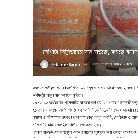
এলপিজি সিলিন্ডারের দাম বাড়ছে, কমছে বায়ো
Last updated
Jun 7, 2015
By
Energy Bangla
তরল বোতলীকৃত গ্যাস (এলপিজি) এর নতুন করে কর আরোপ করা হয়েছে। বৃ
অর্থমন্ত্রী আবুল মাল আবদুল মুহিত।
২০১৫-১৬ অর্থবছরের প্রস্তাবিত বাজেটে বলা হয়, ১০ শতাংশ আমদানি শুল্ক
হয়েছে। এরমধ্যে এলপি গ্যাসের ৫০০ লিটারের নিচের সিলিন্ডার আমদানির ক
ল্যাম্প ও পরীক্ষাগারে ব্যবহƒত ল্যাম্প ছাড়া অন্য মার্কারি, সোডিয়াম ও
বাতি বা রি-চার্জার এলইডি বাতির ওপর শুল্ক হার।
এছাড়া বাজেটে যেসব পণ্যের শুল্ক কমানোর প্রস্তাব করা হয়েছে তার মধ্যে অ