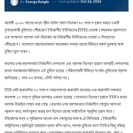
Last updated
Oct 26, 2014
By
Energy Bangla
আগামী ২০৩০ সালের মধ্যে গ্রীন হাউস গ্যাস নিঃসরণ ৪০ শতাংশ হ্রাস করতে একটি
যুগান্তকারী চুক্তিতে পৌঁছেছেন ইউরোপীয় ইউনিয়নের (ইইউ) নেতারা।শুক্রবার ব্রাসেলসে
এক সম্মেলনে ব্যাপক তর্ক-বিতর্কের পর ইউরোপীয় ইউনিয়নের নেতারা এ সিদ্ধান্তে
পৌঁছেছেন। সম্মেলনে আলোচনাকালে কয়েকজন সদস্য তাদের বিভিন্ন স্বার্থ সুরক্ষার পক্ষে
যুক্তি তুলে ধরেন।
কয়লার ওপর ব্যাপকভাবে নির্ভরশীল দেশগুলো এবং ব্যাপক নিঃসরণ হ্রাসে আগ্রহী দেশগুলোর
মধ্যে সমঝোতার ভিত্তিতে এই চুক্তি হয়েছে।পরিবেশবাদী বিভিন্ন সংগঠন চুক্তিকে স্বাগত
জানিয়েছে। তবে এও বলেছে, এটাই পর্যপ্ত নয়।
ইইউ মোট জ্বালানির ২৭ শতাংশ নবায়নযোগ্য জ্বালানি ব্যবহার এবং জ্বালানি সক্ষমতা
কমপক্ষে ২৭ শতাংশ বৃদ্ধির ব্যাপারে একমত হয়েছে।সম্মেলনে নিঃসরণ হ্রাসে ইইউ’র মধ্যে
ব্যাপক বিভক্তি লক্ষ্য করা গেছে।কয়লার ওপর ব্যাপকভাবে নির্ভরশীল পোলান্ড আশংকা
প্রকাশ করে, কার্বণমুক্ত করার ফল হিসেবে তাদের অর্থনৈতিক প্রবৃদ্ধি হ্রাস পাবে।
ইউরোপের মধ্য ও পূর্বাঞ্চলের অনেক দেশ পোলান্ডের সঙ্গে কণ্ঠ মিলিয়েছে।ইউরোপীয়
কাউন্সিলের প্রেসিডেন্ট হারম্যান ভ্যান রম্পি বলেন, অবশ্য চুক্তির ফলে ইইউ’র কিছু দরিদ্র
সদস্য অতিরিক্ত সহায়তা পাবে।যুক্তরাজ্য নবায়নযোগ্য জ্বালানি বিশেষত বায়ু, সৌর ও