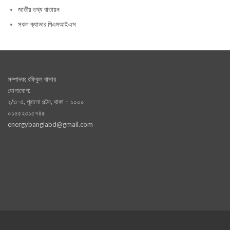
জাতীয় তথ্য বাতায়ন
সকল ক্যাডার পিএমআইএস
সম্পাদক: রফিকুল বাসার
যোগাযোগ:
২/৩-এ, পূরানো পল্টন, থাকা – ১০০০
০১৫৫২৩১৫৭৪৫
energybanglabd@gmail.com