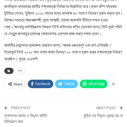
জলবিদ্যুৎ ব্যবহারের জাতীয় লক্ষ্যমাত্রা নির্ধারণের বিরোধিতা করে।ভ্যান রম্পি শুক্রবার
টুইটারে লেখেন, ‘চুক্তি! ২০৩০ সালের মধ্যে কমপক্ষে ৪০ শতাংশ নিঃসরণ হ্রাস করতে হবে।
বিশ্বেও সবচেয়ে উচ্চাকাক্সক্ষী, মূল্য সাশ্রয়ী, ন্যায্য জ্বালানি নীতিতে সম্মত হওয়া
গেছে।’জলবায়ু কর্মপরিকল্পনা বিষয়ক ইইউ কমিশনার কন্নি হেদেগার্ড বলেন, তিনি খুবই গবির্ত
যে নেতৃবৃন্দ জলবায়ুর চ্যালেঞ্জ মোকাবেলায় একসঙ্গে কাজ করতে সক্ষম হবেন।
জার্মানীর চ্যান্সেলর অ্যাঙ্গেলা মেরকেল বলেন, ‘আমরা গুরুত্বপূর্ণ এক ধাপ এগিয়েছি।’
ইতোপূর্বে ইইউ ২০২০ সাল নাগাদ কার্বন নিঃসরণ ২০ শতাংশ হ্রাস করার লক্ষ্যমাত্রা নির্ধারণ
করেছিল। সূত্র: এএফপি
কার্বন
Share
Facebook
Twitter
WhatsApp
PREV POST
NEXT POST
সুশাসনের অভাব ও বিদ্যুৎ ঘাটতি
চুক্তি হয় বিদ্যুৎ কেন্দ্র হয় না
বিনিয়োগে বাধা