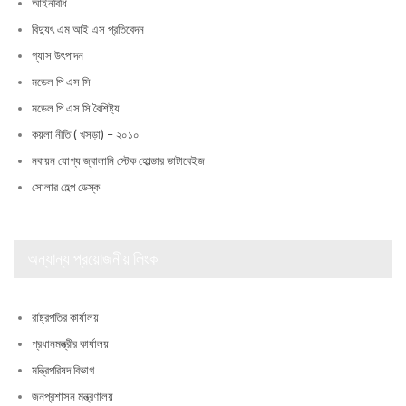
আইনবিধি
বিদ্যুৎ এম আই এস প্রতিবেদন
গ্যাস উৎপাদন
মডেল পি এস সি
মডেল পি এস সি বৈশিষ্ট্য
কয়লা নীতি ( খসড়া) – ২০১০
নবায়ন যোগ্য জ্বালানি স্টেক হোল্ডার ডাটাবেইজ
সোলার হেল্প ডেস্ক
অন্যান্য প্রয়োজনীয় লিংক
রাষ্ট্রপতির কার্যালয়
প্রধানমন্ত্রীর কার্যালয়
মন্ত্রিপরিষদ বিভাগ
জনপ্রশাসন মন্ত্রণালয়