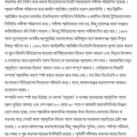
পদ্ধতির খনি নির্মাণ করে কয়লা উত্তোলনের তিনটি সম্ভাব্যতা সমীক্ষা পরিচালিত হয়েছে।
প্রথম সমীক্ষা পরিচালনা করে জার্মান প্রতিষ্ঠান ফ্রেইড ক্রুপ রোহস্টাফি। পরে ব্রিটিশ
প্রতিষ্ঠান পাওয়েল ডাফরিন টেকনিক্যাল সার্ভিসেস লিমিটেড ও রবার্টসন রিসার্চ ইন্টারন্যাশনাল
লিমিটেড সমীক্ষা পরিচালনা করে। সমীক্ষা প্রতিবেদনে বলা হয়, কিছু চ্যালেঞ্জ থাকা সত্ত্বেও
কারিগরিভাবে খনি নির্মাণ সম্ভব। কিন্তু বিনিয়োগের প্রশ্ন অমীমাংসিত রয়ে যায়। ১৯৮৫
সালে তুলনামূলক অগভীর বড়পুকুরিয়া কয়লাক্ষেত্র আবিষ্কৃত হলে জামালগঞ্জ প্রায় বিস্মৃত
বিষয়ে পরিণত হয়। ১৯৯২ সালে অস্ট্রেলীয় প্রতিষ্ঠান বিএইচপি মিনারেলস ভূগর্ভ থেকে কয়লা
না তুলে বিদেশি বিনিয়োগের মাধ্যমে বাণিজ্যিকভাবে মিথেন গ্যাস আহরণ এবং বিদ্যুৎ উৎপাদন
ও অন্যান্য খাতে জ্বালানি গ্যাস হিসেবে তা ব্যবহারের প্রস্তাব পেশ করে। প্রস্তাবিত নতুন
প্রযুক্তি ‘কোলবেড মিথেন’ আহরণ তখন এ দেশে সম্পূর্ণ অজানা। পেট্রোবাংলা বিষয়টি
সম্পর্কে প্রাথমিক ধারণা স্পষ্ট করতে কয়েক বছর সময় নেয়। তত দিনে বিএইচপি এ খাতে
বাংলাদেশে বিনিয়োগের সিদ্ধান্ত পরিবর্তন করে। ফলে, জামালগঞ্জের কয়লাসম্পদ আবারও
মনোযোগ হারায়।
সম্প্রতি যখন স্পষ্ট হয়ে উঠেছে যে দেশের ‘অফুরান’ ও যথেচ্ছ ব্যবহারের প্রাকৃতিক গ্যাস
দ্রুত ফুরিয়ে আসছে এবং দেশ দ্রুত ৮০ থেকে ৯০ শতাংশ আমদানি জ্বালানিনির্ভর বিকল্পে
যেতে বাধ্য হচ্ছে, তখন প্রাথমিক জ্বালানির সম্ভাব্য উৎস হিসেবে কোলবেড মিথেন বা
কয়লার গায়ে লেপটে থাকা প্রাকৃতিক মিথেন গ্যাস আহরণের সম্ভাবনা যাচাইয়ের চেষ্টা শুরু
হয়েছে। এ জন্য জামালগঞ্জ কয়লাক্ষেত্রের কিছু প্রাকৃতিক সুবিধা, যেমন: পর্যাপ্ত গভীরতা,
বড় সঞ্চয় ও পুরু কয়লার স্তরের উপস্থিতি রয়েছে। পূর্ববর্তী সমীক্ষায় কয়লার স্তরে মিথেন