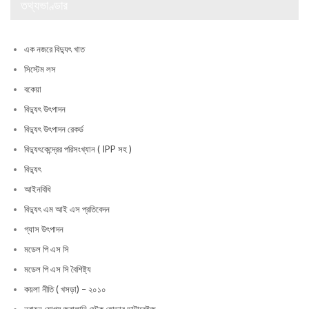
তথ্যভাণ্ডার
এক নজরে বিদ্যুৎ খাত
সিস্টেম লস
বকেয়া
বিদ্যুৎ উৎপাদন
বিদ্যুৎ উৎপাদন রেকর্ড
বিদ্যুৎকেন্দ্রের পরিসংখ্যান ( IPP সহ )
বিদ্যুৎ
আইনবিধি
বিদ্যুৎ এম আই এস প্রতিবেদন
গ্যাস উৎপাদন
মডেল পি এস সি
মডেল পি এস সি বৈশিষ্ট্য
কয়লা নীতি ( খসড়া) – ২০১০