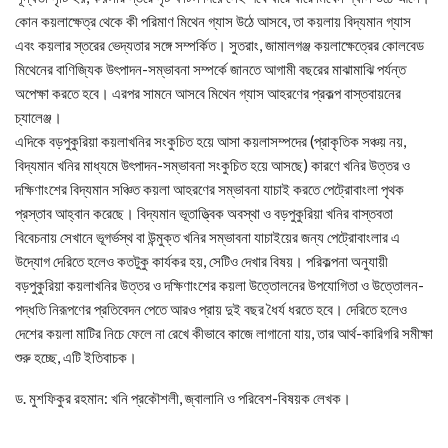
কোন কয়লাক্ষেত্র থেকে কী পরিমাণ মিথেন গ্যাস উঠে আসবে, তা কয়লায় বিদ্যমান গ্যাস
এবং কয়লার স্তরের ভেদ্যতার সঙ্গে সম্পর্কিত। সুতরাং, জামালগঞ্জ কয়লাক্ষেত্রের কোলবেড
মিথেনের বাণিজ্যিক উৎপাদন-সম্ভাবনা সম্পর্কে জানতে আগামী বছরের মাঝামাঝি পর্যন্ত
অপেক্ষা করতে হবে। এরপর সামনে আসবে মিথেন গ্যাস আহরণের প্রকল্প বাস্তবায়নের
চ্যালেঞ্জ।
এদিকে বড়পুকুরিয়া কয়লাখনির সংকুচিত হয়ে আসা কয়লাসম্পদের (প্রাকৃতিক সঞ্চয় নয়,
বিদ্যমান খনির মাধ্যমে উৎপাদন-সম্ভাবনা সংকুচিত হয়ে আসছে) কারণে খনির উত্তর ও
দক্ষিণাংশের বিদ্যমান সঞ্চিত কয়লা আহরণের সম্ভাবনা যাচাই করতে পেট্রোবাংলা পৃথক
প্রস্তাব আহ্বান করেছে। বিদ্যমান ভূতাত্ত্বিক অবস্থা ও বড়পুকুরিয়া খনির বাস্তবতা
বিবেচনায় সেখানে ভূগর্ভস্থ বা উন্মুক্ত খনির সম্ভাবনা যাচাইয়ের জন্য পেট্রোবাংলার এ
উদ্যোগ দেরিতে হলেও কতটুকু কার্যকর হয়, সেটিও দেখার বিষয়। পরিকল্পনা অনুযায়ী
বড়পুকুরিয়া কয়লাখনির উত্তর ও দক্ষিণাংশের কয়লা উত্তোলনের উপযোগিতা ও উত্তোলন-
পদ্ধতি নিরূপণের প্রতিবেদন পেতে আরও প্রায় দুই বছর ধৈর্য ধরতে হবে। দেরিতে হলেও
দেশের কয়লা মাটির নিচে ফেলে না রেখে কীভাবে কাজে লাগানো যায়, তার আর্থ-কারিগরি সমীক্ষা
শুরু হচ্ছে, এটি ইতিবাচক।
ড. মুশফিকুর রহমান: খনি প্রকৌশলী, জ্বালানি ও পরিবেশ-বিষয়ক লেখক।