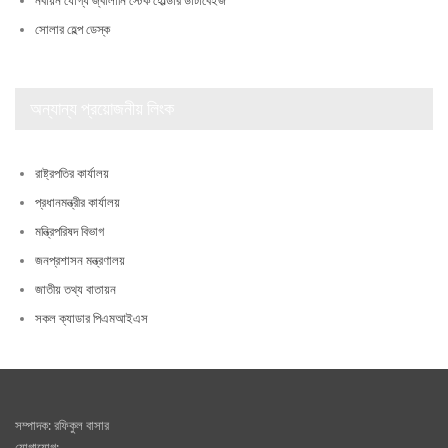
নবায়ন যোগ্য জ্বালানি স্টেক হোল্ডার ডাটাবেইজ
সোলার হেল্প ডেস্ক
অন্যান্য প্রয়োজনীয় লিংক
রাষ্ট্রপতির কার্যালয়
প্রধানমন্ত্রীর কার্যালয়
মন্ত্রিপরিষদ বিভাগ
জনপ্রশাসন মন্ত্রণালয়
জাতীয় তথ্য বাতায়ন
সকল ক্যাডার পিএমআইএস
সম্পাদক: রফিকুল বাসার
যোগাযোগ: