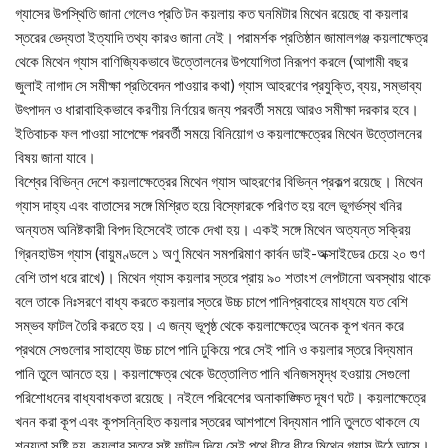
গ্যাসের উপস্থিতি জানা গেলেও প্রতি টন কয়লায় কত ঘনমিটার মিথেন রয়েছে বা কয়লার
স্তরের ভেদ্যতা ইত্যাদি তথ্য কারও জানা নেই। পরামর্শক প্রতিষ্ঠান জামালগঞ্জ কয়লাক্ষেত্র
থেকে মিথেন গ্যাস বাণিজ্যিকভাবে উত্তোলনের উপযোগিতা নিরূপণ করলে (আগামী বছর
জুলাই নাগাদ সে সমীক্ষা প্রতিবেদন পাওয়ার কথা) গ্যাস আহরণের প্রযুক্তি, ব্যয়, সম্ভাব্য
উৎপাদন ও ধারাবাহিকভাবে করণীয় নির্ণয়ের জন্য পরবর্তী সময়ে আরও সমীক্ষা দরকার হবে।
ইতিবাচক ফল পাওয়া সাপেক্ষে পরবর্তী সময়ে বিনিয়োগ ও কয়লাক্ষেত্রের মিথেন উত্তোলনের
বিষয় জানা যাবে।
বিশ্বের বিভিন্ন দেশে কয়লাক্ষেত্রের মিথেন গ্যাস আহরণের বিভিন্ন প্রকল্প রয়েছে। মিথেন
গ্যাস দাহ্য এবং বাতাসের সঙ্গে মিশ্রিত হয়ে বিস্ফোরকে পরিণত হয় বলে ভূগর্ভস্থ খনির
অন্যতম অনিষ্টকারী বিপদ হিসেবেই তাকে দেখা হয়। একই সঙ্গে মিথেন অত্যন্ত সক্রিয়
গ্রিনহাউস গ্যাস (বায়ুমণ্ডলে ১ অণু মিথেন সমপরিমাণ কার্বন ডাই-অক্সাইডের চেয়ে ২০ গুণ
বেশি তাপ ধরে রাখে)। মিথেন গ্যাস কয়লার স্তরে প্রায় ৯০ শতাংশ লেপটানো অবস্থায় থাকে
বলে তাকে নিঃসরণে বাধ্য করতে কয়লার স্তরে উচ্চ চাপে পানিপ্রবাহের মাধ্যমে যত বেশি
সম্ভব ফাটল তৈরি করতে হয়। এ জন্য ভূপৃষ্ঠ থেকে কয়লাক্ষেত্রে অনেক কূপ খনন করে
প্রথমে সেগুলোর সাহায্যে উচ্চ চাপে পানি ঢুকিয়ে পরে সেই পানি ও কয়লার স্তরে বিদ্যমান
পানি তুলে আনতে হয়। কয়লাক্ষেত্র থেকে উত্তোলিত পানি খনিজসমৃদ্ধ হওয়ায় সেগুলো
পরিশোধনের বাধ্যবাধকতা রয়েছে। নইলে পরিবেশের অনাকাঙ্ক্ষিত দূষণ ঘটে। কয়লাক্ষেত্রে
খনন করা কূপ এবং কূপসন্নিহিত কয়লার স্তরের আশপাশে বিদ্যমান পানি তুলতে থাকলে যে
শূন্যতা সৃষ্টি হয়, কয়লার স্তরে সৃষ্ট ফাটল দিয়ে সেই পথে ধীরে ধীরে মিথেন গ্যাস উঠে আসে।