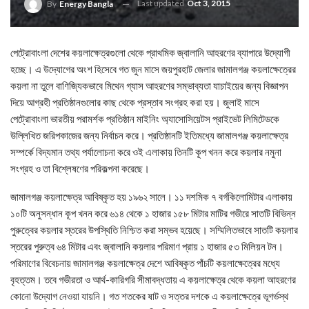
Last updated
Oct 3, 2015
By
Energy Bangla
পেট্রোবাংলা দেশের কয়লাক্ষেত্রগুলো থেকে প্রাথমিক জ্বালানি আহরণের ব্যাপারে উদ্যোগী
হচ্ছে। এ উদ্যোগের অংশ হিসেবে গত জুন মাসে জয়পুরহাট জেলার জামালগঞ্জ কয়লাক্ষেত্রের
কয়লা না তুলে বাণিজ্যিকভাবে মিথেন গ্যাস আহরণের সম্ভাব্যতা যাচাইয়ের জন্য বিজ্ঞাপন
দিয়ে আগ্রহী প্রতিষ্ঠানগুলোর কাছ থেকে প্রস্তাব সংগ্রহ করা হয়। জুলাই মাসে
পেট্রোবাংলা ভারতীয় পরামর্শক প্রতিষ্ঠান মাইনিং অ্যাসোসিয়েটস প্রাইভেট লিমিটেডকে
উল্লিখিত জরিপকাজের জন্য নির্বাচন করে। প্রতিষ্ঠানটি ইতিমধ্যে জামালগঞ্জ কয়লাক্ষেত্র
সম্পর্কে বিদ্যমান তথ্য পর্যালোচনা করে ওই এলাকায় তিনটি কূপ খনন করে কয়লার নমুনা
সংগ্রহ ও তা বিশ্লেষণের পরিকল্পনা করেছে।
জামালগঞ্জ কয়লাক্ষেত্র আবিষ্কৃত হয় ১৯৬২ সালে। ১১ দশমিক ৭ বর্গকিলোমিটার এলাকায়
১০টি অনুসন্ধান কূপ খনন করে ৬১৪ থেকে ১ হাজার ১৫৮ মিটার মাটির গভীরে সাতটি বিভিন্ন
পুরুত্বের কয়লার স্তরের উপস্থিতি নিশ্চিত করা সম্ভব হয়েছে। সম্মিলিতভাবে সাতটি কয়লার
স্তরের পুরুত্ব ৬৪ মিটার এবং জ্বালানি কয়লার পরিমাণ প্রায় ১ হাজার ৫৩ মিলিয়ন টন।
পরিমাণের বিবেচনায় জামালগঞ্জ কয়লাক্ষেত্র দেশে আবিষ্কৃত পাঁচটি কয়লাক্ষেত্রের মধ্যে
বৃহত্তম। তবে গভীরতা ও আর্থ-কারিগরি সীমাবদ্ধতায় এ কয়লাক্ষেত্র থেকে কয়লা আহরণের
কোনো উদ্যোগ নেওয়া যায়নি। গত শতকের ষাট ও সত্তর দশকে এ কয়লাক্ষেত্রে ভূগর্ভস্থ