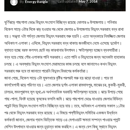
Last updated
May 7, 2014
By
Energy Bangla
ঘূর্ণিঝড়ে গাছপালা ভেঙে বিদ্যুৎ সংযোগ বিচ্ছিন্ন রয়েছে ভোলার ৬ উপজেলায়। শনিবার
বিকেল সাড়ে ৩টার দিকে ঝড় হওয়ার পর থেকে জেলার ৬ উপজেলায় বিদ্যুৎ সরবরাহ বন্ধ রাখা
হয়। সন্ধ্যা ৭টা পর্যন্ত জেলায় বিদ্যুৎ সরবরাহ শুরু হয়নি। এতে অন্ধকারে নিমজ্জিত জেলার
অধিকাংশ এলাকা। এদিকে, বিদ্যুৎ সরবরাহ বন্ধ থাকায় জনজীবনে নেমে এসেছে দুর্ভোগ।
ব্যাহত হচ্ছে বরফ কলসহ ছোট বড় কারখানার উৎপাদন। ক্ষতিগ্রস্ত হচ্ছেন ব্যবসায়ীরা।
বন্ধ হয়ে গেছে পৌর এলাকার পানি সরবরাহ। এতে পানি ও বিদ্যুতের জন্য অনেকটা হাহাকার
চলছে। এ অবস্থায় বিদ্যুৎ সংযোগ মেরামতের কাজ চলছে বলে জানালেও কখন বিদ্যুৎ
সরবরাহ শুরু হবে তা জানাতে পারেনি বিদ্যুৎ বিভাগের কর্মকর্তারা।
জানা গেছে, বিকেল সাড়ে ৩টা মুষলধারে বৃষ্টির পরপরই শুরু হয় ঝড়ো হাওয়া। পরে তা
কালবৈশাখী ঝড়ে পরিণত হয়। এতে জেলার দুর্গম এলাকা রামদাসপুর, মাঝের চর, কুকরী-মুকরী,
ঢালচর, মদনপুরাসহ মূল ভূখণ্ডে অর্ধশতাধিক ঘরবাড়ি ক্ষতিগ্রস্ত হয়েছে। ঝড়ে উপড়ে গেছে
গাছ-পালা, বিনষ্ট হয়েছে কৃষকের ফসলি জমি। ঝড়ে গাছপালা ভেঙে যাওয়ায় জেলার বিভিন্ন
পয়েন্ট দিয়ে বিদ্যুৎ সংযোগ লাইন বিচ্ছিন্ন হয়ে যায়। তবে, অধিকাংশ এলাকায় সকাল ১১টার
পর থেকে বিদ্যুৎ সরবরাহ বন্ধ রয়েছে। এ বিষয়ে পল্লীবিদ্যুৎ সমিতির একজন উর্ধ্বতন
কর্মকর্তা জানান, জেলার গ্যাস ভিত্তিক সাড়ে ৩৪ মেগাওয়াট ক্ষমতা সম্পন্ন পাওয়ার প্লান্ট
মেশিন উৎপাদনে যাওয়ার জন্য চূড়ান্ত কাজ করছিল। এ জন্য বেশ কিছু স্থানে বিদ্যুৎ