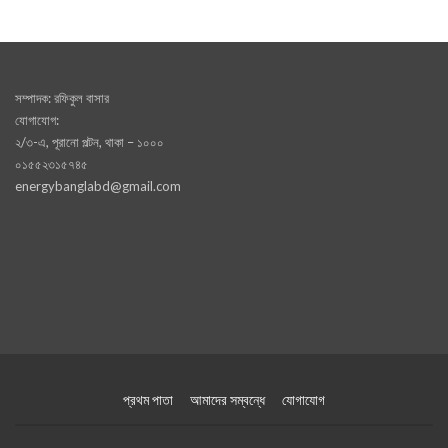
সম্পাদক: রফিকুল বাসার
যোগাযোগ:
২/৩-এ, পূরানো পল্টন, থাকা – ১০০০
০১৫৫২৩১৫৭৪৫
energybanglabd@gmail.com
প্রথম পাতা
আমাদের সম্বন্ধে
যোগাযোগ