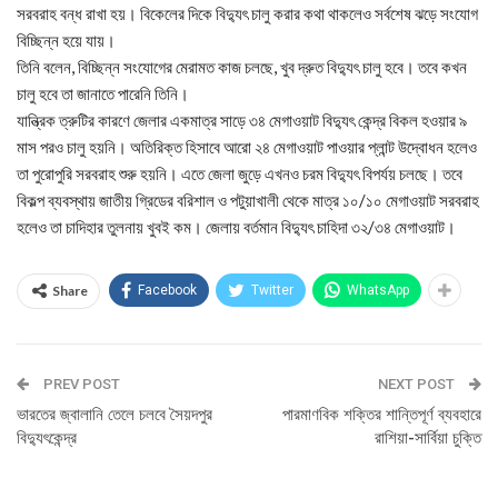
সরবরাহ বন্ধ রাখা হয়। বিকেলের দিকে বিদ্যুৎ চালু করার কথা থাকলেও সর্বশেষ ঝড়ে সংযোগ
বিচ্ছিন্ন হয়ে যায়।
তিনি বলেন, বিচ্ছিন্ন সংযোগের মেরামত কাজ চলছে, খুব দ্রুত বিদ্যুৎ চালু হবে। তবে কখন
চালু হবে তা জানাতে পারেনি তিনি।
যান্ত্রিক ত্রুটির কারণে জেলার একমাত্র সাড়ে ৩৪ মেগাওয়াট বিদ্যুৎ কেন্দ্র বিকল হওয়ার ৯
মাস পরও চালু হয়নি। অতিরিক্ত হিসাবে আরো ২৪ মেগাওয়াট পাওয়ার প্লান্ট উদ্বোধন হলেও
তা পুরোপুরি সরবরাহ শুরু হয়নি। এতে জেলা জুড়ে এখনও চরম বিদ্যুৎ বিপর্যয় চলছে। তবে
বিকল্প ব্যবস্থায় জাতীয় গ্রিডের বরিশাল ও পটুয়াখালী থেকে মাত্র ১০/১০ মেগাওয়াট সরবরাহ
হলেও তা চাদিহার তুলনায় খুবই কম। জেলায় বর্তমান বিদ্যুৎ চাহিদা ৩২/৩৪ মেগাওয়াট।
Share
Facebook
Twitter
WhatsApp
PREV POST
NEXT POST
ভারতের জ্বালানি তেলে চলবে সৈয়দপুর
পারমাণবিক শক্তির শান্তিপূর্ণ ব্যবহারে
বিদ্যুৎকেন্দ্র
রাশিয়া-সার্বিয়া চুক্তি