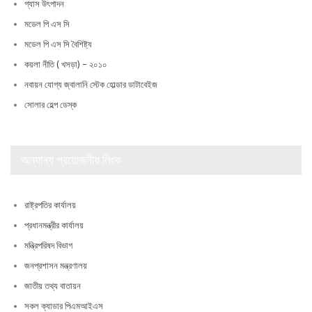
গ্যাস উৎপাদন
মডেল পি এস সি
মডেল পি এস সি বৈশিষ্ট্য
কয়লা নীতি ( খসড়া) – ২০১০
নবায়ন যোগ্য জ্বালানি স্টেক হোল্ডার ডাটাবেইজ
সোলার হেল্প ডেস্ক
অন্যান্য প্রয়োজনীয় লিংক
রাষ্ট্রপতির কার্যালয়
প্রধানমন্ত্রীর কার্যালয়
মন্ত্রিপরিষদ বিভাগ
জনপ্রশাসন মন্ত্রণালয়
জাতীয় তথ্য বাতায়ন
সকল ক্যাডার পিএমআইএস