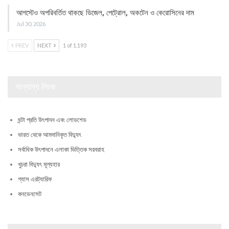
আগস্টেও অপরিবর্তিত থাকছে ডিজেল, পেট্রোল, অকটেন ও কেরোসিনের দাম
Jul 30, 2026
PREV
NEXT
1 of 1,193
অন্যান্য লিংক
ঘন্টা প্রতি উৎপাদন এবং লোডশেড
ভারত থেকে আমদানিকৃত বিদ্যুৎ
সর্বাধিক উৎপাদনে এলাকা ভিত্তিক সরবরাহ
খুচরা বিদ্যুৎ মূল্যহার
গ্যাস এরট্যারিফ
কনডেনসেট