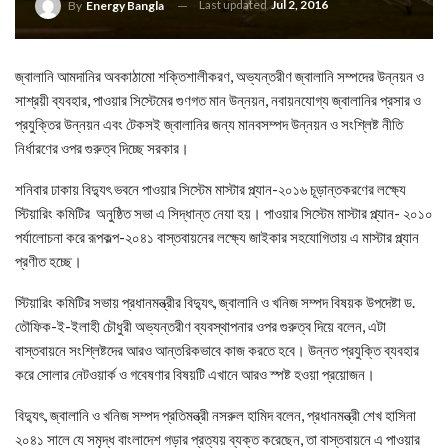
Last updated
Jul 2, 2016
By
Energy Bangla
জ্বালানি আমদানির অবকাঠামো শক্তিশালীকরণ, অভ্যন্তরীণ জ্বালানি সম্পদের উন্নয়ন ও
সাশ্রয়ী ব্যবহার, পাওয়ার সিস্টেমের গুণগত মান উন্নয়ন, নবায়নযোগ্য জ্বালানির প্রসার ও
প্রযুক্তির উন্নয়ন এবং টেকসই জ্বালানির জন্য মানবসম্পদ উন্নয়ন ও সংশ্লিষ্ট নীতি
নির্ধারণের ওপর গুরুত্ব দিচ্ছে সরকার।
শনিবার ঢাকায় বিদ্যুৎ ভবনে পাওয়ার সিস্টেম মাস্টার প্ল্যান-২০১৬ চূড়ান্তকরণের লক্ষ্যে
স্টিয়ারিং কমিটির অনুষ্ঠিত সভা এ সিদ্ধান্ত নেযা হয়। পাওয়ার সিস্টেম মাস্টার প্ল্যান- ২০১০
পর্যালোচনা করে রূপকল্প-২০৪১ বাস্তবায়নের লক্ষ্যে জাইকার সহযোগিতায় এ মাস্টার প্ল্যান
প্রণীত হচ্ছে।
স্টিয়ারিং কমিটির সভায় প্রধানমন্ত্রীর বিদ্যুৎ, জ্বালানি ও খনিজ সম্পদ বিষয়ক উপদেষ্টা ড.
তৌফিক-ই-ইলাহী চৌধুরী অভ্যন্তরীণ ব্যবস্থাপনার ওপর গুরুত্ব দিয়ে বলেন, এটা
বাস্তবায়নে সংশ্লিষ্টদের আরও আন্তরিকভাবে কাজ করতে হবে। উন্নত প্রযুক্তি ব্যবহার
করে সোলার নেটওয়ার্ক ও গবেষণার বিষয়টি এখানে আরও স্পষ্ট হওয়া প্রয়োজন।
বিদ্যুৎ, জ্বালানি ও খনিজ সম্পদ প্রতিমন্ত্রী নসরুল হামিদ বলেন, প্রধানমন্ত্রী শেখ হাসিনা
২০৪১ সালে যে সমৃদ্ধ বাংলাদেশ গড়ার প্রত্যয় ব্যক্ত করেছেন, তা বাস্তবায়নে এ পাওয়ার