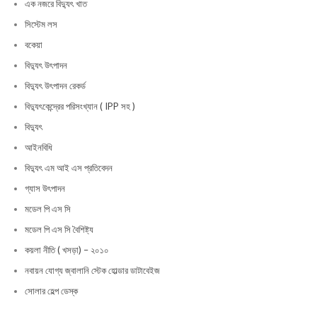
এক নজরে বিদ্যুৎ খাত
সিস্টেম লস
বকেয়া
বিদ্যুৎ উৎপাদন
বিদ্যুৎ উৎপাদন রেকর্ড
বিদ্যুৎকেন্দ্রের পরিসংখ্যান ( IPP সহ )
বিদ্যুৎ
আইনবিধি
বিদ্যুৎ এম আই এস প্রতিবেদন
গ্যাস উৎপাদন
মডেল পি এস সি
মডেল পি এস সি বৈশিষ্ট্য
কয়লা নীতি ( খসড়া) – ২০১০
নবায়ন যোগ্য জ্বালানি স্টেক হোল্ডার ডাটাবেইজ
সোলার হেল্প ডেস্ক