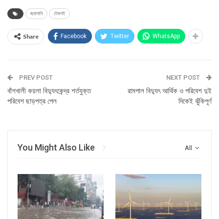
জ্বালানি
টেকসই
Share
Facebook
Twitter
WhatsApp
PREV POST
NEXT POST
বাঁশখালী কয়লা বিদ্যুৎকেন্দ্র শর্তযুক্ত
রামপাল বিদ্যুৎ আর্থিক ও পরিবেশ দুই
পরিবেশ ছাড়পত্র পেল
দিকেই ঝুঁকিপূর্ণ
You Might Also Like
All