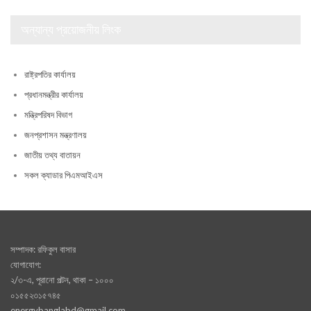
অন্যান্য প্রয়োজনীয় লিংক
রাষ্ট্রপতির কার্যালয়
প্রধানমন্ত্রীর কার্যালয়
মন্ত্রিপরিষদ বিভাগ
জনপ্রশাসন মন্ত্রণালয়
জাতীয় তথ্য বাতায়ন
সকল ক্যাডার পিএমআইএস
সম্পাদক: রফিকুল বাসার
যোগাযোগ:
২/৩-এ, পূরানো পল্টন, থাকা – ১০০০
০১৫৫২৩১৫৭৪৫
energybanglabd@gmail.com