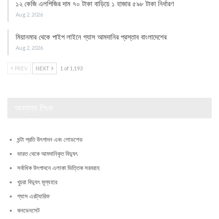
১২ কেজি এলপিজির দাম ৭০ টাকা বাড়িয়ে ১ হাজার ৫৯৮ টাকা নির্ধারণ
Aug 2, 2026
মিয়ানমার থেকে পাইপ লাইনে গ্যাস আমদানির প্রস্তাব বাংলাদেশের
Aug 2, 2026
PREV
NEXT
1 of 1,193
অন্যান্য লিংক
ঘন্টা প্রতি উৎপাদন এবং লোডশেড
ভারত থেকে আমদানিকৃত বিদ্যুৎ
সর্বাধিক উৎপাদনে এলাকা ভিত্তিক সরবরাহ
খুচরা বিদ্যুৎ মূল্যহার
গ্যাস এরট্যারিফ
কনডেনসেট