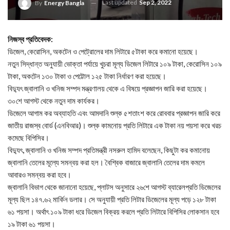
Last updated
Sep 2, 2022
By
Energy Bangla
নিজস্ব প্রতিবেদক:
ডিজেল, কেরোসিন, অকটেন ও পেট্রোলের দাম লিটারে ৫টাকা করে কমানো হয়েছে।
নতুন সিদ্ধান্ত অনুযায়ী ভোক্তা পর্যায়ে খুচরা মূল্য ডিজেল লিটারে ১০৯ টাকা, কেরোসিন ১০৯
টাকা, অকটেন ১৩০ টাকা ও পেট্টোল ১২৫ টাকা নির্ধারণ করা হয়েছে।
বিদ্যুৎ জ্বালানি ও খনিজ সম্পদ মন্ত্রণালয় থেকে এ বিষয়ে প্রজ্ঞাপন জারি করা হয়েছে।
৩০শে আগস্ট থেকে নতুন দাম কার্যকর।
ডিজেলে আগাম কর অব্যাহতি এবং আমদানি শুল্ক ৫শতাংশ করে রোববার প্রজ্ঞাপন জারি করে
জাতীয় রাজস্ব বোর্ড (এনবিআর)। শুল্ক কামনোয় প্রতি লিটারে এক টাকা নয় পয়সা করে খরচ
কমেছে বিপিসির।
বিদ্যুৎ, জ্বালানি ও খনিজ সম্পদ প্রতিমন্ত্রী নসরুল হামিদ বলেছেন, কিছুটা কর কমানোয়
জ্বালানি তেলের মূল্যে সমন্বয় করা হল। বৈশ্বিক বাজারে জ্বালানি তেলের দাম কমলে
আবারও সমন্বয় করা হবে।
জ্বালানি বিভাগ থেকে জানানো হয়েছে, প্লাটস অনুসারে ২৬শে আগস্ট ব্যারেলপ্রতি ডিজেলের
মূল্য ছিল ১৪৭.৬২ মার্কিন ডলার। সে অনুযায়ী প্রতি লিটার ডিজেলের মূল্য পড়ে ১২৮ টাকা
৬১ পয়সা। অর্থাৎ ১০৯ টাকা ধরে ডিজেল বিক্রয় করলে প্রতি লিটারে বিপিসির লোকসান হবে
১৯ টাকা ৬১ পয়সা।