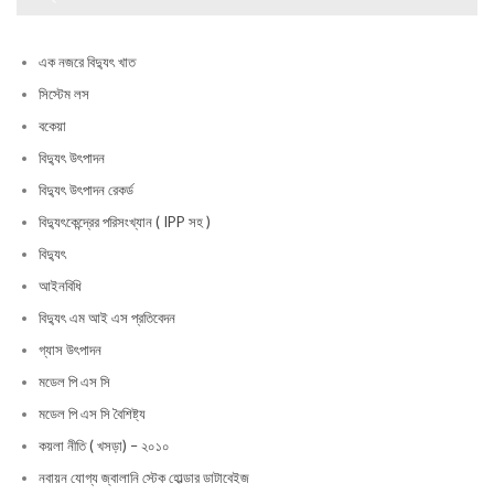
এক নজরে বিদ্যুৎ খাত
সিস্টেম লস
বকেয়া
বিদ্যুৎ উৎপাদন
বিদ্যুৎ উৎপাদন রেকর্ড
বিদ্যুৎকেন্দ্রের পরিসংখ্যান ( IPP সহ )
বিদ্যুৎ
আইনবিধি
বিদ্যুৎ এম আই এস প্রতিবেদন
গ্যাস উৎপাদন
মডেল পি এস সি
মডেল পি এস সি বৈশিষ্ট্য
কয়লা নীতি ( খসড়া) – ২০১০
নবায়ন যোগ্য জ্বালানি স্টেক হোল্ডার ডাটাবেইজ