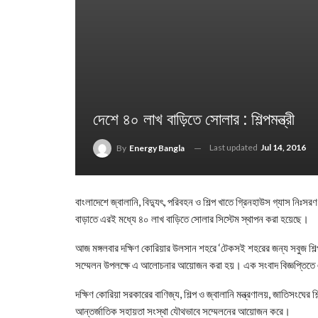
দেশে ৪০ লাখ বাড়িতে সোলার : শিল্পমন্ত্রী
Last updated
Jul 14, 2016
By
Energy Bangla
বাংলাদেশে জ্বালানি, বিদ্যুৎ, পরিবহন ও শিল্প খাতে গ্রিনহাউস গ্যাস নি
বাড়াতে এরই মধ্যে ৪০ লাখ বাড়িতে সোলার সিস্টেম স্থাপন করা হয়েছে।
আজ মঙ্গলবার দক্ষিণ কোরিয়ার উলসান শহরে ‘টেকসই শহরের জন্য সবুজ শিল্প’
সম্মেলন উপলক্ষে এ আলোচনার আয়োজন করা হয়। এক সংবাদ বিজ্ঞপ্তিতে
দক্ষিণ কোরিয়া সরকারের বাণিজ্য, শিল্প ও জ্বালানি মন্ত্রণালয়, জাতিসংঘের
আন্তর্জাতিক সহায়তা সংস্থা যৌথভাবে সম্মেলনের আয়োজন করে।