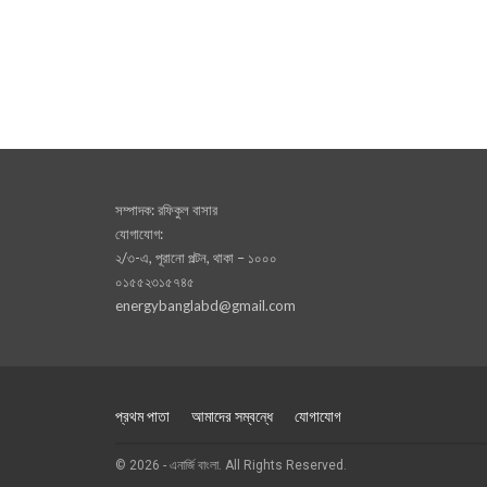
সম্পাদক: রফিকুল বাসার
যোগাযোগ:
২/৩-এ, পূরানো পল্টন, থাকা – ১০০০
০১৫৫২৩১৫৭৪৫
energybanglabd@gmail.com
প্রথম পাতা
আমাদের সম্বন্ধে
যোগাযোগ
© 2026 - এনার্জি বাংলা. All Rights Reserved.