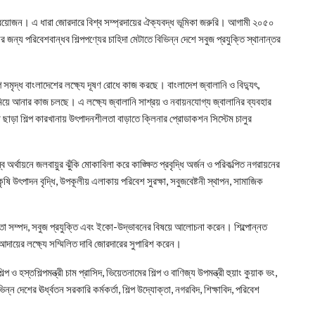
য়ন প্রয়োজন। এ ধারা জোরদারে বিশ্ব সম্প্রদায়ের ঐক্যবদ্ধ ভূমিকা জরুরি। আগামী ২০৫০
্য পরিবেশবান্ধব শিল্পপণ্যের চাহিদা মেটাতে বিভিন্ন দেশে সবুজ প্রযুক্তি স্থানান্তর
্প সমৃদ্ধ বাংলাদেশের লক্ষ্যে দূষণ রোধে কাজ করছে। বাংলাদেশ জ্বালানি ও বিদ্যুৎ,
মিয়ে আনার কাজ চলছে। এ লক্ষ্যে জ্বালানি সাশ্রয় ও নবায়নযোগ্য জ্বালানির ব্যবহার
ছাড়া শিল্প কারখানায় উৎপাদনশীলতা বাড়াতে ক্লিনার প্রোডাকশন সিস্টেম চালুর
 অর্থায়নে জলবায়ুর ঝুঁকি মোকাবিলা করে কাঙ্ক্ষিত প্রবৃদ্ধি অর্জন ও পরিকল্পিত নগরায়নের
ৃষি উৎপাদন বৃদ্ধি, উপকূলীয় এলাকায় পরিবেশ সুরক্ষা, সবুজবেষ্টনী স্থাপন, সামাজিক
ক্ষতা সম্পদ, সবুজ প্রযুক্তি এবং ইকো-উদ্ভাবনের বিষয়ে আলোচনা করেন। শিল্পোন্নত
 আদায়ের লক্ষ্যে সম্মিলিত দাবি জোরদারের সুপারিশ করেন।
্প ও হস্তশিল্পমন্ত্রী চাম প্রাসিদ, ভিয়েতনামের শিল্প ও বাণিজ্য উপমন্ত্রী হুয়াং কুয়াক ভং,
ন দেশের ঊর্ধ্বতন সরকারি কর্মকর্তা, শিল্প উদ্যোক্তা, নগরবিদ, শিক্ষাবিদ, পরিবেশ