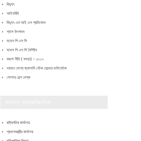
বিদ্যুৎ
আইনবিধি
বিদ্যুৎ এম আই এস প্রতিবেদন
গ্যাস উৎপাদন
মডেল পি এস সি
মডেল পি এস সি বৈশিষ্ট্য
কয়লা নীতি ( খসড়া) – ২০১০
নবায়ন যোগ্য জ্বালানি স্টেক হোল্ডার ডাটাবেইজ
সোলার হেল্প ডেস্ক
অন্যান্য প্রয়োজনীয় লিংক
রাষ্ট্রপতির কার্যালয়
প্রধানমন্ত্রীর কার্যালয়
মন্ত্রিপরিষদ বিভাগ