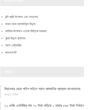
অন্যান্য লিংক
ঘন্টা প্রতি উৎপাদন এবং লোডশেড
ভারত থেকে আমদানিকৃত বিদ্যুৎ
সর্বাধিক উৎপাদনে এলাকা ভিত্তিক সরবরাহ
খুচরা বিদ্যুৎ মূল্যহার
গ্যাস এরট্যারিফ
কনডেনসেট
সর্বাধিক
মিয়ানমার থেকে পাইপ লাইনে গ্যাস আমদানির প্রস্তাব বাংলাদেশের
Aug 2, 2026
১২ কেজি এলপিজির দাম ৭০ টাকা বাড়িয়ে ১ হাজার ৫৯৮ টাকা নির্ধারণ