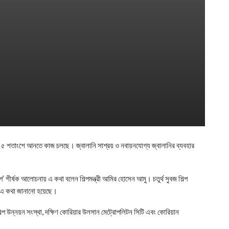
ঃসরণ ৫ শতাংশে আনতে কাজ চলছে। জ্বালানি সাশ্রয় ও নবায়নযোগ্য জ্বালানির ব্যবহার
 শীর্ষক আলোচনায় এ কথা বলেন শিল্পমন্ত্রী আমির হোসেন আমু। চতুর্থ সুবজ শিল্প
 এ কথা জানানো হয়েছে।
 শিল্প উন্নয়ন সংস্থা, দক্ষিণ কোরিয়ার উলসান মেট্রোপলিটন সিটি এবং কোরিয়ান