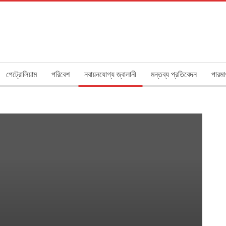
পেট্রোলিয়াম
পরিবেশ
নবায়নযোগ্য জ্বালানী
মন্তব্য প্রতিবেদন
পারমা