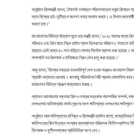
অনুষ্ঠানে শিল্পমন্ত্রী বলেন, ‘টেকসই নগরায়নে পরিবেশবান্ধব সবুজ শিল্পা
সালে বিশ্বের দুই-তৃতীয়াংশ জনগণ নগরে বসবাস করবে। এ বিশাল জনগোষ্ঠীর জন
করতে হবে।’
বাংলাদেশের বিভিন্ন উদ্যোগ তুলে ধরে মন্ত্রী বলেন, ‘২০২১ সালের মধ্যে শিল
পরিবহন এবং শিল্প খাতে গ্রিন হাউস গ্যাস নিঃসরণের পরিমাণ ৫ শতাংশে না
বাড়াতে এরই মধ্যে ৪০ লাখ বাড়িতে সোলার সিস্টেম স্থাপন করা হয়েছে। তা 
পাশাপাশি সব শিল্পপার্ক ও ইপিজেডে গ্রিন সেল চালু করা হয়েছে।’
আমু বলেন, ‘বিশ্বের সবচেয়ে ঘনবসতিপূর্ণ দেশ হওয়া সত্ত্বেও বাংলাদেশ নিজস্ব
প্রচেষ্টা অব্যাহত রেখেছে। জলবায়ু পরিবর্তনের বৈরী প্রভাব মোকাবিলা করে ক
বনায়নসহ বিভিন্ন প্রকল্প বাস্তবায়ন করছে।
প্যানেল আলোচনায় বক্তারা শিল্প ও নগরের মধ্যকার পারস্পরিক সম্পর্ক, দ
দেশগুলোর অতিমাত্রায় কার্বন দূষণের ফলে ক্ষতিগ্রস্ত দেশগুলোর ক্ষতিপূরণ
অনুষ্ঠানে আফগানিস্তানের বাণিজ্য ও শিল্পমন্ত্রী হুমাউন রাশো, কম্বোডিয়ার শিল
জাতিসংঘের শিল্প উন্নয়ন সংস্থার ব্যবস্থাপনা পরিচালক ফিলিপ স্কটসহ বিভিন্
বিশেষজ্ঞ ও সুশীলসমাজের প্রতিনিধিরা অংশ নেন।