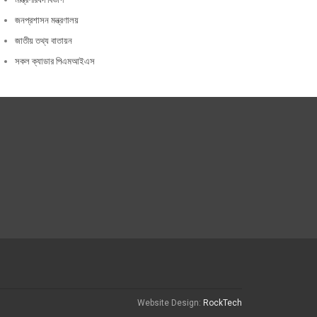
জনপ্রশাসন মন্ত্রণালয়
জাতীয় তথ্য বাতায়ন
সকল ক্যাডার পিএমআইএস
Website Design:
RockTech