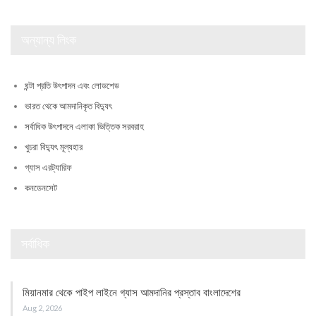
অন্যান্য লিংক
ঘন্টা প্রতি উৎপাদন এবং লোডশেড
ভারত থেকে আমদানিকৃত বিদ্যুৎ
সর্বাধিক উৎপাদনে এলাকা ভিত্তিক সরবরাহ
খুচরা বিদ্যুৎ মূল্যহার
গ্যাস এরট্যারিফ
কনডেনসেট
সর্বাধিক
মিয়ানমার থেকে পাইপ লাইনে গ্যাস আমদানির প্রস্তাব বাংলাদেশের
Aug 2, 2026