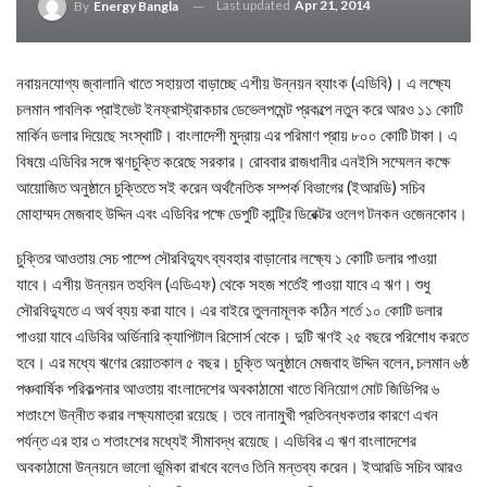
Last updated
Apr 21, 2014
By
Energy Bangla
নবায়নযোগ্য জ্বালানি খাতে সহায়তা বাড়াচ্ছে এশীয় উন্নয়ন ব্যাংক (এডিবি)। এ লক্ষ্যে
চলমান পাবলিক প্রাইভেট ইনফ্রাস্ট্রাকচার ডেভেলপমেন্ট প্রকল্পে নতুন করে আরও ১১ কোটি
মার্কিন ডলার দিয়েছে সংস্থাটি। বাংলাদেশী মুদ্রায় এর পরিমাণ প্রায় ৮০০ কোটি টাকা। এ
বিষয়ে এডিবির সঙ্গে ঋণচুক্তি করেছে সরকার। রোববার রাজধানীর এনইসি সম্মেলন কক্ষে
আয়োজিত অনুষ্ঠানে চুক্তিতে সই করেন অর্থনৈতিক সম্পর্ক বিভাগের (ইআরডি) সচিব
মোহাম্মদ মেজবাহ উদ্দিন এবং এডিবির পক্ষে ডেপুটি কান্ট্রি ডিরেক্টর ওলেগ টনকন ওজেনকোব।
চুক্তির আওতায় সেচ পাম্পে সৌরবিদ্যুৎ ব্যবহার বাড়ানোর লক্ষ্যে ১ কোটি ডলার পাওয়া
যাবে। এশীয় উন্নয়ন তহবিল (এডিএফ) থেকে সহজ শর্তেই পাওয়া যাবে এ ঋণ। শুধু
সৌরবিদ্যুতে এ অর্থ ব্যয় করা যাবে। এর বাইরে তুলনামূলক কঠিন শর্তে ১০ কোটি ডলার
পাওয়া যাবে এডিবির অর্ডিনারি ক্যাপিটাল রিসোর্স থেকে। দুটি ঋণই ২৫ বছরে পরিশোধ করতে
হবে। এর মধ্যে ঋণের রেয়াতকাল ৫ বছর। চুক্তি অনুষ্ঠানে মেজবাহ উদ্দিন বলেন, চলমান ৬ষ্ঠ
পঞ্চবার্ষিক পরিকল্পনার আওতায় বাংলাদেশের অবকাঠামো খাতে বিনিয়োগ মোট জিডিপির ৬
শতাংশে উন্নীত করার লক্ষ্যমাত্রা রয়েছে। তবে নানামুখী প্রতিবন্ধকতার কারণে এখন
পর্যন্ত এর হার ৩ শতাংশের মধ্যেই সীমাবদ্ধ রয়েছে। এডিবির এ ঋণ বাংলাদেশের
অবকাঠামো উন্নয়নে ভালো ভূমিকা রাখবে বলেও তিনি মন্তব্য করেন। ইআরডি সচিব আরও