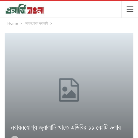
Home
নবায়নযোগ্য জ্বালানী
নবায়নযোগ্য জ্বালানি খাতে এডিবির ১১ কোটি ডলার