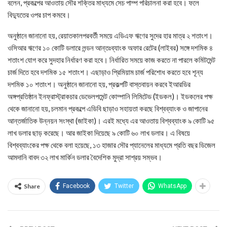
বলেন, প্রকল্পের আওতায় সৌর শক্তির মাধ্যমে সেচ পাম্প পরিচালনা করা হবে। ফলে
বিদ্যুতের ওপর চাপ কমবে।
অনুষ্ঠানে জানানো হয়, রেয়াতকালপরবর্তী সময়ে এডিএফ ঋণের সুদের হার মাত্র ২ শতাংশ।
ওসিআর ঋণের ১০ কোটি ডলারে লন্ডন আন্তঃব্যাংক অফার রেটের (লাইবর) সঙ্গে দশমিক ৪
শতাংশ যোগ করে সুদহার নির্ধারণ করা হবে। নির্ধারিত সময়ে কাজ করতে না পারলে কমিটমেন্ট
চার্জ দিতে হবে দশমিক ১৫ শতাংশ। এছাড়াও প্রিমিয়াম চার্জ পরিশোধ করতে হবে শূন্য
দশমিক ১০ শতাংশ। অনুষ্ঠানে জানানো হয়, প্রকল্পটি বাস্তবায়ন করবে ইআরডির
অঙ্গপ্রতিষ্ঠান ইনফ্রাস্ট্রাকচার ডেভেলপমেন্ট কোম্পানি লিমিটেড (ইডকল)। ইডকলের পক্ষ
থেকে জানানো হয়, চলমান প্রকল্পে এডিবি ছাড়াও সহায়তা করছে বিশ্বব্যাংক ও জাপানের
আন্তর্জাতিক উন্নয়ন সংস্থা (জাইকা)। এরই মধ্যে এর আওতায় বিশ্বব্যাংক ৯ কোটি ৯৫
লাখ ডলার ছাড় করেছে। আর জাইকা দিয়েছে ৯ কোটি ৬০ লাখ ডলার। এ বিষয়ে
বিশ্বব্যাংকের পক্ষ থেকে বলা হয়েছে, ১৩ হাজার সৌর প্যানেলের মাধ্যমে প্রতি বছর ডিজেল
আমদানি বাবদ ৩২ লাখ মার্কিন ডলার বৈদেশিক মুদ্রা সাশ্রয় সম্ভব।
Share
Facebook
Twitter
WhatsApp