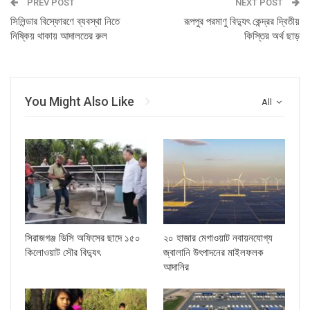
PREV POST
NEXT POST
সিলিন্ডার বিস্ফোরণে ব্যবস্থা নিতে
রূপপুর পরমাণু বিদ্যুৎ কেন্দ্রর দ্বিতীয়
নিষ্কিয় থাকায় আদালতের রুল
কিস্তির অর্থ ছাড়
You Might Also Like
All
সিরাজগঞ্জ ডিসি অফিসের ছাদে ১৫০
২০ হাজার মেগাওয়াট নবায়নযোগ্য
কিলোওয়াট সৌর বিদ্যুৎ
জ্বালানি উৎপাদনের মাইলফলক
আদানির