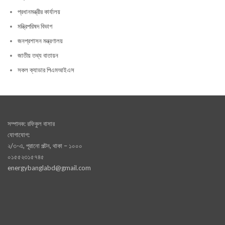
প্রধানমন্ত্রীর কার্যালয়
মন্ত্রিপরিষদ বিভাগ
জনপ্রশাসন মন্ত্রণালয়
জাতীয় তথ্য বাতায়ন
সকল ক্যাডার পিএমআইএস
সম্পাদক: রফিকুল বাসার
যোগাযোগ:
২/৩-এ, পূরানো পল্টন, থাকা – ১০০০
০১৫৫২৩১৫৭৪৫
energybanglabd@gmail.com