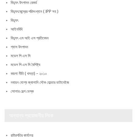
বিদ্যুৎ উৎপাদন রেকর্ড
বিদ্যুৎকেন্দ্রের পরিসংখ্যান ( IPP সহ )
বিদ্যুৎ
আইনবিধি
বিদ্যুৎ এম আই এস প্রতিবেদন
গ্যাস উৎপাদন
মডেল পি এস সি
মডেল পি এস সি বৈশিষ্ট্য
কয়লা নীতি ( খসড়া) – ২০১০
নবায়ন যোগ্য জ্বালানি স্টেক হোল্ডার ডাটাবেইজ
সোলার হেল্প ডেস্ক
অন্যান্য প্রয়োজনীয় লিংক
রাষ্ট্রপতির কার্যালয়