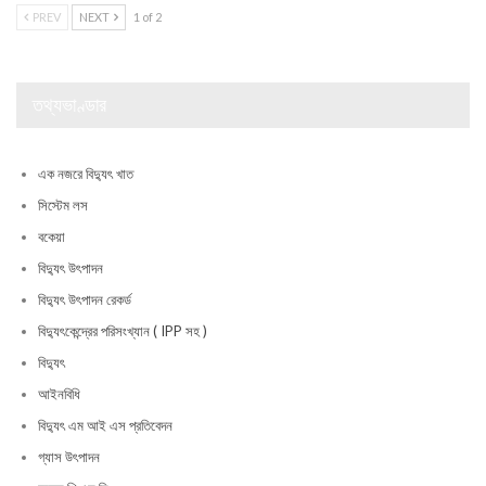
PREV
NEXT
1 of 2
তথ্যভাণ্ডার
এক নজরে বিদ্যুৎ খাত
সিস্টেম লস
বকেয়া
বিদ্যুৎ উৎপাদন
বিদ্যুৎ উৎপাদন রেকর্ড
বিদ্যুৎকেন্দ্রের পরিসংখ্যান ( IPP সহ )
বিদ্যুৎ
আইনবিধি
বিদ্যুৎ এম আই এস প্রতিবেদন
গ্যাস উৎপাদন