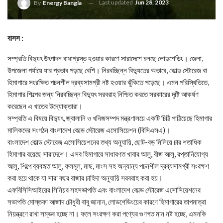
Last updated
Jun 28, 2023
By
Energy Bangla
বাসস :
সম্প্রতি বিদ্যুৎ উৎপাদন বাধাগ্রস্ত হওয়ার কারণে সারাদেশে চলছে লোডশেডিং। জেলা,
উপজেলা পর্যায়ে যার প্রভাব পড়ছে বেশি। নিরবচ্ছিন্ন বিদ্যুতের অভাবে, কোল্ড স্টোরেজ বা
হিমাগারে সংরক্ষিত পচনশীল দ্রব্যসামগ্রী নষ্ট হওয়ার ঝুঁকিতে পড়েছে। এমন পরিস্থিতিতে,
হিমাগার শিল্পের জন্য নিরবচ্ছিন্ন বিদ্যুৎ সরবরাহ নিশ্চিত করতে সরকারের দৃষ্টি আকর্ষণ
করেছেন এ খাতের উদ্যোক্তারা।
সম্প্রতি এ বিষয়ে বিদ্যুৎ, জ্বালানি ও খনিজসম্পদ মন্ত্রণালয়ে একটি চিঠি পাঠিয়েছে হিমাগার
মালিকদের সংগঠন বাংলাদেশ কোল্ড স্টোরেজ এসোসিয়েশন (বিসিএসএ)।
বাংলাদেশ কোল্ড স্টোরেজ এসোসিয়েশনের তথ্য অনুযায়ি, ছোট-বড় মিলিয়ে চার শতাধিক
হিমাগার রয়েছে সারাদেশে। এসব হিমাগারে সাধারণত খাবার আলু, বীজ আলু, রপ্তানিযোগ্য
আলু, শিল্পে ব্যবহৃত আলু, ফলমূল, মাছ, মাংস সহ অন্যান্য পচনশীল দ্রব্যসামগ্রী সংরক্ষণ
করা হয়ে থাকে যা সারা বছর বাজার চাহিদা অনুযায়ি সরবরাহ করা হয়।
এফবিসিসিআইয়ের সিনিয়র সহসভাপতি এবং বাংলাদেশ কোল্ড স্টোরেজ এসোসিয়েশনের
সভাপতি মোস্তফা আজাদ চৌধুরী বাবু জানান, লোডশেডিংয়ের কারণে হিমাগারের তাপমাত্রা
নিয়ন্ত্রণে রাখা সম্ভব হচ্ছে না। ফলে সংরক্ষণ করা পণ্যের গুণগত মান নষ্ট হচ্ছে, এমনকি