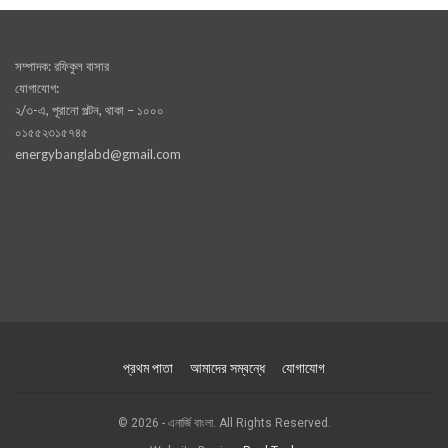
সম্পাদক: রফিকুল বাসার
যোগাযোগ:
২/৩-এ, পূরানো পল্টন, থাকা – ১০০০
০১৫৫২৩১৫৭৪৫
energybanglabd@gmail.com
প্রথম পাতা
আমাদের সম্বন্ধে
যোগাযোগ
© 2026 - এনার্জি বাংলা. All Rights Reserved.