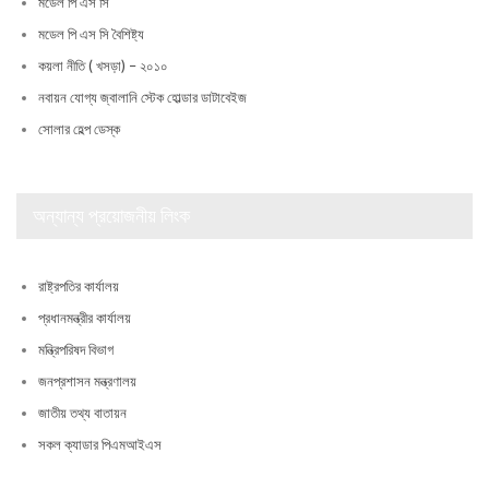
মডেল পি এস সি
মডেল পি এস সি বৈশিষ্ট্য
কয়লা নীতি ( খসড়া) – ২০১০
নবায়ন যোগ্য জ্বালানি স্টেক হোল্ডার ডাটাবেইজ
সোলার হেল্প ডেস্ক
অন্যান্য প্রয়োজনীয় লিংক
রাষ্ট্রপতির কার্যালয়
প্রধানমন্ত্রীর কার্যালয়
মন্ত্রিপরিষদ বিভাগ
জনপ্রশাসন মন্ত্রণালয়
জাতীয় তথ্য বাতায়ন
সকল ক্যাডার পিএমআইএস