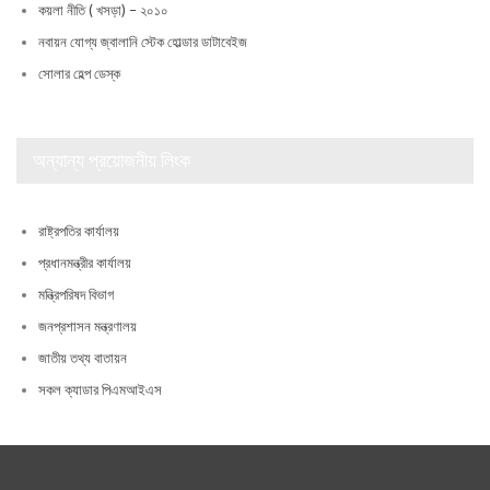
কয়লা নীতি ( খসড়া) – ২০১০
নবায়ন যোগ্য জ্বালানি স্টেক হোল্ডার ডাটাবেইজ
সোলার হেল্প ডেস্ক
অন্যান্য প্রয়োজনীয় লিংক
রাষ্ট্রপতির কার্যালয়
প্রধানমন্ত্রীর কার্যালয়
মন্ত্রিপরিষদ বিভাগ
জনপ্রশাসন মন্ত্রণালয়
জাতীয় তথ্য বাতায়ন
সকল ক্যাডার পিএমআইএস