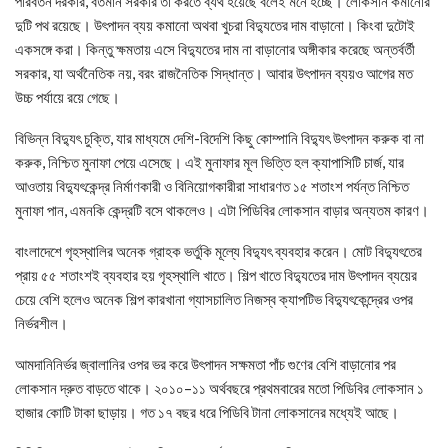
পরিবর্তন দরকার, বর্তমান সরকার তা করতে ব্যর্থ হয়েছে বলেই মনে হচ্ছে। লোকসান কমানোর
দুটি পথ রয়েছে। উৎপাদন ব্যয় কমানো অথবা খুচরা বিদ্যুতের দাম বাড়ানো। কিংবা দুটোই
একসঙ্গে করা। কিন্তু ক্ষমতায় এসে বিদ্যুতের দাম না বাড়ানোর অঙ্গীকার করেছে অন্তর্বর্তী
সরকার, যা অর্থনৈতিক নয়, বরং রাজনৈতিক সিদ্ধান্ত। আবার উৎপাদন ব্যয়ও আগের মত
উচ্চ পর্যায়ে রয়ে গেছে।
বিভিন্ন বিদ্যুৎ চুক্তি, যার মাধ্যমে দেশি-বিদেশি কিছু কোম্পানি বিদ্যুৎ উৎপাদন করুক বা না
করুক, নিশ্চিত মুনাফা পেয়ে এসেছে। এই মুনাফার মূল ভিত্তি হল ক্যাপাসিটি চার্জ, যার
আওতায় বিদ্যুৎকেন্দ্র নির্মাণকারী ও বিনিয়োগকারীরা সাধারণত ১৫ শতাংশ পর্যন্ত নিশ্চিত
মুনাফা পান, এমনকি কেন্দ্রটি বসে থাকলেও। এটা পিডিবির লোকসান বাড়ার অন্যতম কারণ।
বাংলাদেশে গৃহস্থালির অনেক গ্রাহক ভর্তুকি মূল্যে বিদ্যুৎ ব্যবহার করেন। মোট বিদ্যুৎতের
প্রায় ৫৫ শতাংশই ব্যবহার হয় গৃহস্থালি খাতে। শিল্প খাতে বিদ্যুতের দাম উৎপাদন ব্যয়ের
চেয়ে বেশি হলেও অনেক শিল্প কারখানা গ্যাসচালিত নিজস্ব ক্যাপটিভ বিদ্যুৎকেন্দ্রের ওপর
নির্ভরশীল।
আমদানিনির্ভর জ্বালানির ওপর ভর করে উৎপাদন সক্ষমতা পাঁচ গুণের বেশি বাড়ানোর পর
লোকসান দ্রুত বাড়তে থাকে। ২০১০–১১ অর্থবছরে প্রথমবারের মতো পিডিবির লোকসান ১
হাজার কোটি টাকা ছাড়ায়। গত ১৭ বছর ধরে পিডিবি টানা লোকসানের মধ্যেই আছে।