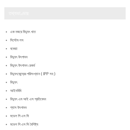
তথ্যভাণ্ডার
এক নজরে বিদ্যুৎ খাত
সিস্টেম লস
বকেয়া
বিদ্যুৎ উৎপাদন
বিদ্যুৎ উৎপাদন রেকর্ড
বিদ্যুৎকেন্দ্রের পরিসংখ্যান ( IPP সহ )
বিদ্যুৎ
আইনবিধি
বিদ্যুৎ এম আই এস প্রতিবেদন
গ্যাস উৎপাদন
মডেল পি এস সি
মডেল পি এস সি বৈশিষ্ট্য