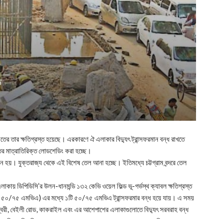
ত
র তার ক্ষতিগ্রস্ত হয়েছে। এরকারণে ঐ এলাকার বিদ্যুৎ ট্রান্সফরমান বন্ধ রাখতে
ের মাত্রাতিরিক্ত লোডশেডিং করা হচ্ছে।
হয়। যুক্তরাজ্য থেকে এই বিশেষ তেল আনা হচ্ছে। ইতিমধ্যে চট্টগ্রাম বন্দরে তেল
াকায় ডিপিডিসি’র উলন-ধানমন্ডি ১৩২ কেভি ওয়েল ফিল্ড ভূ-গর্ভস্থ ক্যাবল ক্ষতিগ্রস্ত
তিটি ৫০/৭৫ এমভিএ) এর মধ্যে ১টি ৫০/৭৫ এমভিএ ট্রান্সফরমার বন্ধ হয়ে যায়। এ সময়
ধেশ্বরী, বেইলী রোড, কাকরাইল এবং এর আশেপাশের এলাকাগুলোতে বিদ্যুৎ সরবরাহ বন্ধ