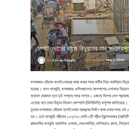
ফ্লাইওভারের কাজে বিদ্যুতের তার ক্ষতিগ্রস্
Last updated
May 7, 2014
By
Energy Bangla
মগবাজার-মৌচাক ফ্লাইওভারের কাজ করার সময় মাটির নিচে অবস্থিত বিদ্যুতে
হয়েছে। ফলে ধানমন্ডি, মগবাজার, গুলিস্থানসহ আশপাশের এলাকায় বিদ্যুত
ক্যাবল মেরামত হতে দুই সপ্তাহ সময় লাগবে। এজন্য বিশেষ তেল প্রয়োজন 
এসেছে বলে ঢাকা বিদ্যুৎ বিতরণ কোম্পানি (ডিপিডিসি) কর্তৃপক্ষ জানিয়েছে।
বুধবার মগবাজার-মৌচাক ফ্লাইওভার প্রকল্পের নির্মাণ কাজ চলার সময় ওই এল
হয়। এতে ধানমন্ডি গ্রীডের ১৩২/৩৩ কেভি ৩টি গ্রীড ট্রান্সফরমার (প্র
রাজধানীর ধানমন্ডি আবাসিক এলাকা, সেগুনবাগিচা, গুলিস্তান, রমনা, সিদ্