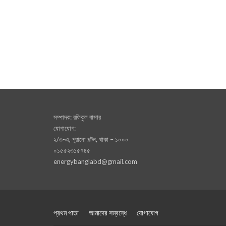
সম্পাদক: রফিকুল বাসার
যোগাযোগ:
২/৩-এ, পূরানো পল্টন, থাকা – ১০০০
০১৫৫২৩১৫৭৪৫
energybanglabd@gmail.com
প্রথম পাতা
আমাদের সম্বন্ধে
যোগাযোগ