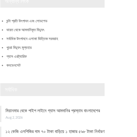
অন্যান্য লিংক
ঘন্টা প্রতি উৎপাদন এবং লোডশেড
ভারত থেকে আমদানিকৃত বিদ্যুৎ
সর্বাধিক উৎপাদনে এলাকা ভিত্তিক সরবরাহ
খুচরা বিদ্যুৎ মূল্যহার
গ্যাস এরট্যারিফ
কনডেনসেট
সর্বাধিক
মিয়ানমার থেকে পাইপ লাইনে গ্যাস আমদানির প্রস্তাব বাংলাদেশের
Aug 2, 2026
১২ কেজি এলপিজির দাম ৭০ টাকা বাড়িয়ে ১ হাজার ৫৯৮ টাকা নির্ধারণ