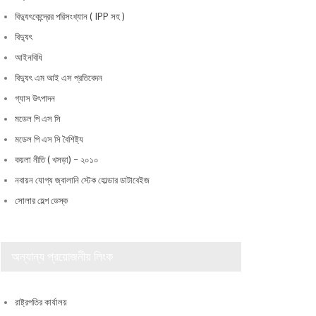
বিদ্যুৎকেন্দ্রের পরিসংখ্যান ( IPP সহ )
বিদ্যুৎ
আইনবিধি
বিদ্যুৎ এম আই এস প্রতিবেদন
গ্যাস উৎপাদন
মডেল পি এস সি
মডেল পি এস সি বৈশিষ্ট্য
কয়লা নীতি ( খসড়া) – ২০১০
নবায়ন যোগ্য জ্বালানি স্টেক হোল্ডার ডাটাবেইজ
সোলার হেল্প ডেস্ক
অন্যান্য প্রয়োজনীয় লিংক
রাষ্ট্রপতির কার্যালয়