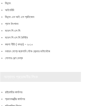
বিদ্যুৎ
আইনবিধি
বিদ্যুৎ এম আই এস প্রতিবেদন
গ্যাস উৎপাদন
মডেল পি এস সি
মডেল পি এস সি বৈশিষ্ট্য
কয়লা নীতি ( খসড়া) – ২০১০
নবায়ন যোগ্য জ্বালানি স্টেক হোল্ডার ডাটাবেইজ
সোলার হেল্প ডেস্ক
অন্যান্য প্রয়োজনীয় লিংক
রাষ্ট্রপতির কার্যালয়
প্রধানমন্ত্রীর কার্যালয়
মন্ত্রিপরিষদ বিভাগ