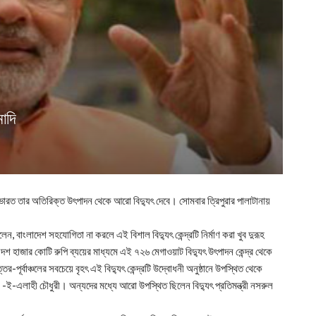
োদি
ইলে ভারত তার অতিরিক্ত উৎপাদন থেকে আরো বিদ্যুৎ দেবে। সোমবার ত্রিপুরার পালাটানায়
।
বলেন, বাংলাদেশ সহযোগিতা না করলে এই বিশাল বিদ্যুৎ কেন্দ্রটি নির্মাণ করা খুব দুরূহ
শ হাজার কোটি রুপি ব্যয়ের মাধ্যমে এই ৭২৬ মেগাওয়াট বিদ্যুৎ উৎপাদন কেন্দ্র থেকে
ূর্বাঞ্চলের সবচেয়ে বৃহৎ এই বিদ্যুৎ কেন্দ্রটি উদ্বোধনী অনুষ্ঠানে উপস্থিত থেকে
িক -ই-এলাহী চৌধুরী। অন্যদের মধ্যে আরো উপস্থিত ছিলেন বিদ্যুৎ প্রতিমন্ত্রী নসরুল