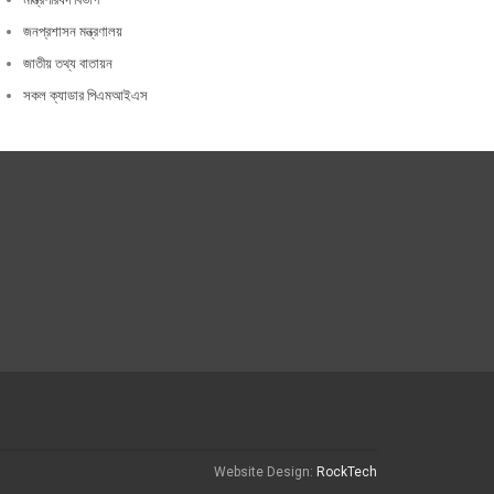
জনপ্রশাসন মন্ত্রণালয়
জাতীয় তথ্য বাতায়ন
সকল ক্যাডার পিএমআইএস
Website Design:
RockTech