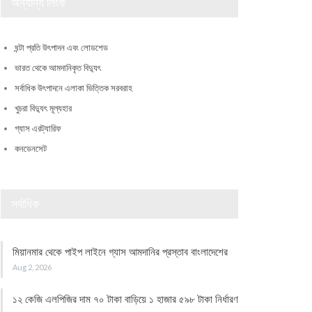
অন্যান্য লিংক
ঘন্টা প্রতি উৎপাদন এবং লোডশেড
ভারত থেকে আমদানিকৃত বিদ্যুৎ
সর্বাধিক উৎপাদনে এলাকা ভিত্তিক সরবরাহ
খুচরা বিদ্যুৎ মূল্যহার
গ্যাস এরট্যারিফ
কনডেনসেট
সর্বাধিক
মিয়ানমার থেকে পাইপ লাইনে গ্যাস আমদানির প্রস্তাব বাংলাদেশের
Aug 2, 2026
১২ কেজি এলপিজির দাম ৭০ টাকা বাড়িয়ে ১ হাজার ৫৯৮ টাকা নির্ধারণ