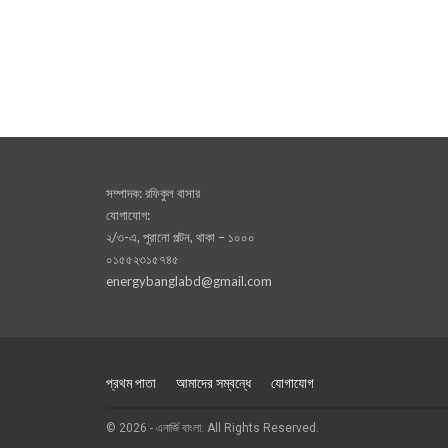
সম্পাদক: রফিকুল বাসার
যোগাযোগ:
২/৩-এ, পূরানো পল্টন, থাকা – ১০০০
০১৫৫২৩১৫৭৪৫
energybanglabd@gmail.com
প্রথম পাতা
আমাদের সম্বন্ধে
যোগাযোগ
© 2026 - এনার্জি বাংলা. All Rights Reserved.