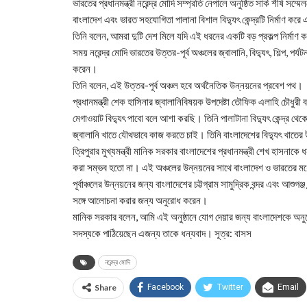
ভারতের প্রধানমন্ত্রী নরেন্দ্র মোদি সম্প্রতি নেপালে অনুষ্ঠিত সার্ক শীর্ষ 
বাংলাদেশ এবং ভারত সহযোগিতা পালানা বিশাল বিদ্যুৎ কেন্দ্রটি নির্মাণ কর
তিনি বলেন, আমরা দুটি দেশ মিলে যদি এই ধরনের একটি বড় প্রকল্প নির্ম
সময় নরেন্দ্র মোদি ভারতের উত্তর-পূর্ব অঞ্চলের জ্বালানি, বিদ্যুৎ, শিল্প, পর
করেন।
তিনি বলেন, এই উত্তর-পূর্ব অঞ্চল হবে অর্থনৈতিক উন্নয়নের প্রবেশ পথ।
প্রধানমন্ত্রী শেক হাসিনার জ্বালানিবিষয়ক উপদেষ্টা তৌফিক এলাহি চৌধু
মেগাওয়াট বিদ্যুৎ পাবো বলে আশা করছি। তিনি পালাটানা বিদ্যুৎ কেন্দ্র থে
জ্বালানি খাতে যৌথভাবে কাজ করতে চাই। তিনি বাংলাদেশের বিদ্যুৎ খাতে
ত্রিপুরার মুখ্যমন্ত্রী মানিক সরকার বাংলাদেশের প্রধানমন্ত্রী শেখ হাসনাকে
করা সম্ভব হতো না। এই অঞ্চলের উন্নয়নের সাথে বাংলাদেশ ও ভারতের মধ্য
পূর্বাঞ্চলের উন্নয়নের জন্য বাংলাদেশের চট্টগ্রাম সামুদ্রিক বন্দর এবং আশুগঞ
সঙ্গে আলোচনা করার জন্য অনুরোধ করেন।
মানিক সরকার বলেন, আমি এই অনুষ্ঠানে যোগ দেয়ার জন্য বাংলাদেশকে অনুরোধ
সদস্যকে পাঠিয়েছেন এজন্য তাকে ধন্যবাদ। সূত্র: বাসস
নরেন্দ্র মোদি
Share
Facebook
Twitter
Email