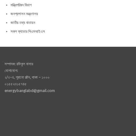
মন্ত্রিপরিষদ বিভাগ
জনপ্রশাসন মন্ত্রণালয়
জাতীয় তথ্য বাতায়ন
সকল ক্যাডার পিএমআইএস
সম্পাদক: রফিকুল বাসার
যোগাযোগ:
২/৩-এ, পূরানো পল্টন, থাকা – ১০০০
০১৫৫২৩১৫৭৪৫
energybanglabd@gmail.com