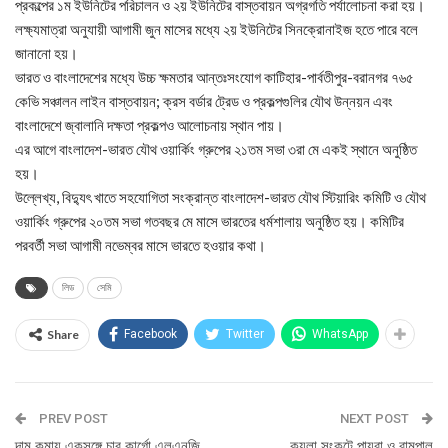
প্রকল্পের ১ম ইউনিটের পরিচালন ও ২য় ইউনিটের বাস্তবায়ন অগ্রগতি পর্যালোচনা করা হয়।
লক্ষ্যমাত্রা অনুযায়ী আগামী জুন মাসের মধ্যে ২য় ইউনিটের সিনক্রোনাইজ হতে পারে বলে
জানানো হয়।
ভারত ও বাংলাদেশের মধ্যে উচ্চ ক্ষমতার আন্তঃসংযোগ কাটিহার-পার্বতীপুর-বরানগর ৭৬৫
কেভি সঞ্চালন লাইন বাস্তবায়ন; ক্রস বর্ডার ট্রেড ও প্রকল্পগুলির যৌথ উন্নয়ন এবং
বাংলাদেশে জ্বালানি দক্ষতা প্রকল্পও আলোচনায় স্থান পায়।
এর আগে বাংলাদেশ-ভারত যৌথ ওয়ার্কিং গ্রুপের ২১তম সভা ৩রা মে একই স্থানে অনুষ্ঠিত
হয়।
উল্লেখ্য, বিদ্যুৎ খাতে সহযোগিতা সংক্রান্ত বাংলাদেশ-ভারত যৌথ স্টিয়ারিং কমিটি ও যৌথ
ওয়ার্কিং গ্রুপের ২০তম সভা গতবছর মে মাসে ভারতের ধর্মশালায় অনুষ্ঠিত হয়। কমিটির
পরবর্তী সভা আগামী নভেম্বর মাসে ভারতে হওয়ার কথা।
লিড
সেমি
Share
Facebook
Twitter
WhatsApp
PREV POST
NEXT POST
দাম কমায় একসঙ্গে চার কার্গো এলএনজি
কয়লা সংকটে পায়রা ও রামপাল