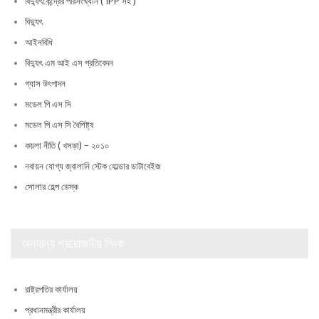
বিদ্যুৎকেন্দ্রের পরিসংখ্যান ( IPP সহ )
বিদ্যুৎ
আইনবিধি
বিদ্যুৎ এম আই এস প্রতিবেদন
গ্যাস উৎপাদন
মডেল পি এস সি
মডেল পি এস সি বৈশিষ্ট্য
কয়লা নীতি ( খসড়া) – ২০১০
নবায়ন যোগ্য জ্বালানি স্টেক হোল্ডার ডাটাবেইজ
সোলার হেল্প ডেস্ক
অন্যান্য প্রয়োজনীয় লিংক
রাষ্ট্রপতির কার্যালয়
প্রধানমন্ত্রীর কার্যালয়