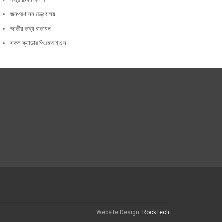
জনপ্রশাসন মন্ত্রণালয়
জাতীয় তথ্য বাতায়ন
সকল ক্যাডার পিএমআইএস
Website Design:
RockTech