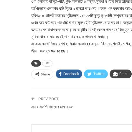
ওই এলাকায় রাস্তা-ঘাট, পুল-কালভার্ট ও বিদ্যুৎ সুবিধা উপহার দিয়ে তাদে
আশিদ্রোন এলাকায় দুটি ব্রিজ ও রাস্তা করে দেয়। ফলে পান ব্যবসায় আরও
হবিগঞ্জ ও মৌলভীবাজারের শ্রীমঙ্গলে ২০-২৫টি ক্ষুদ্র নৃ-গোষ্ঠী সম্প্রদায়ে
এখন আর কষ্ট করে পানখাঁচি মাথায় তুলে হেঁটে শ্রীমঙ্গল যেতে হয় না। আড়
অভাবে সেচ বাধাগ্রস্ত হতো। বছরে বৃষ্টির দিনেই কেবল পান চাষে কিছু 
সুবিধা থাকায় সারাবছরই পান চাষ করতে পারেন খাসিয়ারা।
এ অঞ্চলের খাসিয়ারা শেখ হাসিনার সরকারের অনুদান হিসাবে শেলাই মেশিন,
জীবন বদলাতে শুরু করেছে।
সেমি
Share
Facebook
Twitter
Email
PREV POST
এবার এলপি গ্যাসের দাম বাড়ল