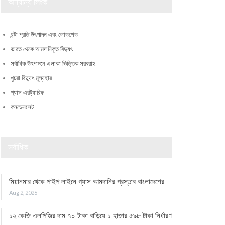
অন্যান্য লিংক
ঘন্টা প্রতি উৎপাদন এবং লোডশেড
ভারত থেকে আমদানিকৃত বিদ্যুৎ
সর্বাধিক উৎপাদনে এলাকা ভিত্তিক সরবরাহ
খুচরা বিদ্যুৎ মূল্যহার
গ্যাস এরট্যারিফ
কনডেনসেট
সর্বাধিক
মিয়ানমার থেকে পাইপ লাইনে গ্যাস আমদানির প্রস্তাব বাংলাদেশের
Aug 2, 2026
১২ কেজি এলপিজির দাম ৭০ টাকা বাড়িয়ে ১ হাজার ৫৯৮ টাকা নির্ধারণ