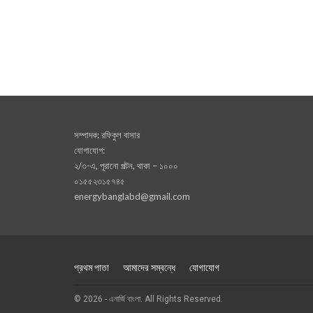
সম্পাদক: রফিকুল বাসার
যোগাযোগ:
২/৩-এ, পূরানো পল্টন, থাকা – ১০০০
০১৫৫২৩১৫৭৪৫
energybanglabd@gmail.com
প্রথম পাতা
আমাদের সম্বন্ধে
যোগাযোগ
© 2026 - এনার্জি বাংলা. All Rights Reserved.