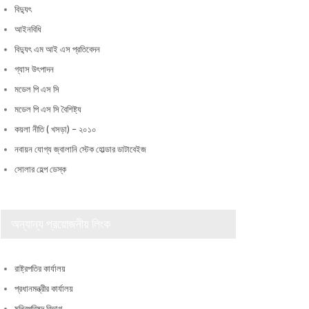
বিদ্যুৎ
আইনবিধি
বিদ্যুৎ এম আই এস প্রতিবেদন
গ্যাস উৎপাদন
মডেল পি এস সি
মডেল পি এস সি বৈশিষ্ট্য
কয়লা নীতি ( খসড়া) – ২০১০
নবায়ন যোগ্য জ্বালানি স্টেক হোল্ডার ডাটাবেইজ
সোলার হেল্প ডেস্ক
অন্যান্য প্রয়োজনীয় লিংক
রাষ্ট্রপতির কার্যালয়
প্রধানমন্ত্রীর কার্যালয়
মন্ত্রিপরিষদ বিভাগ