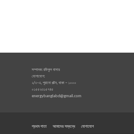
সম্পাদক: রফিকুল বাসার
যোগাযোগ:
২/৩-এ, পূরানো পল্টন, থাকা – ১০০০
০১৫৫২৩১৫৭৪৫
energybanglabd@gmail.com
প্রথম পাতা
আমাদের সম্বন্ধে
যোগাযোগ