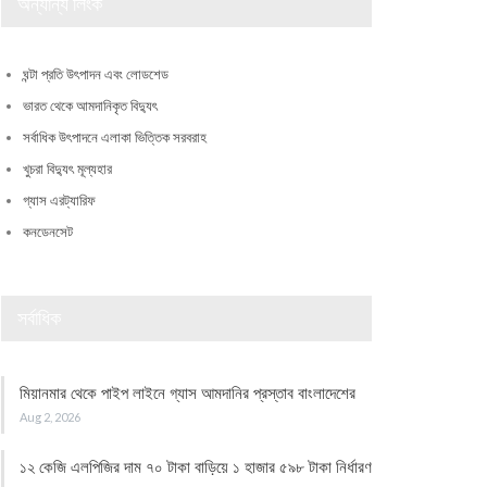
অন্যান্য লিংক
ঘন্টা প্রতি উৎপাদন এবং লোডশেড
ভারত থেকে আমদানিকৃত বিদ্যুৎ
সর্বাধিক উৎপাদনে এলাকা ভিত্তিক সরবরাহ
খুচরা বিদ্যুৎ মূল্যহার
গ্যাস এরট্যারিফ
কনডেনসেট
সর্বাধিক
মিয়ানমার থেকে পাইপ লাইনে গ্যাস আমদানির প্রস্তাব বাংলাদেশের
Aug 2, 2026
১২ কেজি এলপিজির দাম ৭০ টাকা বাড়িয়ে ১ হাজার ৫৯৮ টাকা নির্ধারণ