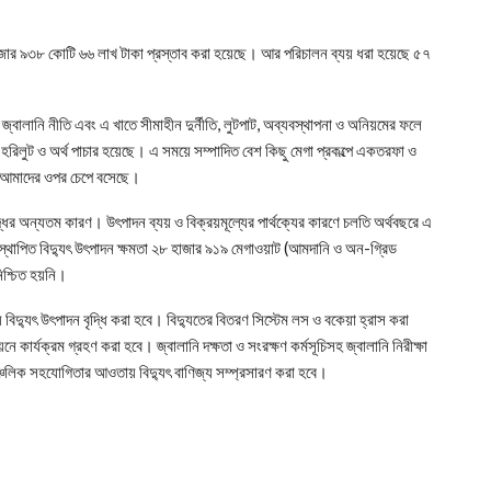
হাজার ৯৩৮ কোটি ৬৬ লাখ টাকা প্রস্তাব করা হয়েছে। আর পরিচালন ব্যয় ধরা হয়েছে ৫৭
 ও জ্বালানি নীতি এবং এ খাতে সীমাহীন দুর্নীতি, লুটপাট, অব্যবস্থাপনা ও অনিয়মের ফলে
াতে হরিলুট ও অর্থ পাচার হয়েছে। এ সময়ে সম্পাদিত বেশ কিছু মেগা প্রকল্পে একতরফা ও
োঝা আমাদের ওপর চেপে বসেছে।
ৃদ্ধির অন্যতম কারণ। উৎপাদন ব্যয় ও বিক্রয়মূল্যের পার্থক্যের কারণে চলতি অর্থবছরে এ
 স্থাপিত বিদ্যুৎ উৎপাদন ক্ষমতা ২৮ হাজার ৯১৯ মেগাওয়াট (আমদানি ও অন-গ্রিড
িশ্চিত হয়নি।
বিদ্যুৎ উৎপাদন বৃদ্ধি করা হবে। বিদ্যুতের বিতরণ সিস্টেম লস ও বকেয়া হ্রাস করা
ণয়নে কার্যক্রম গ্রহণ করা হবে। জ্বালানি দক্ষতা ও সংরক্ষণ কর্মসূচিসহ জ্বালানি নিরীক্ষা
ঞ্চলিক সহযোগিতার আওতায় বিদ্যুৎ বাণিজ্য সম্প্রসারণ করা হবে।