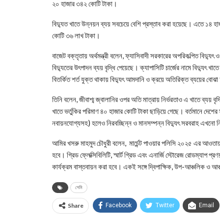
২০ হাজার ৩৪২ কোটি টাকা।
বিদ্যুত খাতে উন্নয়ন ব্যয় সবচেয়ে বেশি প্রস্তাব করা হয়েছে। এতে ১৪ 
কোটি ৩৬ লাখ টাকা।
বাজেট বক্তৃতায় অর্থমন্ত্রী বলেন, ফ্যাসিবাদী সরকারের অপরিকল্পিত বিদ্যুৎ
বিদ্যুতের উৎপাদন ব্যয় বৃদ্ধি পেয়েছে। ক্যাপাসিটি চার্জের নামে বিদ্যুৎ খ
বিতর্কিত শর্ত যুক্ত থাকায় বিদ্যুৎ আমদানি ও ক্রয়ে অতিরিক্ত ব্যয়ের ব
তিনি বলেন, জীবাশ্ম জ্বালানির ওপর অতি মাত্রায় নির্ভরতাও এ খাতে ব্যয় ব
খাতে ভর্তুকির পরিমাণ ৪০ হাজার কোটি টাকা ছাড়িয়ে গেছে। বর্তমানে দেশের
নবায়নযোগ্যসহ) হলেও নিরবচ্ছিন্ন ও মানসম্পন্ন বিদ্যুৎ সরবরাহ এখনো ন
আমির খসরু মাহমুদ চৌধুরী বলেন, মার্চেন্ট পাওয়ার পলিসি ২০২৫ এর আওতায় 
হবে। গ্রিড ফ্লেক্সিবিলিটি, স্মার্ট গ্রিড এবং এনার্জি স্টোরেজ রোডম্যাপ প্র
কার্যক্রম বাস্তবায়ন করা হবে। একই সঙ্গে দ্বিপাক্ষিক, উপ-আঞ্চলিক ও আ
সেমি
Share
Facebook
Twitter
Email