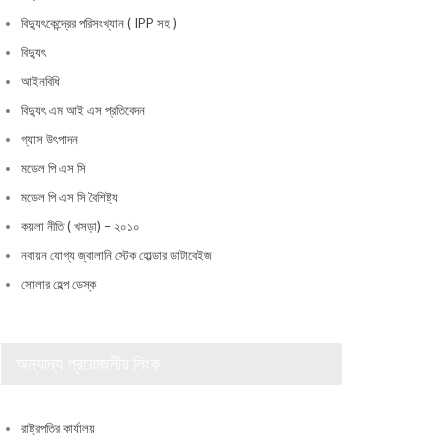
বিদ্যুৎকেন্দ্রের পরিসংখ্যান ( IPP সহ )
বিদ্যুৎ
আইনবিধি
বিদ্যুৎ এম আই এস প্রতিবেদন
গ্যাস উৎপাদন
মডেল পি এস সি
মডেল পি এস সি বৈশিষ্ট্য
কয়লা নীতি ( খসড়া) – ২০১০
নবায়ন যোগ্য জ্বালানি স্টেক হোল্ডার ডাটাবেইজ
সোলার হেল্প ডেস্ক
অন্যান্য প্রয়োজনীয় লিংক
রাষ্ট্রপতির কার্যালয়