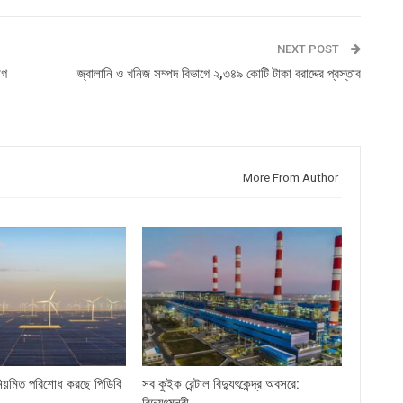
NEXT POST
োগ
জ্বালানি ও খনিজ সম্পদ বিভাগে ২,৩৪৯ কোটি টাকা বরাদ্দের প্রস্তাব
More From Author
িয়মিত পরিশোধ করছে পিডিবি
সব কুইক রেন্টাল বিদ্যুৎকেন্দ্র অবসরে:
বিদ্যুৎমন্ত্রী