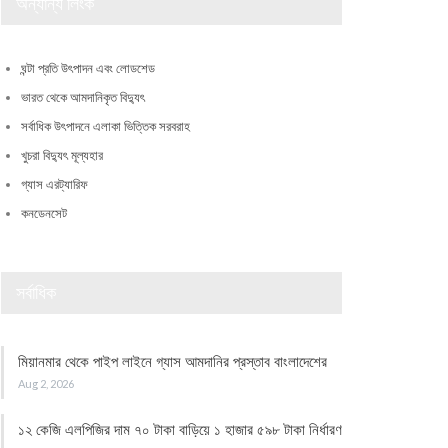
অন্যান্য লিংক
ঘন্টা প্রতি উৎপাদন এবং লোডশেড
ভারত থেকে আমদানিকৃত বিদ্যুৎ
সর্বাধিক উৎপাদনে এলাকা ভিত্তিক সরবরাহ
খুচরা বিদ্যুৎ মূল্যহার
গ্যাস এরট্যারিফ
কনডেনসেট
সর্বাধিক
মিয়ানমার থেকে পাইপ লাইনে গ্যাস আমদানির প্রস্তাব বাংলাদেশের
Aug 2, 2026
১২ কেজি এলপিজির দাম ৭০ টাকা বাড়িয়ে ১ হাজার ৫৯৮ টাকা নির্ধারণ