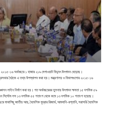
য় ২০১৫-১৬ অর্থবছরে ১ হাজার ২১৯ মেগাওয়াট বিদ্যুৎ উৎপাদন বেড়েছে।
ন্ত্রিসভার বৈঠকে এ তথ্য উপস্থাপন করা হয়। মন্ত্রণালয় ও বিভাগগুলোর ২০১৫-১৬
সঞ্চালন লাইন নির্মাণ করা হয়। গত অর্থবছরেরর তুলনায় উৎপাদন ক্ষমতা ১৫ দশমিক ৫৯
্চালন সিস্টেম লস ১৩ দশমিক ৫৫ শতাংশ থেকে কমে ১৩ দশমিক ১০ শতাংশ হয়েছে।
 মাথাপিছু জাতীয় আয়, বৈদেশিক মুদ্রার রিজার্ভ, আমদানি-রপ্তানি, সরাসরি বৈদেশিক