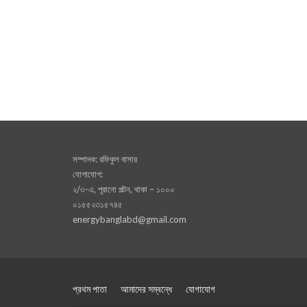
সম্পাদক: রফিকুল বাসার
যোগাযোগ:
২/৩-এ, পূরানো পল্টন, থাকা – ১০০০
০১৫৫২৩১৫৭৪৫
energybanglabd@gmail.com
প্রথম পাতা
আমাদের সম্বন্ধে
যোগাযোগ