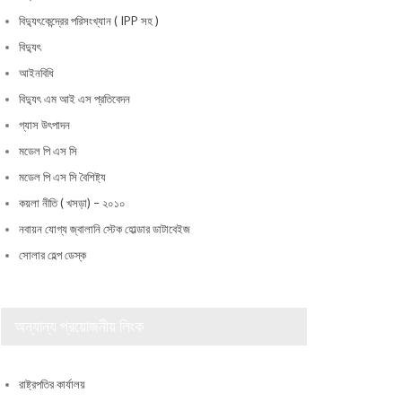
বিদ্যুৎকেন্দ্রের পরিসংখ্যান ( IPP সহ )
বিদ্যুৎ
আইনবিধি
বিদ্যুৎ এম আই এস প্রতিবেদন
গ্যাস উৎপাদন
মডেল পি এস সি
মডেল পি এস সি বৈশিষ্ট্য
কয়লা নীতি ( খসড়া) – ২০১০
নবায়ন যোগ্য জ্বালানি স্টেক হোল্ডার ডাটাবেইজ
সোলার হেল্প ডেস্ক
অন্যান্য প্রয়োজনীয় লিংক
রাষ্ট্রপতির কার্যালয়