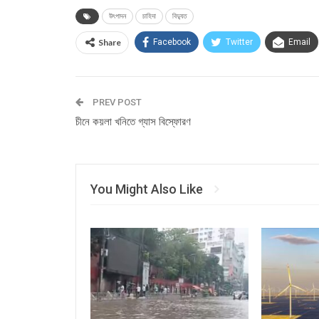
উৎপাদন
চাহিদা
বিদ‌্যুত
Share
Facebook
Twitter
Email
PREV POST
চীনে কয়লা খনিতে গ্যাস বিস্ফোরণ
You Might Also Like