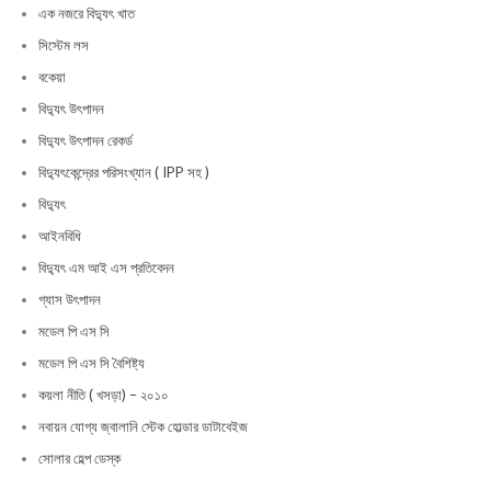
এক নজরে বিদ্যুৎ খাত
সিস্টেম লস
বকেয়া
বিদ্যুৎ উৎপাদন
বিদ্যুৎ উৎপাদন রেকর্ড
বিদ্যুৎকেন্দ্রের পরিসংখ্যান ( IPP সহ )
বিদ্যুৎ
আইনবিধি
বিদ্যুৎ এম আই এস প্রতিবেদন
গ্যাস উৎপাদন
মডেল পি এস সি
মডেল পি এস সি বৈশিষ্ট্য
কয়লা নীতি ( খসড়া) – ২০১০
নবায়ন যোগ্য জ্বালানি স্টেক হোল্ডার ডাটাবেইজ
সোলার হেল্প ডেস্ক