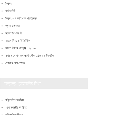
বিদ্যুৎ
আইনবিধি
বিদ্যুৎ এম আই এস প্রতিবেদন
গ্যাস উৎপাদন
মডেল পি এস সি
মডেল পি এস সি বৈশিষ্ট্য
কয়লা নীতি ( খসড়া) – ২০১০
নবায়ন যোগ্য জ্বালানি স্টেক হোল্ডার ডাটাবেইজ
সোলার হেল্প ডেস্ক
অন্যান্য প্রয়োজনীয় লিংক
রাষ্ট্রপতির কার্যালয়
প্রধানমন্ত্রীর কার্যালয়
মন্ত্রিপরিষদ বিভাগ