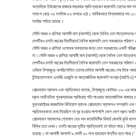
অন্যদিকে ইউরোপের বাজারে শুক্রবার প্রতি ব্যারেল জ্বালানি তেলের দাম 
শতাংশ বেড়ে ৭৫ দশমিক ৮৩ ডলারে ওঠে। সার্বিকভাবে বিশ্ববাজারে গত ২০
সর্বোচ্চ পর্যায়ে রয়েছে।
সৌদি আরব ও রাশিয়া আগামী মাস (আগস্ট) থেকে দৈনিক তেল উত্তোলনের পর
দেশটিরও চলতি বছরের দ্বিতীয়ার্ধে দৈনিক জ্বালানি তেল সরবরাহের পরিম
সৌদি আরব ও রাশিয়া ওপেকের সদস্যদের জন্য তেল সরবরাহের একটি পরিকল
না। সৌদি আরব ও রাশিয়া আগামী মাস (আগস্ট) থেকে দৈনিক তেল উত্তোলনে
দেশটিরও চলতি বছরের দ্বিতীয়ার্ধে দৈনিক জ্বালানি তেল সরবরাহের পরিম
এদিকে বিশ্বজুড়ে অপরিশোধিত তেলের চাহিদা আগামী বছরের শেষ দিকে আবার
ইন্টারন্যাশনাল এনার্জি এজেন্সি বা আন্তর্জাতিক জ্বালানি সংস্থা (আইইএ) স
গোল্ডম্যান স্যাকস এক প্রতিবেদনে বলেছে, বিশ্বজুড়ে কোভিড-১৯–এর কারণে
দ্রুত অর্থনৈতিক পুনরুদ্ধারের প্রক্রিয়া গতি পাওয়ায় আন্তর্জাতিক বাজারে
যুক্তরাষ্ট্রের বহুজাতিক বিনিয়োগ ব্যাংক গোল্ডম্যান স্যাকসও সম্প্রতি এ
প্রতিবন্ধকতা দেখা দিয়েছিল তা দূর হওয়ার পাশাপাশি দেশে দেশে দ্রুত অর্থ
গোল্ডম্যান স্যাকসের গ্লোবাল হেড অব কমোডিটিজ রিসার্চ জেফরি কুরি বলেন, 
বিক্রি হতে দেখব। চলতি বছরের তৃতীয় প্রান্তিকেই তা ঘটতে পারে। বিশ্বব্
হয়েছে। তা আগামী আগস্টে ৯ কোটি ৯০ লাখ ব্যারেলে উন্নীত হতে পারে।’