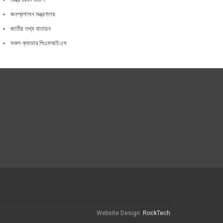
জনপ্রশাসন মন্ত্রণালয়
জাতীয় তথ্য বাতায়ন
সকল ক্যাডার পিএমআইএস
Website Design:
RockTech