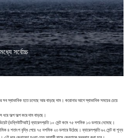
্যে সর্বোচ্চ
পর সব স্বাভাবিক হতে চলেছে আর বাড়ছে দাম। করোনার আগে স্বাভাবিক সময়ের চেয়ে
ধরে অল্প অল্প করে দাম বাড়ছে।
 ইন্টারমিডিয়েট (ডব্লিউটিআই) ব্যারেলপ্রতি ১০ সেন্ট কমে ৭৫ দশমিক ১৩ ডলারে নেমেছে।
শমিক ৪ শতাংশ বৃদ্ধি পেয়ে ৭৫ দশমিক ২৩ ডলারে উঠেছে। ব্যারেলপ্রতি ৬২ সেন্ট বা শূন্য
ছে। এই দরে কেনাবেচা হওয়া তেল আগামী মাসে ক্রেতাকে সরবরাহ করা হবে।