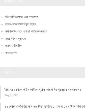
অন্যান্য লিংক
ঘন্টা প্রতি উৎপাদন এবং লোডশেড
ভারত থেকে আমদানিকৃত বিদ্যুৎ
সর্বাধিক উৎপাদনে এলাকা ভিত্তিক সরবরাহ
খুচরা বিদ্যুৎ মূল্যহার
গ্যাস এরট্যারিফ
কনডেনসেট
সর্বাধিক
মিয়ানমার থেকে পাইপ লাইনে গ্যাস আমদানির প্রস্তাব বাংলাদেশের
Aug 2, 2026
১২ কেজি এলপিজির দাম ৭০ টাকা বাড়িয়ে ১ হাজার ৫৯৮ টাকা নির্ধারণ