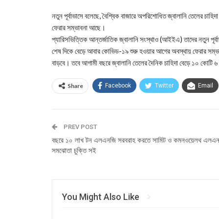
নতুন পূর্বাভাসে বলেছে, বৈশ্বিক বাজারে অপরিশোধিত জ্বালানি তেলের চ
ফেরার সম্ভাবনা আছে।
প্যারিসভিত্তিক আন্তর্জাতিক জ্বালানি সংস্থাও (আইইএ) তাদের নতুন পূর্
শেষ দিকে বেড়ে আবার কোভিড-১৯ শুরু হওয়ার আগের অবস্থায় ফেরার সম্ভাব
বাড়বে। তবে আগামী বছরে জ্বালানি তেলের দৈনিক চাহিদা বেড়ে ১০ কোটি ৬ ল
Share
Facebook
Twitter
Email
PREV POST
বছরে ১০ লাখ টন এলএনজি সরবরাহ করতে সামিট ও কমনওয়েলথ এলএ
সমঝোতা চুক্তি সই
You Might Also Like