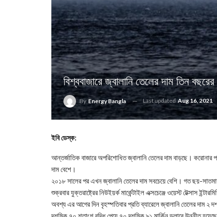
বিশ্ববাজারে জ্বালানি তেলের দাম তিন বছরের মধ
Last updated
Aug 16, 2021
By
Energy Bangla
ইবি ডেস্ক:
আন্তর্জাতিক বাজারে অপরিশোধিত জ্বালানি তেলের দাম বাড়ছে। করোনার 
দাম বেশে।
২০১৮ সালের পর এখন জ্বালানি তেলের দাম সবচেয়ে বেশি। গত ছয়-সাতমাস 
শুক্রবার যুক্তরাষ্ট্রের নিউইয়র্ক মার্কেন্টাইল এক্সচেঞ্জে ওয়েস্ট টেক্সাস
অবশ্য এর আগের দিন বৃহস্পতিবার প্রতি ব্যারেলে জ্বালানি তেলের দাম ২ দ
দশমিক ৭০ শতাংশ বৃদ্ধি পেয়ে ৭০ দশমিক ৯১ মার্কিন ডলারে উন্নীত হয়ে