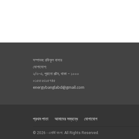
সম্পাদক: রফিকুল বাসার
যোগাযোগ:
২/৩-এ, পূরানো পল্টন, থাকা – ১০০০
০১৫৫২৩১৫৭৪৫
energybanglabd@gmail.com
প্রথম পাতা
আমাদের সম্বন্ধে
যোগাযোগ
© 2026 - এনার্জি বাংলা. All Rights Reserved.