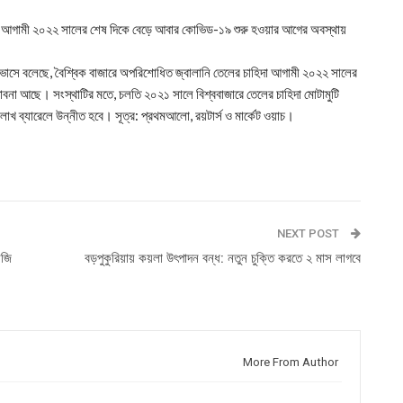
াহিদা আগামী ২০২২ সালের শেষ দিকে বেড়ে আবার কোভিড-১৯ শুরু হওয়ার আগের অবস্থায়
বাভাসে বলেছে, বৈশ্বিক বাজারে অপরিশোধিত জ্বালানি তেলের চাহিদা আগামী ২০২২ সালের
না আছে। সংস্থাটির মতে, চলতি ২০২১ সালে বিশ্ববাজারে তেলের চাহিদা মোটামুটি
াখ ব্যারেলে উন্নীত হবে। সূত্র: প্রথমআলো, রয়টার্স ও মার্কেট ওয়াচ।
NEXT POST
নজি
বড়পুকুরিয়ায় কয়লা উৎপাদন বন্ধ: নতুন চুক্তি করতে ২ মাস লাগবে
More From Author