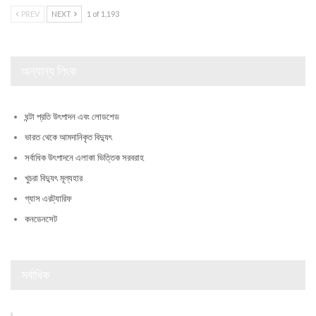
PREV
NEXT
1 of 1,193
অন্যান্য লিংক
ঘন্টা প্রতি উৎপাদন এবং লোডশেড
ভারত থেকে আমদানিকৃত বিদ্যুৎ
সর্বাধিক উৎপাদনে এলাকা ভিত্তিক সরবরাহ
খুচরা বিদ্যুৎ মূল্যহার
গ্যাস এরট্যারিফ
কনডেনসেট
সর্বাধিক