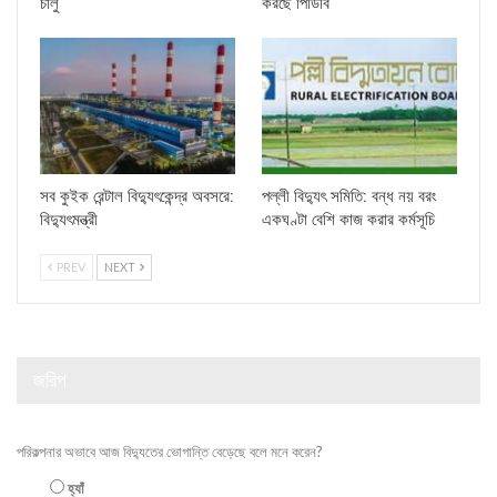
চালু
করছে পিডিবি
সব কুইক রেন্টাল বিদ্যুৎকেন্দ্র অবসরে:
পল্লী বিদ্যুৎ সমিতি: বন্ধ নয় বরং
বিদ্যুৎমন্ত্রী
একঘণ্টা বেশি কাজ করার কর্মসূচি
PREV
NEXT
জরিপ
পরিকল্পনার অভাবে আজ বিদ্যুতের ভোগান্তি বেড়েছে বলে মনে করেন?
হ্যাঁ