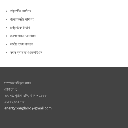
রাষ্ট্রপতির কার্যালয়
প্রধানমন্ত্রীর কার্যালয়
মন্ত্রিপরিষদ বিভাগ
জনপ্রশাসন মন্ত্রণালয়
জাতীয় তথ্য বাতায়ন
সকল ক্যাডার পিএমআইএস
সম্পাদক: রফিকুল বাসার
যোগাযোগ:
২/৩-এ, পূরানো পল্টন, থাকা – ১০০০
০১৫৫২৩১৫৭৪৫
energybanglabd@gmail.com