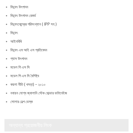
বিদ্যুৎ উৎপাদন
বিদ্যুৎ উৎপাদন রেকর্ড
বিদ্যুৎকেন্দ্রের পরিসংখ্যান ( IPP সহ )
বিদ্যুৎ
আইনবিধি
বিদ্যুৎ এম আই এস প্রতিবেদন
গ্যাস উৎপাদন
মডেল পি এস সি
মডেল পি এস সি বৈশিষ্ট্য
কয়লা নীতি ( খসড়া) – ২০১০
নবায়ন যোগ্য জ্বালানি স্টেক হোল্ডার ডাটাবেইজ
সোলার হেল্প ডেস্ক
অন্যান্য প্রয়োজনীয় লিংক