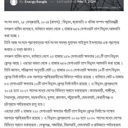
Last updated
Mar 2, 2024
By
Energy Bangla
বিদ্যুৎ সঞ্চালন লাইন - এনার্জি বাংলা
সংসদ ভবন, ২৫ ফেব্রুয়ারি, ২০২৪ (বাসস) : বিদ্যুৎ, জ্বালানি ও খনিজ সম্পদ প্রতিমন্ত্রী
নসরুল হামিদ বলেছেন, বর্তমানে ভারত থেকে ২ হাজার ৬৫৬ মেগাওয়াট তাপ বিদ্যুৎ আমদানি
করা হচ্ছে।
তিনি আজ সংসদে প্রশ্নোত্তর পর্বে সংসদ সদস্য মুহাম্মদ সাইফুল ইসলামের এক প্রশ্নের
জবাবে এ তথ্য জানান।
নসরুল হামিদ বলেন, বর্তমানে দেশে ২৩ হাজার ১৫৯ মেগাওয়াট ক্ষমতার ১৪১টি তাপ বিদ্যুৎ
কেন্দ্র আছে। এছাড়া ভারত থেকে ২ হাজার ৬৫৬ মেগাওয়াট তাপ বিদ্যুৎ আমদানি করা হচ্ছে।
তিনি জানান, পরিকল্পনা অনুযায়ী মোট ১১ হাজার ৩০৩ মেগাওয়াট ক্ষমতার ১৮টি তাপ বিদ্যুৎ
কেন্দ্র নির্মাণাধীন এবং দরপত্র প্রক্রিয়াধীনের বিভিন্ন পর্যায়ে রয়েছে। বর্তমানে মোট ৯ হাজার
৮৩ মেগাওয়াট ক্ষমতার ১৩টি তাপ বিদ্যুৎ কেন্দ্র নির্মাণাধীন রয়েছে। এ বিদ্যুৎ কেন্দ্রগুলো
২০২৪ হতে ২০২৭ সালের মধ্যে দেশের বিভিন্ন স্থানে যথাক্রমে : মাতারবাড়ী, গাজীপুর,
সৈয়দপুর, ঘোড়াশাল, ময়মনসিংহ, বূপসা, রামপাল, পটুয়াখালী, মেঘনাঘাট, কেরানীগঞ্জ ও
চট্টগ্রামে পর্যায়ক্রমে চালু হবে।
এছাড়া মোট ২ হাজার ২২০ মেগাওয়াট ক্ষমতার পাঁচটি তাপ বিদ্যুৎ কেন্দ্র নির্মাণের লক্ষ্যে
দরপত্র প্রক্রিয়াধীন রয়েছে। এ বিদ্যুৎ কেন্দ্রগুলো ২০২৬ হতে ২০৩০ সালের মধ্যে দেশের
বিভিন্ন স্থানে যথাক্রমে : ফেঞ্চুগঞ্জ, গজারিয়া, মিরসরাই, মেঘনাঘাট ও রাউজানে পর্যায়ক্রমে