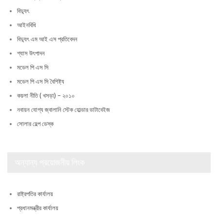
বিদ্যুৎ
আইনবিধি
বিদ্যুৎ এম আই এস প্রতিবেদন
গ্যাস উৎপাদন
মডেল পি এস সি
মডেল পি এস সি বৈশিষ্ট্য
কয়লা নীতি ( খসড়া) – ২০১০
নবায়ন যোগ্য জ্বালানি স্টেক হোল্ডার ডাটাবেইজ
সোলার হেল্প ডেস্ক
অন্যান্য প্রয়োজনীয় লিংক
রাষ্ট্রপতির কার্যালয়
প্রধানমন্ত্রীর কার্যালয়