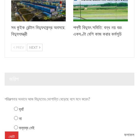
সব কুইক রেন্টাল বিদ্যুৎকেন্দ্র অবসরে:
পল্লী বিদ্যুৎ সমিতি: বন্ধ নয় বরং
বিদ্যুৎমন্ত্রী
একঘণ্টা বেশি কাজ করার কর্মসূচি
PREV
NEXT
জরিপ
পরিকল্পনার অভাবে আজ বিদ্যুতের ভোগান্তি বেড়েছে বলে মনে করেন?
হ্যাঁ
না
মন্তব্য নেই
ফলাফল