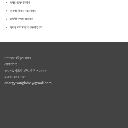
মন্ত্রিপরিষদ বিভাগ
জনপ্রশাসন মন্ত্রণালয়
জাতীয় তথ্য বাতায়ন
সকল ক্যাডার পিএমআইএস
সম্পাদক: রফিকুল বাসার
যোগাযোগ:
২/৩-এ, পূরানো পল্টন, থাকা – ১০০০
০১৫৫২৩১৫৭৪৫
energybanglabd@gmail.com