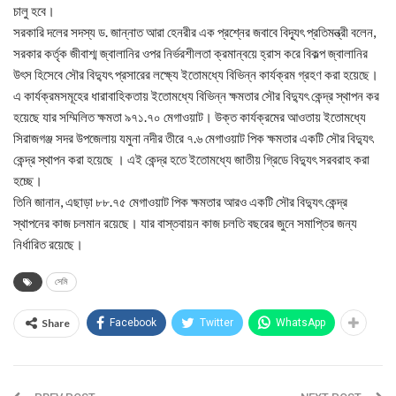
চালু হবে।
সরকারি দলের সদস্য ড. জান্নাত আরা হেনরীর এক প্রশ্নের জবাবে বিদ্যূৎ প্রতিমন্ত্রী বলেন,
সরকার কর্তৃক জীবাশ্ম জ্বালানির ওপর নির্ভরশীলতা ক্রমান্বয়ে হ্রাস করে বিকল্প জ্বালানির
উৎস হিসেবে সৌর বিদ্যুৎ প্রসারের লক্ষ্যে ইতোমধ্যে বিভিন্ন কার্যক্রম গ্রহণ করা হয়েছে।
এ কার্যক্রমসমূহের ধারাবাহিকতায় ইতোমধ্যে বিভিন্ন ক্ষমতার সৌর বিদ্যুৎ কেন্দ্র স্থাপন কর
হয়েছে যার সম্মিলিত ক্ষমতা ৯৭১.৭০ মেগাওয়াট। উক্ত কার্যক্রমের আওতায় ইতোমধ্যে
সিরাজগঞ্জ সদর উপজেলায় যমুনা নদীর তীরে ৭.৬ মেগাওয়াট পিক ক্ষমতার একটি সৌর বিদ্যুৎ
কেন্দ্র স্থাপন করা হয়েছে । এই কেন্দ্র হতে ইতোমধ্যে জাতীয় গ্রিডে বিদ্যুৎ সরবরাহ করা
হচ্ছে।
তিনি জানান, এছাড়া ৮৮.৭৫ মেগাওয়াট পিক ক্ষমতার আরও একটি সৌর বিদ্যুৎ কেন্দ্র
স্থাপনের কাজ চলমান রয়েছে। যার বাস্তবায়ন কাজ চলতি বছরের জুনে সমাপ্তির জন্য
নির্ধারিত রয়েছে।
সেমি
Share
Facebook
Twitter
WhatsApp