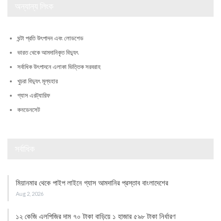
অন্যান্য লিংক
ঘন্টা প্রতি উৎপাদন এবং লোডশেড
ভারত থেকে আমদানিকৃত বিদ্যুৎ
সর্বাধিক উৎপাদনে এলাকা ভিত্তিক সরবরাহ
খুচরা বিদ্যুৎ মূল্যহার
গ্যাস এরট্যারিফ
কনডেনসেট
সর্বাধিক
মিয়ানমার থেকে পাইপ লাইনে গ্যাস আমদানির প্রস্তাব বাংলাদেশের
Aug 2, 2026
১২ কেজি এলপিজির দাম ৭০ টাকা বাড়িয়ে ১ হাজার ৫৯৮ টাকা নির্ধারণ