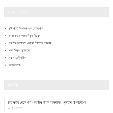
অন্যান্য লিংক
ঘন্টা প্রতি উৎপাদন এবং লোডশেড
ভারত থেকে আমদানিকৃত বিদ্যুৎ
সর্বাধিক উৎপাদনে এলাকা ভিত্তিক সরবরাহ
খুচরা বিদ্যুৎ মূল্যহার
গ্যাস এরট্যারিফ
কনডেনসেট
সর্বাধিক
মিয়ানমার থেকে পাইপ লাইনে গ্যাস আমদানির প্রস্তাব বাংলাদেশের
Aug 2, 2026