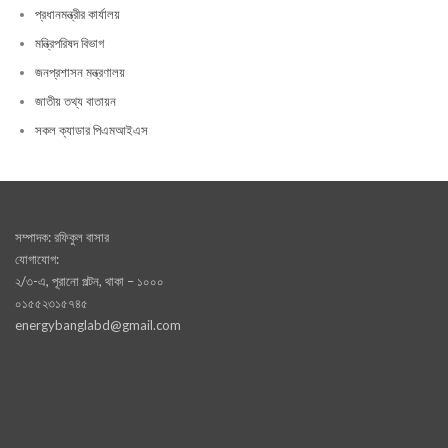
প্রধানমন্ত্রীর কার্যালয়
মন্ত্রিপরিষদ বিভাগ
জনপ্রশাসন মন্ত্রণালয়
জাতীয় তথ্য বাতায়ন
সকল ক্যাডার পিএমআইএস
সম্পাদক: রফিকুল বাসার
যোগাযোগ:
২/৩-এ, পূরানো পল্টন, থাকা – ১০০০
০১৫৫২৩১৫৭৪৫
energybanglabd@gmail.com