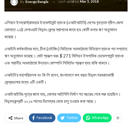
Last updated
Mar 5, 2018
By
Energy Bangla
এশিয়ান ইনফ্রাস্ট্রাকচার ইনভেস্টমেন্ট ব্যাংক (এআইআইবি) দেশের বৃহত্তম দ্বীপ-জেলা
ভোলাতে ২২0 মেগাওয়াট বিদ্যুৎ কেন্দ্র স্থাপনের জন্য ছয় কোটি ডলার ঋণ অনুমোদন
করেছে।
এআইবি কর্মকর্তাদের মতে, চীনা (বেইজিং) ভিত্তিক অবকাঠামো বিনিয়োগ ব্যাংক গত সপ্তাহে
ঋণ অনুমোদন করেছে। মোট প্রকল্প খরচ $ 271 মিলিয়ন ইসলামিক ডেভেলপমেন্ট ব্যাংক
এবং স্থানীয় অবকাঠামো উন্নয়ন কোম্পানি লিমিটেড প্রকল্প ব্যয় বাকি থাকবে।
এআইবি’র মহাপরিচালক ডং কি লি বলেন, বাংলাদেশে কম খরচে বিদ্যুৎ সরবরাহকারী
কেন্দ্রগুলোর মধ্যে এটি একটি।
এআইআইবির সূত্রে জানা যায়, ভোলার আইপিপি নির্মাণ গত বছরের শেষে শুরু হয়েছিল।
বিদ্যুৎকেন্দ্রটি ২০১৯ সালের ডিসেম্বর থেকে চালু হওয়ার কথা আছে।
Share
Facebook
Twitter
WhatsApp