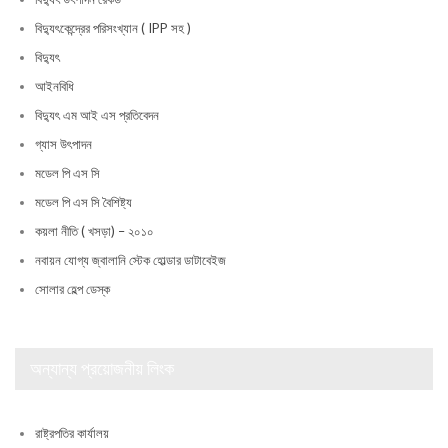
বিদ্যুৎকেন্দ্রের পরিসংখ্যান ( IPP সহ )
বিদ্যুৎ
আইনবিধি
বিদ্যুৎ এম আই এস প্রতিবেদন
গ্যাস উৎপাদন
মডেল পি এস সি
মডেল পি এস সি বৈশিষ্ট্য
কয়লা নীতি ( খসড়া) – ২০১০
নবায়ন যোগ্য জ্বালানি স্টেক হোল্ডার ডাটাবেইজ
সোলার হেল্প ডেস্ক
অন্যান্য প্রয়োজনীয় লিংক
রাষ্ট্রপতির কার্যালয়