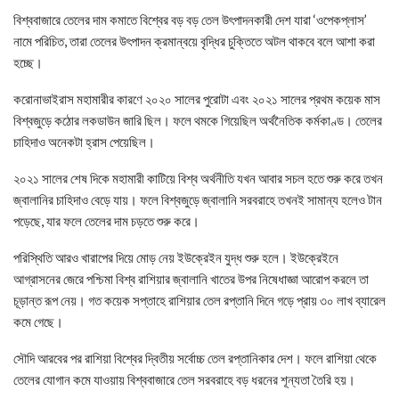
বিশ্ববাজারে তেলের দাম কমাতে বিশ্বের বড় বড় তেল উৎপাদনকারী দেশ যারা ‘ওপেকপ্লাস’
নামে পরিচিত, তারা তেলের উৎপাদন ক্রমান্বয়ে বৃদ্ধির চুক্তিতে অটল থাকবে বলে আশা করা
হচ্ছে।
করোনাভাইরাস মহামারীর কারণে ২০২০ সালের পুরোটা এবং ২০২১ সালের প্রথম কয়েক মাস
বিশ্বজুড়ে কঠোর লকডাউন জারি ছিল। ফলে থমকে গিয়েছিল অর্থনৈতিক কর্মকাণ্ড। তেলের
চাহিদাও অনেকটা হ্রাস পেয়েছিল।
২০২১ সালের শেষ দিকে মহামারী কাটিয়ে বিশ্ব অর্থনীতি যখন আবার সচল হতে শুরু করে তখন
জ্বালানির চাহিদাও বেড়ে যায়। ফলে বিশ্বজুড়ে জ্বালানি সরবরাহে তখনই সামান্য হলেও টান
পড়েছে, যার ফলে তেলের দাম চড়তে শুরু করে।
পরিস্থিতি আরও খারাপের দিয়ে মোড় নেয় ইউক্রেইন যুদ্ধ শুরু হলে। ইউক্রেইনে
আগ্রাসনের জেরে পশ্চিমা বিশ্ব রাশিয়ার জ্বালানি খাতের উপর নিষেধাজ্ঞা আরোপ করলে তা
চূড়ান্ত রূপ নেয়। গত কয়েক সপ্তাহে রাশিয়ার তেল রপ্তানি দিনে গড়ে প্রায় ৩০ লাখ ব্যারেল
কমে গেছে।
সৌদি আরবের পর রাশিয়া বিশ্বের দ্বিতীয় সর্বোচ্চ তেল রপ্তানিকার দেশ। ফলে রাশিয়া থেকে
তেলের যোগান কমে যাওয়ায় বিশ্ববাজারে তেল সরবরাহে বড় ধরনের শূন্যতা তৈরি হয়।