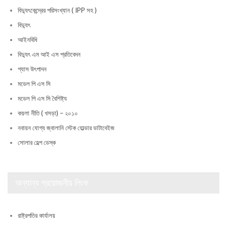
বিদ্যুৎকেন্দ্রের পরিসংখ্যান ( IPP সহ )
বিদ্যুৎ
আইনবিধি
বিদ্যুৎ এম আই এস প্রতিবেদন
গ্যাস উৎপাদন
মডেল পি এস সি
মডেল পি এস সি বৈশিষ্ট্য
কয়লা নীতি ( খসড়া) – ২০১০
নবায়ন যোগ্য জ্বালানি স্টেক হোল্ডার ডাটাবেইজ
সোলার হেল্প ডেস্ক
অন্যান্য প্রয়োজনীয় লিংক
রাষ্ট্রপতির কার্যালয়