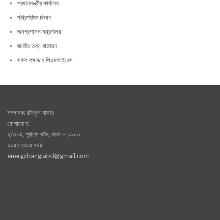
প্রধানমন্ত্রীর কার্যালয়
মন্ত্রিপরিষদ বিভাগ
জনপ্রশাসন মন্ত্রণালয়
জাতীয় তথ্য বাতায়ন
সকল ক্যাডার পিএমআইএস
সম্পাদক: রফিকুল বাসার
যোগাযোগ:
২/৩-এ, পূরানো পল্টন, থাকা – ১০০০
০১৫৫২৩১৫৭৪৫
energybanglabd@gmail.com