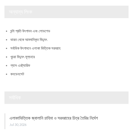
অন্যান্য লিংক
ঘন্টা প্রতি উৎপাদন এবং লোডশেড
ভারত থেকে আমদানিকৃত বিদ্যুৎ
সর্বাধিক উৎপাদনে এলাকা ভিত্তিক সরবরাহ
খুচরা বিদ্যুৎ মূল্যহার
গ্যাস এরট্যারিফ
কনডেনসেট
সর্বাধিক
এলাকাভিত্তিক জ্বালানি চাহিদা ও সরবরাহের চিত্র তৈরির নির্দেশ
Jul 30, 2026