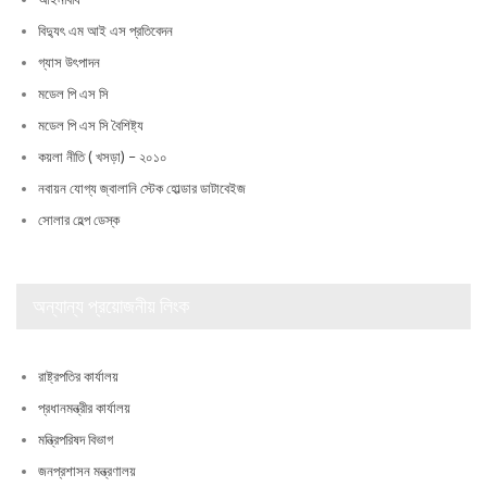
বিদ্যুৎ এম আই এস প্রতিবেদন
গ্যাস উৎপাদন
মডেল পি এস সি
মডেল পি এস সি বৈশিষ্ট্য
কয়লা নীতি ( খসড়া) – ২০১০
নবায়ন যোগ্য জ্বালানি স্টেক হোল্ডার ডাটাবেইজ
সোলার হেল্প ডেস্ক
অন্যান্য প্রয়োজনীয় লিংক
রাষ্ট্রপতির কার্যালয়
প্রধানমন্ত্রীর কার্যালয়
মন্ত্রিপরিষদ বিভাগ
জনপ্রশাসন মন্ত্রণালয়