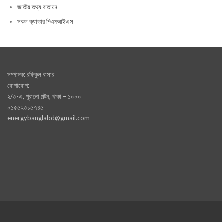
জাতীয় তথ্য বাতায়ন
সকল ক্যাডার পিএমআইএস
সম্পাদক: রফিকুল বাসার
যোগাযোগ:
২/৩-এ, পূরানো পল্টন, থাকা – ১০০০
০১৫৫২৩১৫৭৪৫
energybanglabd@gmail.com