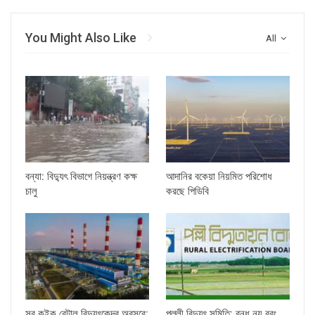
You Might Also Like
All
বন্যা: বিদ্যুৎ বিভাগে নিয়ন্ত্রণ কক্ষ
আদানির বকেয়া নিয়মিত পরিশোধ
চালু
করছে পিডিবি
সব কুইক রেন্টাল বিদ্যুৎকেন্দ্র অবসরে:
পল্লী বিদ্যুৎ সমিতি: বন্ধ নয় বরং