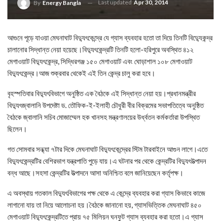
Last updated
Apr 30, 2014
By
Energy Bangla
আগুনে পূড়ে যাওয়া মেঘনাঘাট বিদ্যুৎকেন্দ্রে যে গ্যাস ব্যবহার হতো তা দিয়ে তিনটি বিদ্যুেকন্দ্র
চালানোর সিদ্ধান্ত নেয়া হয়েছে।বিদ্যুৎকেন্দ্রটি তিনটি হলো-হরিপুরে অবস্থিত ৪১২
মেগাওয়াট বিদ্যুৎকেন্দ্র, সিদ্ধিরগঞ্জ ১৫০ মেগাওয়াট এবং ঘোড়াশাল ১০৮ মেগাওয়াট
বিদ্যুৎকেন্দ্র।আজ শুক্রবার থেকেই এই তিন কেন্দ্র চালু করা হবে।
বৃহস্পতিবার বিদ্যুৎবিভাগে অনুষ্ঠিত এক বৈঠকে এই সিদ্ধান্ত নেয়া হয়।প্রধানমন্ত্রীর
বিদ্যুৎজ্বালানি উপদেষ্টা ড. তৌফিক-ই-ইলাহী চৌধুরী বীর বিক্রমের সভাপতিত্বে অনুষ্ঠিত
বৈঠকে জ্বালানি সচিব মোজাম্মেল হক খানসহ মন্ত্রণালয়ের উর্ধ্বতন কর্মকর্তারা উপস্থিত
ছিলেন।
গত সোমবার সন্ধ্যা ৭টার দিকে মেঘনাঘাট বিদ্যুৎকেন্দ্রের স্টিম টারবাইনে আগুন লাগে।এতে
বিদ্যুৎকেন্দ্রটির বেশিরভাগ যন্ত্রপাতি পুড়ে যায়।এ ঘটনার পর থেকে কেন্দ্রটির বিদ্যুৎউত্পাদন
বন্ধ আছে।সহসা কেন্দ্রটির উত্পাদনে আসা অনিশ্চিত বলে জানিয়েছেন কর্তৃপক্ষ।
এ অবস্থায় গতকাল বিদ্যুৎবিভাগের পক্ষ থেকে এ কেন্দ্রে ব্যবহার করা গ্যাস কিভাবে কাজে
লাগানো যায় তা নিয়ে আলোচনা হয়।বৈঠকে জানানো হয়, গ্যাসভিত্তিক মেঘনাঘাট ৪৫০
মেগাওয়াট বিদ্যুৎকেন্দ্রটিতে প্রায় ৭৫ মিলিয়ন ঘনফুট গ্যাস ব্যবহার করা হতো।এ গ্যাস