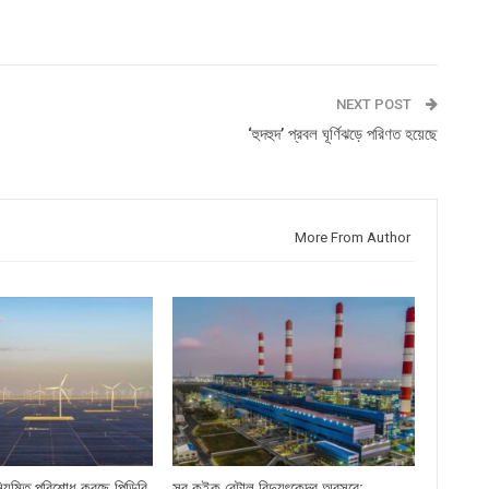
NEXT POST
‘হুদহুদ’ প্রবল ঘূর্ণিঝড়ে পরিণত হয়েছে
More From Author
িয়মিত পরিশোধ করছে পিডিবি
সব কুইক রেন্টাল বিদ্যুৎকেন্দ্র অবসরে: