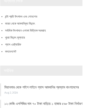
অন্যান্য লিংক
ঘন্টা প্রতি উৎপাদন এবং লোডশেড
ভারত থেকে আমদানিকৃত বিদ্যুৎ
সর্বাধিক উৎপাদনে এলাকা ভিত্তিক সরবরাহ
খুচরা বিদ্যুৎ মূল্যহার
গ্যাস এরট্যারিফ
কনডেনসেট
সর্বাধিক
মিয়ানমার থেকে পাইপ লাইনে গ্যাস আমদানির প্রস্তাব বাংলাদেশের
Aug 2, 2026
১২ কেজি এলপিজির দাম ৭০ টাকা বাড়িয়ে ১ হাজার ৫৯৮ টাকা নির্ধারণ