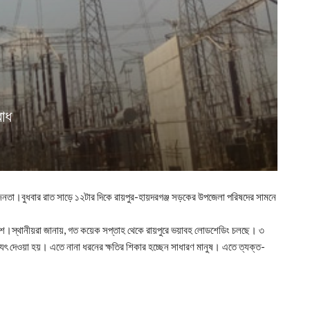
োধ
্ধ জনতা।বুধবার রাত সাড়ে ১২টার দিকে রায়পুর-হায়দরগঞ্জ সড়কের উপজেলা পরিষদের সামনে
লিশ।স্থানীয়রা জানায়, গত কয়েক সপ্তাহ থেকে রায়পুরে ভয়াবহ লোডশেডিং চলছে। ৩
যুৎ দেওয়া হয়। এতে নানা ধরনের ক্ষতির শিকার হচ্ছেন সাধারণ মানুষ। এতে ত্যক্ত-