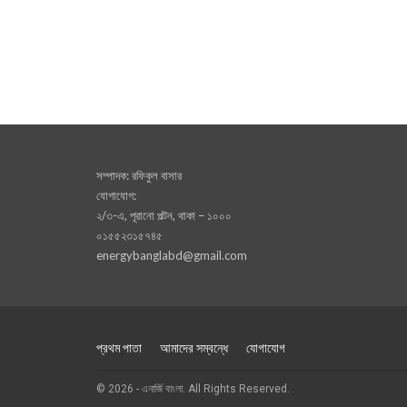
সম্পাদক: রফিকুল বাসার
যোগাযোগ:
২/৩-এ, পূরানো পল্টন, থাকা – ১০০০
০১৫৫২৩১৫৭৪৫
energybanglabd@gmail.com
প্রথম পাতা
আমাদের সম্বন্ধে
যোগাযোগ
© 2026 - এনার্জি বাংলা. All Rights Reserved.