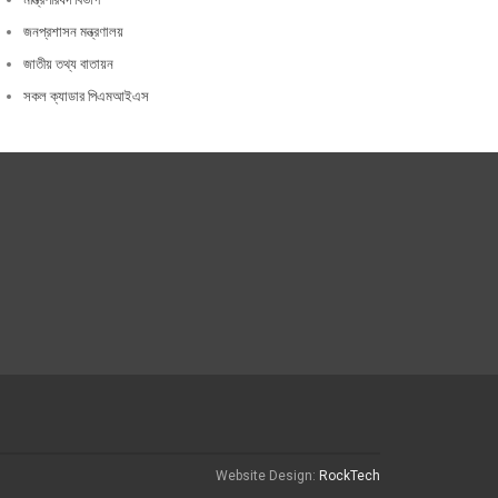
জনপ্রশাসন মন্ত্রণালয়
জাতীয় তথ্য বাতায়ন
সকল ক্যাডার পিএমআইএস
Website Design:
RockTech