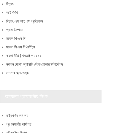
বিদ্যুৎ
আইনবিধি
বিদ্যুৎ এম আই এস প্রতিবেদন
গ্যাস উৎপাদন
মডেল পি এস সি
মডেল পি এস সি বৈশিষ্ট্য
কয়লা নীতি ( খসড়া) – ২০১০
নবায়ন যোগ্য জ্বালানি স্টেক হোল্ডার ডাটাবেইজ
সোলার হেল্প ডেস্ক
অন্যান্য প্রয়োজনীয় লিংক
রাষ্ট্রপতির কার্যালয়
প্রধানমন্ত্রীর কার্যালয়
মন্ত্রিপরিষদ বিভাগ