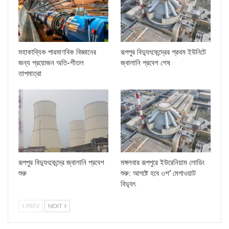
মহাকাব্যিক পারমাণবিক বিজ্ঞানের
রূপপুর বিদ্যুৎকেন্দ্রের প্রথম ইউনিটে
জন্য প্রয়োজন অতি-শীতল
জ্বালানি প্রবেশ শেষ
তাপমাত্রা
রূপপুর বিদ্যুৎকেন্দ্রে জ্বালানি প্রবেশ
মঙ্গলবার রূপপুরে ইউরেনিয়াম লোডিং
শুরু
শুরু: আগষ্টে হবে ৩শ’ মেগাওয়াট
বিদ্যুৎ
PREV
NEXT