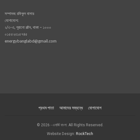
সম্পাদক: রফিকুল বাসার
যোগাযোগ:
২/৩-এ, পূরানো পল্টন, থাকা – ১০০০
০১৫৫২৩১৫৭৪৫
energybanglabd@gmail.com
প্রথম পাতা
আমাদের সম্বন্ধে
যোগাযোগ
© 2026 - এনার্জি বাংলা. All Rights Reserved.
Website Design:
RockTech