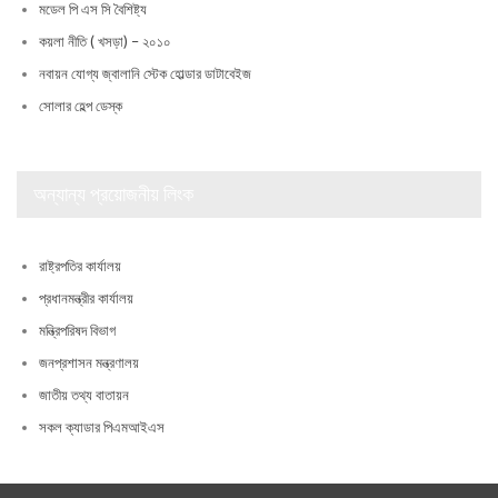
মডেল পি এস সি বৈশিষ্ট্য
কয়লা নীতি ( খসড়া) – ২০১০
নবায়ন যোগ্য জ্বালানি স্টেক হোল্ডার ডাটাবেইজ
সোলার হেল্প ডেস্ক
অন্যান্য প্রয়োজনীয় লিংক
রাষ্ট্রপতির কার্যালয়
প্রধানমন্ত্রীর কার্যালয়
মন্ত্রিপরিষদ বিভাগ
জনপ্রশাসন মন্ত্রণালয়
জাতীয় তথ্য বাতায়ন
সকল ক্যাডার পিএমআইএস