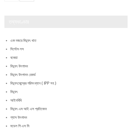
তথ্যভাণ্ডার
এক নজরে বিদ্যুৎ খাত
সিস্টেম লস
বকেয়া
বিদ্যুৎ উৎপাদন
বিদ্যুৎ উৎপাদন রেকর্ড
বিদ্যুৎকেন্দ্রের পরিসংখ্যান ( IPP সহ )
বিদ্যুৎ
আইনবিধি
বিদ্যুৎ এম আই এস প্রতিবেদন
গ্যাস উৎপাদন
মডেল পি এস সি