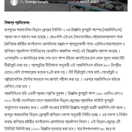
Last updated
Jul 27, 2021
By
Energy Bangla
নিজস্ব প্রতিবেদক:
রূপপুরের পারমানবিক বিদ্যুৎ কেন্দ্রর ইউনিট-২ এর রিয়াক্টর কুল্যান্ট পাম্পের (আরসিপিএস)
প্রথম অংশ স্থাপন করা হয়েছে। জেএসসি এইএম টেকনোলজির পেট্রযাভদস্কমাস শাখা
(রাশিয়ার রাষ্ট্রীয় কর্পোরেশন রোসাটমের যন্ত্রাংশ প্রস্তুতকারী শাখা-এটোমএনারগোম্যাস ও
রাশিয়ান প্রকৌশল ইউনিয়নের কেরেলিন আঞ্চলিক শাখা) এই রিয়্যাক্টর স্থাপন করেছে।
এসেম্বলিং ও ঝালাইয়ের কাজ শেষ হলে পাম্প বডিকে ঝালাইয়ের চাপ থেকে মুক্ত করার হিট
ট্রিটমেন্ট দেয়া হয়। প্রস্তুতির নীতিমালা অনুযায়ী এই আরসিপিএস বডিকে ৬০০ ডিগ্রীর
চেয়েও বেশি তাপমাত্রায় কয়েক ঘণ্টা রাখা হয়। হিট ট্রিটমেন্ট শেষে ডাই-পেনেট্রেন্ট ও
আল্ট্রাসোনিক টেস্টের মাধ্যমে সব ঝালাই পরীক্ষা করা হয় । এরপরে আরসিপিএস বডিকে
মেশিনে নেয়া হবে ।
আরসিপিএস বডি একটি প্রথম শ্রেণির সুরক্ষা। রিয়াক্টর কুল্যান্ট পাম্প ১৬০ এমপিএ চাপ ও
৩০০ ডিগ্রী সেলসিয়াস তাপে পারমানবিক বিদ্যুৎ কেন্দ্রের প্রাথমিক সার্কিটে কুল্যান্ট
সার্কুলেশন সরবরাহ করে। একটি পাওয়ার ইউনিট রিয়াক্টর প্লান্টে চারটি আরসিপি সেট থাকে।
রূপপুর পারমানবিক বিদ্যুৎ কেন্দ্রটি রাশিয়ান নকশা অনুযায়ী নির্মিত হচ্ছে। এর নকশা ও নির্মান
করছে রাশিয়ার রাষ্ট্রীয় কর্পোরেশন রোসাটমের প্রকৌশল বিভাগ। এই বিদ্যুৎ কেন্দ্রে ২টি
ইউনিটে ভিভিইআর ১২০০ রিয়াক্টর ব্যবহার করা হবে। যার উৎপাদনকাল ৬০ বছর যা