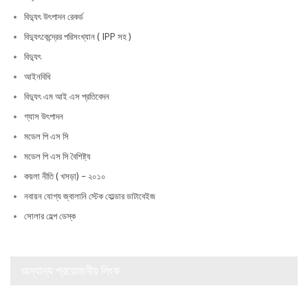
বিদ্যুৎ উৎপাদন রেকর্ড
বিদ্যুৎকেন্দ্রের পরিসংখ্যান ( IPP সহ )
বিদ্যুৎ
আইনবিধি
বিদ্যুৎ এম আই এস প্রতিবেদন
গ্যাস উৎপাদন
মডেল পি এস সি
মডেল পি এস সি বৈশিষ্ট্য
কয়লা নীতি ( খসড়া) – ২০১০
নবায়ন যোগ্য জ্বালানি স্টেক হোল্ডার ডাটাবেইজ
সোলার হেল্প ডেস্ক
অন্যান্য প্রয়োজনীয় লিংক