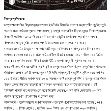
Last updated
Aug 13, 2021
By
Energy Bangla
নিজস্ব প্রতিবেদক:
রূপপুর পারমাণবিক বিদ্যুৎকেন্দ্রের প্রথম ইউনিটের রিয়্যাক্টর ভবনের অভ্যন্তরীণ কন্টেইনমেন্ট
ডোমের ধাতব কাঠামো স্থাপন শেষ হয়েছে। রূপপুর পারমানবিক বিদ্যুৎ কেন্দ্র নির্মান প্রকল্পের
ঠিকাদারী প্রতিষ্ঠান এসএসই জেএসসি রোসাটম রাষ্ট্রীয় কর্পোরেশন প্রকৌশল শাখার
বিশেষজ্ঞরা আভ্যন্তরীন ডোমের শেষ টায়ার তোলা এবং স্থাপন শেষ করে।
১ হাজার ৩৫০টন উত্তোলন ক্ষমতার ভারী ক্রেনের লিভারের সাহায্যে ২৩০ টনের ধাতব
কাঠামোকে তোলা করা হয়। ধাতব কাঠামোটিকে রিয়াক্টর ভবনের +৫১ দশমিক ৭০০ মিটার
থেকে +৬০ দশমিক ৫০০ মিটার উচ্চতায় উঠিয়ে নকশা অনুযায়ী স্থাপন করা হয় ।
এসএসই জেএসসি এর ভাইস প্রেসিডেন্ট ও রূপপুর পারমানবিক বিদ্যুৎ কেন্দ্র নির্মান প্রকল্পের
পরিচালক এলেক্সি ডেইরী বলেন, প্রথম ইউনিটের আভ্যন্তরীন কন্টেইনমেন্টকে +৬০ দশমিক
৫০০ উচ্চতায় উঠিয়ে স্থাপন করা ২০২১ সালের একটি গুরুত্বপূর্ণ ঘটনা। রূপপুর পারমানবিক
বিদ্যুৎ কেন্দ্র নির্মানের আরেকটি মাইলফলক সফলতার সাথে অতিক্রমিত হলো। এই
ইউনিটের পরবর্তী ধাপের কাজগুলো হলো রিয়াক্টর ভেসেল, একটি স্টীম জেনারেটর ও একটি
প্রধান সার্কুলেশন পাইপলাইন সংযোজন করা।
আভ্যন্তরীণ কন্টেইনমেন্টের স্থাপনার কাজে একে দুটি ধাপে উত্তোলন করা হয়েছে ; +৪৪
দশমিক ১০০ মিটার থেকে ৫১ দশমিক ৭০০ মিটার এবং সেখান থেকে +৬০ দশমিক ৫০০