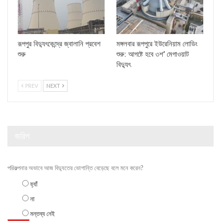
রূপপুর বিদ্যুৎকেন্দ্রে জ্বালানি প্রবেশ
মঙ্গলবার রূপপুরে ইউরেনিয়াম লোডিং
শুরু
শুরু: আগষ্টে হবে ৩শ’ মেগাওয়াট
বিদ্যুৎ
PREV
NEXT
জরিপ
পরিকল্পনার অভাবে আজ বিদ্যুতের ভোগান্তি বেড়েছে বলে মনে করেন?
হ্যাঁ
না
মন্তব্য নেই