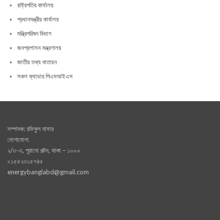
রাষ্ট্রপতির কার্যালয়
প্রধানমন্ত্রীর কার্যালয়
মন্ত্রিপরিষদ বিভাগ
জনপ্রশাসন মন্ত্রণালয়
জাতীয় তথ্য বাতায়ন
সকল ক্যাডার পিএমআইএস
সম্পাদক: রফিকুল বাসার
যোগাযোগ:
২/৩-এ, পূরানো পল্টন, থাকা – ১০০০
০১৫৫২৩১৫৭৪৫
energybanglabd@gmail.com