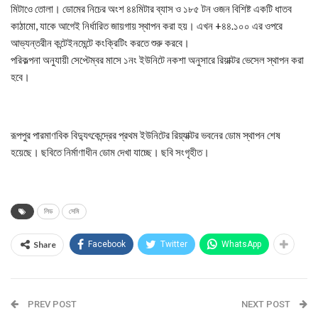
মিটাওে তোলা। ডোমের নিচের অংশ ৪৪মিটার ব্যাস ও ১৮৫ টন ওজন বিশিষ্ট একটি ধাতব
কাঠামো, যাকে আগেই নির্ধারিত জায়গায় স্থাপন করা হয়। এখন +৪৪.১০০ এর ওপরে
আভ্যন্তরীন কন্টেইনমেন্টে কংক্রিটিং করতে শুরু করবে।
পরিকল্পনা অনুযায়ী সেপ্টেম্বর মাসে ১নং ইউনিটে নকশা অনুসারে রিয়াক্টর ভেসেল স্থাপন করা
হবে।
রূপপুর পারমাণবিক বিদ্যুৎকেন্দ্রের প্রথম ইউনিটের রিয়্যাক্টর ভবনের ডোম স্থাপন শেষ
হয়েছে। ছবিতে নির্মাণাধীন ডোম দেখা যাচ্ছে। ছবি সংগৃহীত।
লিড
সেমি
Share
Facebook
Twitter
WhatsApp
PREV POST
NEXT POST