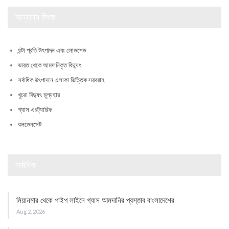
অন্যান্য লিংক
ঘন্টা প্রতি উৎপাদন এবং লোডশেড
ভারত থেকে আমদানিকৃত বিদ্যুৎ
সর্বাধিক উৎপাদনে এলাকা ভিত্তিক সরবরাহ
খুচরা বিদ্যুৎ মূল্যহার
গ্যাস এরট্যারিফ
কনডেনসেট
সর্বাধিক
মিয়ানমার থেকে পাইপ লাইনে গ্যাস আমদানির প্রস্তাব বাংলাদেশের
Aug 2, 2026