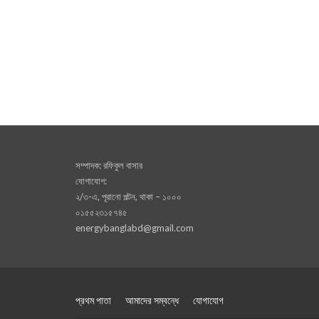
সম্পাদক: রফিকুল বাসার
যোগাযোগ:
২/৩-এ, পূরানো পল্টন, থাকা – ১০০০
০১৫৫২৩১৫৭৪৫
energybanglabd@gmail.com
প্রথম পাতা
আমাদের সম্বন্ধে
যোগাযোগ