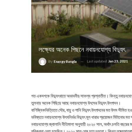
লক্ষ্যের অনেক পিছনে নবায়নযোগ্য বিদ্যুৎ
Last updated
Jan 23, 2021
By
Energy Bangla
গত একদশকে বিদ্যুৎখাতে অভাবনীয় সাফল্য প্রশ্নাতীত। কিন্তু নবায়নযোগ্য
তুলনায় অনেক পিছিয়ে আছে নবায়নযোগ্য উৎসের বিদ্যুৎ উৎপাদন।
বাণিজ্যিকভিত্তিতে সৌর, বায়ু ও পানি বিদ্যুৎ উৎপাদনের মত উৎস সীমিত হওয়
ভবিষ্যতে নবায়নযোগ্য উৎসনির্ভর বিদ্যুৎ মূল ধারার প্রয়োজন মিটানোর মত
নবায়নযোগ্য জ্বালানি নীতিমালা অনুযায়ী ২০২০ সাল, অর্থাৎ চলতি বছরের 
পরিকল্পনা নেয়া হয়েছিল। ২০২০ সাল শেষ হতে চললো। কিন্তু লক্ষ্যমাত্র