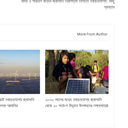
খাদ্য ও পরিবেশ বান্ধব জ্বালানি নিরাপত্তা নিশ্চিতে নবায়নযোগ্য: কিছু
প্রস্তাব
More From Author
়াট নবায়নযোগ্য জ্বালানি
২০৩০ সালের মধ্যে নবায়নযোগ্য জ্বালানি
ফলক আদানির
থেকে ২০ শতাংশ বিদ্যুত উৎপাদনের লক্ষ্যমাত্রা