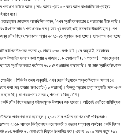
-তিন শতাংশে আটকে আছে। তাও আবার প্রায় ৫৫ বছর আগে রাঙামাটির কাপ্তাইয়ে
 হিসাবে ধরে।
) চেয়ারম্যান মোহাম্মদ আলাউদ্দিন বলেন, ‘এখন স্থাপিত ক্ষমতার ৪ শতাংশের নীচে আছি।
বিদ্যুৎ উৎপাদন তার ৪ শতাংশেরও কম। তবে খুব দ্রুতই এই অবস্থার উন্নতি হবে। বেশ
জন্য সৌর বিদ্যুৎ অ্যাকশন প্লান ২০২১-৪১ প্রণয়ন করা হচ্ছে। হালনাগাদ করা হচ্ছে
র মোট স্থাপিত উৎপাদন ক্ষমতা ২১ হাজার ৮৭৫ মেগাওয়াট। সে অনুযায়ী, সরকারের
িদ্যুৎ উৎপাদিত হওয়ার কথা প্রায় ২ হাজার ১৮৮ মেগাওয়াট (১০ শতাংশ)। আর স্রেডার
্যুতের স্থাপিত ক্ষমতা বর্তমানে ৭০০ মেগাওয়াটের কাছাকাছি। যা মোট স্থাপিত উৎপাদন
ও শোচনীয়। পিডিবির তথ্য অনুযায়ী, এখন দেশে বিদ্যুতের প্রকৃত উৎপাদন ক্ষমতা ১৫
ওয়ার কথা দেড় হাজার মেগাওয়াট (১০ শতাংশ)। কিন্তু স্রেডার তথ্য অনুযায়ি দেশে এখন
 কাছাকাছি। যা পরিকল্পনার মাত্র ২ শতাংশের কিছু বেশি।
টি সৌর বিদ্যুৎকেন্দ্রে পরীক্ষামূলক উৎপাদন শুরু হয়েছে। অচিরেই সেটিতে বাণিজ্যিক
ত্তিক পরিকল্পনা করা হয়েছিল। ২০২১ সাল পর্যন্ত ব্যাপ্ত সেই পরিকল্পনাও
কল্পনায় ২০১৮ সালকে ভিত্তি বছর ধরে পরবর্তী ৩ বছরের সম্ভাব্য অর্জনের একটি হিসাব
মোট ৫৮৪ দশমিক ৭২ মেগাওয়াট বিদ্যুৎ উৎপাদিত হত। এরপর ২০১৯ সালে নতুন ৪৩২