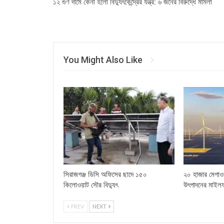
১২ গুণ দামে কেনা হলো বিদ্যুৎকেন্দ্রের যন্ত্র: ৬ জনের বিরুদ্ধে মামলা
You Might Also Like
সিরাজগঞ্জ ডিসি অফিসের ছাদে ১৫০
২০ হাজার মেগাওয
কিলোওয়াট সৌর বিদ্যুৎ
উৎপাদনের মাইল
PREV
NEXT