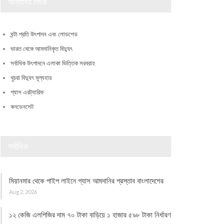
অন্যান্য লিংক
ঘন্টা প্রতি উৎপাদন এবং লোডশেড
ভারত থেকে আমদানিকৃত বিদ্যুৎ
সর্বাধিক উৎপাদনে এলাকা ভিত্তিক সরবরাহ
খুচরা বিদ্যুৎ মূল্যহার
গ্যাস এরট্যারিফ
কনডেনসেট
সর্বাধিক
মিয়ানমার থেকে পাইপ লাইনে গ্যাস আমদানির প্রস্তাব বাংলাদেশের
Aug 2, 2026
১২ কেজি এলপিজির দাম ৭০ টাকা বাড়িয়ে ১ হাজার ৫৯৮ টাকা নির্ধারণ