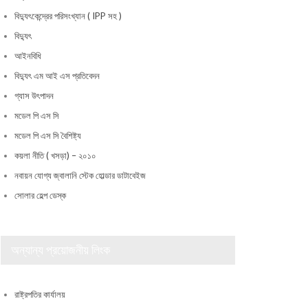
বিদ্যুৎকেন্দ্রের পরিসংখ্যান ( IPP সহ )
বিদ্যুৎ
আইনবিধি
বিদ্যুৎ এম আই এস প্রতিবেদন
গ্যাস উৎপাদন
মডেল পি এস সি
মডেল পি এস সি বৈশিষ্ট্য
কয়লা নীতি ( খসড়া) – ২০১০
নবায়ন যোগ্য জ্বালানি স্টেক হোল্ডার ডাটাবেইজ
সোলার হেল্প ডেস্ক
অন্যান্য প্রয়োজনীয় লিংক
রাষ্ট্রপতির কার্যালয়