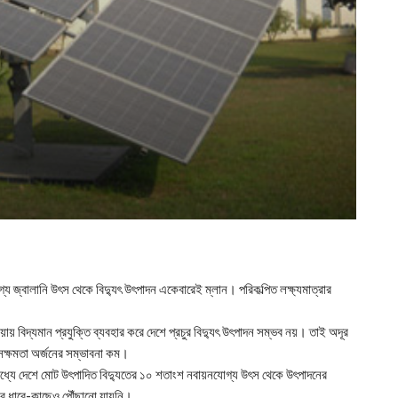
 জ্বালানি উৎস থেকে বিদ্যুৎ উৎপাদন একেবারেই ম্লান। পরিকল্পিত লক্ষ্যমাত্রার
ায় বিদ্যমান প্রযুক্তি ব্যবহার করে দেশে প্রচুর বিদ্যুৎ উৎপাদন সম্ভব নয়। তাই অদূর
 সক্ষমতা অর্জনের সম্ভাবনা কম।
মধ্যে দেশে মোট উৎপাদিত বিদ্যুতের ১০ শতাংশ নবায়নযোগ্য উৎস থেকে উৎপাদনের
ার ধারে-কাছেও পৌঁছানো যায়নি।