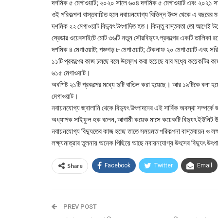
দশমিক ৫ মেগাওয়াট; ২০২০ সালে ৬০৪ দশমিক ৫ মেগাওয়াট এবং ২০২১ সালে 
ওই পরিকল্পনা বাস্তবায়িত হলে নবায়নযোগ্য বিভিন্ন উৎস থেকে এ বছরের 
দশমিক ২২ মেগাওয়াট বিদ্যুৎ উৎপাদিত হত। কিন্তু বাস্তবতা তো আগেই উ
স্রেডার ওয়েবসাইটে মোট ৩৬টি নতুন সৌরবিদ্যুৎ প্রকল্পের একটি তালিকা 
দশমিক ৪ মেগাওয়াট; পঞ্চগড় ৮ মেগাওয়াট; টেকনাফ ২০ মেগাওয়াট এবং সর
১১টি প্রকল্পের কাজ চলছে বলে উল্লেখ করা হয়েছে যার মধ্যে কয়েকটির কাজ 
৬১৫ মেগাওয়াট।
অবশিষ্ট ২১টি প্রকল্পের মধ্যে দুটি বাতিল করা হয়েছে। আর ১৯টিকে বলা হ
মেগাওয়াট।
নবায়নযোগ্য জ্বালানি থেকে বিদ্যুৎ উৎপাদনের এই সার্বিক অবস্থা সম্পর্কে 
অধ্যাপক সাইফুল হক বলেন, আগামী কয়েক মাসে কয়েকটি বিদ্যুৎ ইউনিট 
নবায়নযোগ্য বিদ্যুতের কাজ হচ্ছে তাতে সময়মত পরিকল্পনা বাস্তবায়ন ও ল
লক্ষ্যমাত্রার তুলনায় অনেক পিছিয়ে আছে নবায়নযোগ্য উৎসের বিদ্যুৎ উৎপা
Share
Facebook
Twitter
Email
PREV POST