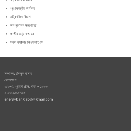
প্রধানমন্ত্রীর কার্যালয়
মন্ত্রিপরিষদ বিভাগ
জনপ্রশাসন মন্ত্রণালয়
জাতীয় তথ্য বাতায়ন
সকল ক্যাডার পিএমআইএস
সম্পাদক: রফিকুল বাসার
যোগাযোগ:
২/৩-এ, পূরানো পল্টন, থাকা – ১০০০
০১৫৫২৩১৫৭৪৫
energybanglabd@gmail.com