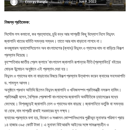
Last updated
Jun 9, 2022
By
Energy Bangla
নিজস্ব প্রতিবেদক:
সিস্টেম লস কমানো, কর প্রত্যাহার, চুরি বন্ধ আর সাশ্রয়ী কিছু উদ্যোগ নিলে বিদ্যুৎ
জ্বালানি খাতের ঘাটতি সমন্বয় সম্ভব। তাতে আর দাম বাড়ানো লাগবে না।
কনজুমারস অ্যাসোসিয়েশন অব বাংলাদেশের (ক্যাব) বিদ্যুৎ ও গ্যাসের দাম না বাড়িয়ে বিকল্প
প্রস্তাব দিয়েছে।
বৃহস্পতিবার জাতীয় প্রেস ক্লাবে ‘বাংলাদেশ জ্বালানি রূপান্তর নীতি (প্রস্তাবিত)’ বইয়ের
মোড়ক উন্মোচন অনুষ্ঠানে এই প্রস্তাব দেয়া হয়।
বিদ্যুৎ ও গ্যাসের দাম না বাড়ানোর বিষয়ে বিকল্প প্রস্তাব উত্থাপন করেন ক্যাবের সহসভাপতি
ড. শামসুল আলম।
অনুষ্ঠানে প্রধান অতিথি ছিলেন বিদ্যুৎ জ্বালানি ও খনিজসম্পদ প্রতিমন্ত্রী নসরুল হামিদ।
প্রতিমন্ত্রী বলেন, বৈশ্বিক প্রেক্ষাপট বাংলাদেশের জ্বালানি অর্থনীতিকে চ্যালেঞ্জের মধ্যে
ফেলেছে। বিশ্বজুড়েই জ্বালানি তেল ও গ্যাসের দাম বাড়ছে। জ্বালানিতে ভর্তুকি বা সমন্বয়
যা হোক, দাম সাশ্রয়ী রাখাই সরকারের মূল লক্ষ্য।
ক্যাবের প্রস্তাবে বলা হয়, বিতরণ ও সঞ্চালন কোম্পানিগুলোর পুঞ্জীভূত মুনাফার পরিমাণ প্রায়
১৪ হাজার ৩৯৫ কোটি টাকা। এ মুনাফা বিইআরসি আইনের সঙ্গে সামঞ্জস্যহীন ও