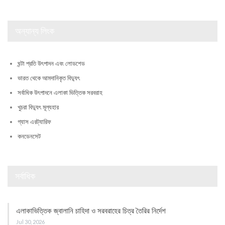
অন্যান্য লিংক
ঘন্টা প্রতি উৎপাদন এবং লোডশেড
ভারত থেকে আমদানিকৃত বিদ্যুৎ
সর্বাধিক উৎপাদনে এলাকা ভিত্তিক সরবরাহ
খুচরা বিদ্যুৎ মূল্যহার
গ্যাস এরট্যারিফ
কনডেনসেট
সর্বাধিক
এলাকাভিত্তিক জ্বালানি চাহিদা ও সরবরাহের চিত্র তৈরির নির্দেশ
Jul 30, 2026