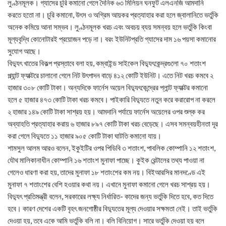
লুণ্ঠনমূলক। গ্যাসের চুরি কমানো গেলে দৈনিক ৬৩ মিলিয়ন ঘনফুট এলএনজি আমদানি
করতে হতো না। চুরি কমানো, উৎস ও অগ্রিম আয়কর প্রত্যাহার করা হলে জ্বালানিতে ভর্তুকি
অনেক কমিয়ে আনা সম্ভব। লুণ্ঠনমূলক খরচ এবং অবচয় ব্যয় সমন্বয় হলে ভর্তুকি কিংবা
মূল্যবৃদ্ধি কোনোটারই প্রয়োজন পড়ে না। বরং ইউনিটপ্রতি গ্যাসের দাম ১৬ পয়সা কমানোর
সুযোগ আছে।
বিদ্যুৎ খাতের বিকল্প প্রস্তাবে বলা হয়, কম্বাইন্ড সাইকেল বিদ্যুৎকেন্দ্রগুলো ৭০ শতাংশ
প্ল্যান্ট ফ্যাক্টরে চালানো গেলে নিট উৎপাদন বাড়ে ৪১২ কোটি ইউনিট। এতে নিট খরচ কমবে ২
হাজার ৩০৮ কোটি টাকা। অন্যদিকে ফার্নেস অয়েল বিদ্যুৎকেন্দ্রের প্লান্ট ফ্যাক্টর কমানো
হলে ৫ হাজার ৪৭৩ কোটি টাকা খরচ কমবে। পাইকারি বিদ্যুতে নতুন করে করারোপ না করলে
২ হাজার ১৪৯ কোটি টাকা সাশ্রয় হয়। আমদানি পর্যায়ে ফার্নেস অয়েলের ওপর শুল্ক কর
অব্যাহতি প্রত্যাহার করায় ৬ হাজার ৮৯৭ কোটি টাকা খরচ বেড়েছে। এসব সমন্বয়হীনতা দূর
করা গেলে বিদ্যুতে ১১ হাজার ৯০৫ কোটি টাকা ঘাটতি কমানো যায়।
শামসুল আলম আরও বলেন, ইকুইটির ওপর পিডিবি ৩ শতাংশ, পাবলিক কোম্পানি ১২ শতাংশ,
যৌথ মালিকানাধীন কোম্পানি ১৬ শতাংশ মুনাফা পাচ্ছে। কুইক রেন্টালের তথ্য পাওয়া না
গেলেও ধারণা করা হয়, তাদের মুনাফা ১৮ শতাংশের কম নয়। বিইআরসির মানদণ্ডে এই
মুনাফা ৭ শতাংশের বেশি হওয়ার কথা নয়। এখানে মুনাফা কমানো গেলে খরচ সাশ্রয় হয়।
বিদ্যুৎ প্রতিমন্ত্রী বলেন, সরকারের লক্ষ্য নির্ধারিত- কাদের জন্য ভর্তুকি দিতে হবে, কত দিতে
হবে। কারণ দেশের একটি বৃহৎ জনগোষ্ঠীর বিদ্যুতের মূল্য দেওয়ার সক্ষমতা নেই। তাই ভর্তুকি
দেওয়া হয়, তবে একে আমি ভর্তুকি বলি না। বলি বিনিয়োগ। সারে ভর্তুকি দেওয়া হয় বলে