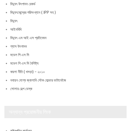
বিদ্যুৎ উৎপাদন রেকর্ড
বিদ্যুৎকেন্দ্রের পরিসংখ্যান ( IPP সহ )
বিদ্যুৎ
আইনবিধি
বিদ্যুৎ এম আই এস প্রতিবেদন
গ্যাস উৎপাদন
মডেল পি এস সি
মডেল পি এস সি বৈশিষ্ট্য
কয়লা নীতি ( খসড়া) – ২০১০
নবায়ন যোগ্য জ্বালানি স্টেক হোল্ডার ডাটাবেইজ
সোলার হেল্প ডেস্ক
অন্যান্য প্রয়োজনীয় লিংক
রাষ্ট্রপতির কার্যালয়