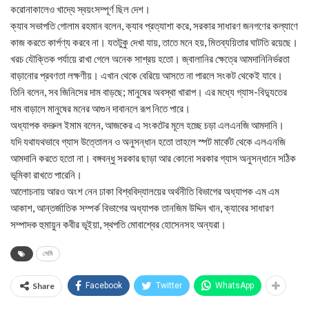
করোনাকালেও খাদ্যে স্বয়ংসম্পূর্ণ ছিল দেশ।
ক্যাব সভাপতি গোলাম রহমান বলেন, ক্যাব প্রত্যাশা করে, সরকার সাধারণ জনগণের কল্যাণে
কাজ করতে কার্পণ্য করবে না। যতটুকু দেখা যায়, তাতে মনে হয়, মিতব্যয়িতার ঘাটতি রয়েছে।
খরচ যৌক্তিক পর্যায়ে রাখা গেলে অনেক সাশ্রয় হতো। জ্বালানির ক্ষেত্রে আমদানিনির্ভরতা
বাড়ানোর প্রবণতা লক্ষণীয়। এখান থেকে বেরিয়ে আসতে না পারলে সংকট থেকেই যাবে।
তিনি বলেন, সব জিনিসের দাম বাড়ছে; মানুষের অবস্থা খারাপ। এর মধ্যে গ্যাস-বিদ্যুতের
দাম বাড়ালে মানুষের মনের আগুন দাবানলে রূপ নিতে পারে।
অধ্যাপক বদরুল ইমাম বলেন, আজকের এ সংকটের মূলে হচ্ছে চড়া এলএনজি আমদানি।
যদি যথাযথভাবে গ্যাস উত্তোলন ও অনুসন্ধান হতো তাহলে স্পট মার্কেট থেকে এলএনজি
আমদানি করতে হতো না। বঙ্গবন্ধু সরকার ছাড়া আর কোনো সরকার গ্যাস অনুসন্ধানে সঠিক
ভূমিকা রাখতে পারেনি।
আলোচনায় আরও অংশ নেন ঢাকা বিশ্ববিদ্যালয়ের অর্থনীতি বিভাগের অধ্যাপক এম এম
আকাশ, আন্তর্জাতিক সম্পর্ক বিভাগের অধ্যাপক তানজিম উদ্দিন খান, ক্যাবের সাধারণ
সম্পাদক হুমায়ুন কবীর ভূইয়া, স্থপতি মোবাশ্বের হোসেনসহ অন্যরা।
সেমি
Share
Facebook
Twitter
WhatsApp