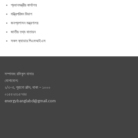
প্রধানমন্ত্রীর কার্যালয়
মন্ত্রিপরিষদ বিভাগ
জনপ্রশাসন মন্ত্রণালয়
জাতীয় তথ্য বাতায়ন
সকল ক্যাডার পিএমআইএস
সম্পাদক: রফিকুল বাসার
যোগাযোগ:
২/৩-এ, পূরানো পল্টন, থাকা – ১০০০
০১৫৫২৩১৫৭৪৫
energybanglabd@gmail.com