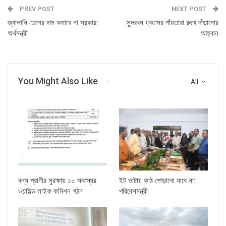
PREV POST
NEXT POST
জ্বালানি তেলের দাম কমাবে না সরকার:
সুন্দরবন ধ্বংসের পাঁয়তারা রুখে দাঁড়ানোর
অর্থমন্ত্রী
আহ্বান
You Might Also Like
All
বন্য প্রাণীর সুরক্ষায় ১০ সদস্যের
ইট ভাটায় কাঠ পোড়ানো যাবে না:
ওয়াইল্ড লাইফ কমিশন গঠন
পরিবেশমন্ত্রী