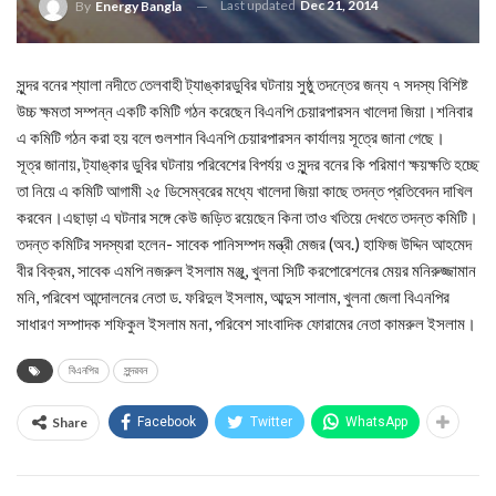
Last updated
Dec 21, 2014
By
Energy Bangla
সুন্দর বনের শ্যালা নদীতে তেলবাহী ট্যাঙ্কারডুবির ঘটনায় সুষ্ঠু তদন্তের জন্য ৭ সদস্য বিশিষ্ট
উচ্চ ক্ষমতা সম্পন্ন একটি কমিটি গঠন করেছেন বিএনপি চেয়ারপারসন খালেদা জিয়া।শনিব‍ার
এ কমিটি গঠন করা হয় বলে গুলশান বিএনপি চেয়ারপারসন কার্যালয় সূত্রে জানা গেছে।
সূত্র জানায়, ট্যাঙ্কার ডুবির ঘটনায় পরিবেশের বিপর্যয় ও সুন্দর বনের কি পরিমাণ ক্ষয়ক্ষতি হচ্ছে
তা নিয়ে এ কমিটি আগামী ২৫ ডিসেম্বরের মধ্যে খালেদা জিয়া কাছে তদন্ত প্রতিবেদন দাখিল
করবেন।এছাড়া এ ঘটনার সঙ্গে কেউ জড়িত রয়েছেন কিনা তাও খতিয়ে দেখতে তদন্ত কমিটি।
তদন্ত কমিটির সদস্যরা হলেন- সাবেক পানিসম্পদ মন্ত্রী মেজর (অব.) হাফিজ উদ্দিন আহমেদ
বীর বিক্রম, সাবেক এমপি নজরুল ইসলাম মঞ্জু, খুলনা সিটি করপোরেশনের মেয়র মনিরুজ্জামান
মনি, পরিবেশ আন্দোলনের নেতা ড. ফরিদুল ইসলাম, আব্দুস সালাম, খুলনা জেলা বিএনপির
সাধারণ সম্পাদক শফিকুল ইসলাম মনা, পরিবেশ সাংবাদিক ফোরামের নেতা কামরুল ইসলাম।
বিএনপির
সুন্দরবন
Share
Facebook
Twitter
WhatsApp