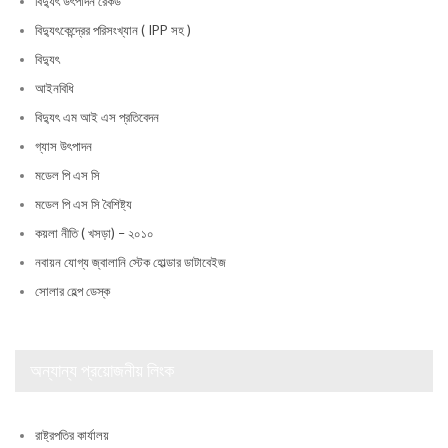
বিদ্যুৎ উৎপাদন রেকর্ড
বিদ্যুৎকেন্দ্রের পরিসংখ্যান ( IPP সহ )
বিদ্যুৎ
আইনবিধি
বিদ্যুৎ এম আই এস প্রতিবেদন
গ্যাস উৎপাদন
মডেল পি এস সি
মডেল পি এস সি বৈশিষ্ট্য
কয়লা নীতি ( খসড়া) – ২০১০
নবায়ন যোগ্য জ্বালানি স্টেক হোল্ডার ডাটাবেইজ
সোলার হেল্প ডেস্ক
অন্যান্য প্রয়োজনীয় লিংক
রাষ্ট্রপতির কার্যালয়