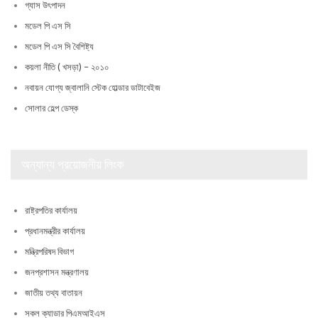
গ্যাস উৎপাদন
মডেল পি এস সি
মডেল পি এস সি বৈশিষ্ট্য
কয়লা নীতি ( খসড়া) – ২০১০
নবায়ন যোগ্য জ্বালানি স্টেক হোল্ডার ডাটাবেইজ
সোলার হেল্প ডেস্ক
অন্যান্য প্রয়োজনীয় লিংক
রাষ্ট্রপতির কার্যালয়
প্রধানমন্ত্রীর কার্যালয়
মন্ত্রিপরিষদ বিভাগ
জনপ্রশাসন মন্ত্রণালয়
জাতীয় তথ্য বাতায়ন
সকল ক্যাডার পিএমআইএস