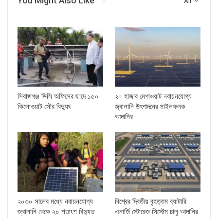
You Might Also Like
All
সিরাজগঞ্জ ডিসি অফিসের ছাদে ১৫০
২০ হাজার মেগাওয়াট নবায়নযোগ্য
কিলোওয়াট সৌর বিদ্যুৎ
জ্বালানি উৎপাদনের মাইলফলক
আদানির
২০৩০ সালের মধ্যে নবায়নযোগ্য
বিশ্বের দ্বিতীয় বৃহত্তম ব্যাটারি
জ্বালানি থেকে ২০ শতাংশ বিদ্যুত
এনার্জি স্টোরেজ সিস্টেম চালু আদানির