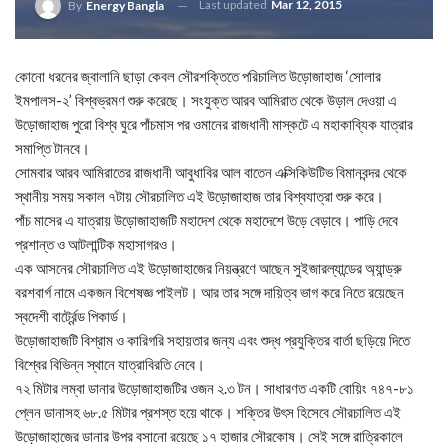
Last updated
Mar 12, 2015
By
Energy Bangla
কোনো ধরনের জ্বালানি ছাড়া কেবল সৌরশক্তিতে পরিচালিত উড়োজাহাজ ‘সোলার
ইমপালস-২’ বিশ্বভ্রমণ শুরু করেছে। সংযুক্ত আরব আমিরাত থেকে উড়াল দেওয়া এ
উড়োজাহাজ পুরো বিশ্ব ঘুরে পাঁচমাস পর ওমানের রাজধানী মাস্কটে এ মহাকাব্যিক যাত্রার
সমাপ্তি টানবে।
সোমবার আরব আমিরাতের রাজধানী আবুধাবির আল বাতেন এক্সিকিউটিভ বিমানবন্দর থেকে
স্থানীয় সময় সকাল ৭টায় সৌরচালিত এই উড়োজাহাজ তার বিশ্বযাত্রা শুরু করে।
পাঁচ মাসের এ যাত্রায় উড়োজাহাজটি মহাদেশ থেকে মহাদেশে উড়ে বেড়াবে। পাড়ি দেবে
প্রশান্ত ও আটলান্টিক মহাসাগরও।
এক আসনের সৌরচালিত এই উড়োজাহাজের নিয়ন্ত্রণে আছেন সুইজারল্যান্ডের অ্যান্ড্রু
বরশবার্গ নামে একজন বিশেষজ্ঞ পাইলট। আর তার সঙ্গে দায়িত্ব ভাগ করে নিতে রয়েছেন
স্বদেশী বার্ট্রেন্ড পিকার্ড।
উড়োজাহাজটি বিশ্রাম ও কারিগরি সহায়তার জন্য এবং শুদ্ধ প্রযুক্তির বার্তা ছড়িয়ে দিতে
বিশ্বের বিভিন্ন স্থানে যাত্রাবিরতি নেবে।
৭২ মিটার লম্বা ডানার উড়োজাহাজটির ওজন ২.৩ টন। সাধারণত একটি বোয়িং ৭৪৭-৮১
প্লেন ডানাসহ ৬৮.৫ মিটার প্রশস্ত হয়ে থাকে। শক্তির উৎস হিসেবে সৌরচালিত এই
উড়োজাহাজের ডানার উপর বসানো রয়েছে ১৭ হাজার সৌরকোষ। সেই সঙ্গে রাত্রিকালে