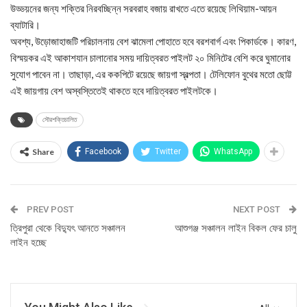
উড্ডয়নের জন্য শক্তির নিরবচ্ছিন্ন সরবরাহ বজায় রাখতে এতে রয়েছে লিথিয়াম-আয়ন
ব্যাটারি।
অবশ্য, উড়োজাহাজটি পরিচালনায় বেশ ঝামেলা পোহাতে হবে বরশবার্গ এবং পিকার্ডকে। কারণ,
বিস্ময়কর এই আকাশযান চালানোর সময় দায়িত্বরত পাইলট ২০ মিনিটের বেশি করে ঘুমানোর
সুযোগ পাবেন না। তাছাড়া, এর ককপিটে রয়েছে জায়গা স্বল্পতা। টেলিফোন বুথের মতো ছোট্ট
এই জায়গায় বেশ অস্বস্তিতেই থাকতে হবে দায়িত্বরত পাইলটকে।
সৌরশক্তিচালিত
Share
Facebook
Twitter
WhatsApp
PREV POST
NEXT POST
ত্রিপুরা থেকে বিদ্যুৎ আনতে সঞ্চালন
আশুগঞ্জ সঞ্চালন লাইন বিকল ফের চালু
লাইন হচ্ছে