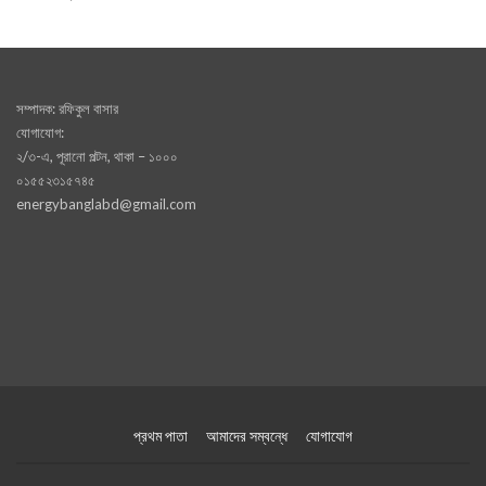
সম্পাদক: রফিকুল বাসার
যোগাযোগ:
২/৩-এ, পূরানো পল্টন, থাকা – ১০০০
০১৫৫২৩১৫৭৪৫
energybanglabd@gmail.com
প্রথম পাতা
আমাদের সম্বন্ধে
যোগাযোগ