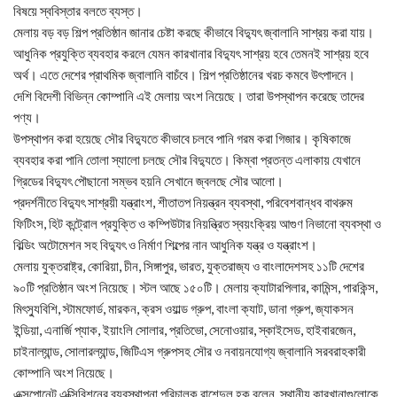
বিষয়ে স্ববিস্তার বলতে ব্যস্ত।
মেলায় বড় বড় শিল্প প্রতিষ্ঠান জানার চেষ্টা করছে কীভাবে বিদ্যুৎ জ্বালানি সাশ্রয় করা যায়।
আধুনিক প্রযুক্তি ব্যবহার করলে যেমন কারখানার বিদ্যুৎ সাশ্রয় হবে তেমনই সাশ্রয় হবে
অর্থ। এতে দেশের প্রাথমিক জ্বালানি বাচঁবে। শিল্প প্রতিষ্ঠানের খরচ কমবে উৎপাদনে।
দেশি বিদেশী বিভিন্ন কোম্পানি এই মেলায় অংশ নিয়েছে। তারা উপস্থাপন করেছে তাদের
পণ্য।
উপস্থাপন করা হয়েছে সৌর বিদ্যুতে কীভাবে চলবে পানি গরম করা গিজার। কৃষিকাজে
ব্যবহার করা পানি তোলা স্যালো চলছে সৌর বিদ্যুতে। কিম্বা প্রতন্ত এলাকায় যেখানে
গ্রিডের বিদ্যুৎ পৌছানো সম্ভব হয়নি সেখানে জ্বলছে সৌর আলো।
প্রদর্শনীতে বিদ্যুৎ সাশ্রয়ী যন্ত্রাংশ, শীতাতপ নিয়ন্ত্রন ব্যবস্থা, পরিবেশবান্ধব বাথরুম
ফিটিংস, হিট কন্ট্রোল প্রযুক্তি ও কম্পিউটার নিয়ন্ত্রিত স্বয়ংক্রিয় আগুণ নিভানো ব্যবস্থা ও
বিল্ডিং অটোমেশন সহ বিদ্যুৎ ও নির্মাণ শিল্পের নান আধুনিক যন্ত্র ও যন্ত্রাংশ।
মেলায় যুক্তরাষ্ট্র, কোরিয়া, চীন, সিঙ্গাপুর, ভারত, যুক্তরাজ্য ও বাংলাদেশসহ ১১টি দেশের
৯০টি প্রতিষ্ঠান অংশ নিয়েছে। স্টল আছে ১৫০টি। মেলায় ক্যাটারপিলার, কামিন্স, পারকিন্স,
মিৎস্যুবিশি, স্টামফোর্ড, মারকন, ক্রস ওয়াল্ড গ্রুপ, বাংলা ক্যাট, ডানা গ্রুপ, জ্যাকসন
ইন্ডিয়া, এনার্জি প্যাক, ইয়াংলি সোলার, প্রতিভো, সেনোওয়ার, স্কাইসেড, হাইবারজেন,
চাইনাল্যান্ড, সোলারল্যান্ড, জিটিএস গ্রুপসহ সৌর ও নবায়নযোগ্য জ্বালানি সরবরাহকারী
কোম্পানি অংশ নিয়েছে।
এক্সপোনেট এক্সিবিশনের ব্যবস্থাপনা পরিচালক রাশেদুল হক বলেন, স্থানীয় কারখানাগুলোকে