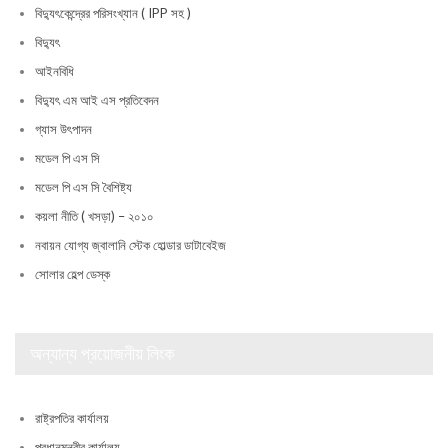
বিদ্যুৎকেন্দ্রের পরিসংখ্যান ( IPP সহ )
বিদ্যুৎ
আইনবিধি
বিদ্যুৎ এম আই এস প্রতিবেদন
গ্যাস উৎপাদন
মডেল পি এস সি
মডেল পি এস সি বৈশিষ্ট্য
কয়লা নীতি ( খসড়া) – ২০১০
নবায়ন যোগ্য জ্বালানি স্টেক হোল্ডার ডাটাবেইজ
সোলার হেল্প ডেস্ক
অন্যান্য প্রয়োজনীয় লিংক
রাষ্ট্রপতির কার্যালয়
প্রধানমন্ত্রীর কার্যালয়