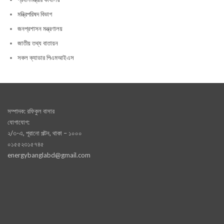
মন্ত্রিপরিষদ বিভাগ
জনপ্রশাসন মন্ত্রণালয়
জাতীয় তথ্য বাতায়ন
সকল ক্যাডার পিএমআইএস
সম্পাদক: রফিকুল বাসার
যোগাযোগ:
২/৩-এ, পূরানো পল্টন, থাকা – ১০০০
০১৫৫২৩১৫৭৪৫
energybanglabd@gmail.com