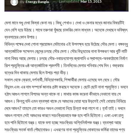
Last updated
Mar 15, 2015
By
Energy Bangla
মেলা মানে শুধু দেখা কিম্বা কেনা নয়। কিছু শেখাও। দেখা ও কেনার মধ্যে জানার বিষয়টিই
যেন বেশি হয়ে উঠছে। সাথে তরুণরা খুঁজছে চাকরির কোন মাধ্যম। অনেকে দেখছেন ভবিষ্যৎ
ব্যবসায়ের কোন উপায়।
বিভিন্ন পক্ষের দেখা শোনা প্রয়োজন মেটানোর এই উপলক্ষ্য হয়ে উঠেছে সৌর মেলা। বঙ্গবন্ধু
আন্তর্জাতিক সম্মেলন কেন্দ্রে চলছে সৌর মেলা। সৌর বিদ্যুতের নানা উপকরণ আর খুটি নাটি
নানা বিষয় আছে মেলায়। চলছে সৌর-নবায়নযোগ্য জ্বালানি ও স্থাপত্য-অবকাঠামো নির্মাণ
শিল্প প্রযুক্তির ৬ষ্ঠ আন্তর্জাতিক প্রদর্শনী। তিনদিনের মেলার শনিবার শেষ দিন। শুক্রবার
বন্ধের দিন থাকায় মেলায় ছিল উপচে পড়া ভীড়।
সকাল থেকে ক্রেতা, দর্শনার্থী, বিনিয়োগকারি, শিক্ষার্থীরা মেলায় এসেছে দল বেধে। সৌর
বিদ্যুৎ এবং এর দাম সম্পর্কে জানার চেষ্টা করছেন অনেকে। ছোট ছোট নানা প্রযুক্তি। ভবনে
হঠাৎ আগুন লাগলে বিপদের অন্ত থাকে না। মাথায় কাজ করেনা কীভাবে নেভানো যায় সে
আগুন। কিন্তু যদি এমন ব্যবস্থা থাকে যে আগুনের ধোয়া ঘরে উড়লেই সেই ধোয়ায় নিভিয়ে
দেবে আগুন? তাহলে তো কারও অগুন নেভানো নিয়ে চিন্তা করা লাগে না। হ্যাঁ তাই। ভবনে
আগুন লাগলে সেই আগুনের কারণে সয়ংক্রিয়ভাবে শুরু হবে পানি ছিটানো। একা একা চালু
হবে পানি ছিটানো যন্ত্র। যাকে বলা হচ্ছে সয়ংক্রিয় অগ্নিনির্বাপক যন্ত্র। ব্যবস্থা আছে
সয়ংক্রিয় সতর্ক বার্তা পৌছানোরও। এধরণের নানা প্রযুক্তির দোকানের কর্মিরা তাদের পণ্য