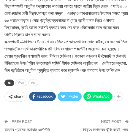
বিদ্যুৎসাশ্রয়ী আধুনিক যন্ত্রাাংশের আওতায় আনতে পারলে জাতীয় গ্রিড থেকে এখনই ৫০০
মেগাওয়াটের বেশী বিদ্যুৎ সাশ্রয় করা সম্ভব। এছাড়াও কারখানাগুলোর উৎপাদন ক্ষমতা প্রায়
৩০ শতাংশ বাড়বে। সৌর প্রযুক্তি ব্যবহারের মাধ্যমে গ্রামীণ অফ গ্রিড এলাকায়
বিদ্যুতায়ন, সূর্যের আলো সরাসরি ব্যবহার করে সেচ কাজ পরিচালনার ফলে গরমের সময়
জাতীয় গ্রিডের চাপ কমানো সম্ভব।
এক্সপোনেট এক্সিবিশনের উদ্যোগে আয়োজিত ৬ষ্ঠ আন্তর্জাতিক সোলারটেক, ৫ম আন্তর্জাতিক
পাওয়ারটেক ও ৪র্থ আন্তর্জাতিক গ্রীণবিল্ড বাংলাদেশ প্রদর্শনীর আয়োজন করা হয়েছে।
মেলায় প্রদর্শনীর পাশাপাশি হচ্ছে বিভিন্ন সেমিনার। গতকাল শুক্রবার দীর্ঘমেয়াদী ও টেকসই
বিনিয়োগের উপর ‘গ্রীণ ইনভেষ্টমেন্ট সামিট’ শীর্ষক সেমিনার অনুষ্ঠিত হয়। সেমিনারে বক্তারা,
শিল্প প্রতিষ্ঠানে আধুনিক প্রযুক্তি ব্যবহার করে জ্বালানি খরচ কমানোর উপর তাগিদ দেন।
বিদ্যুত
সৌর
Share
Facebook
Twitter
WhatsApp
PREV POST
NEXT POST
রান্নার গ্যাসের সমাধান এলপিজি
বিদ্যুৎ বিপর্যয়ের ঝুঁকি রয়েই গেছে