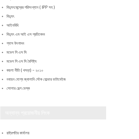
বিদ্যুৎকেন্দ্রের পরিসংখ্যান ( IPP সহ )
বিদ্যুৎ
আইনবিধি
বিদ্যুৎ এম আই এস প্রতিবেদন
গ্যাস উৎপাদন
মডেল পি এস সি
মডেল পি এস সি বৈশিষ্ট্য
কয়লা নীতি ( খসড়া) – ২০১০
নবায়ন যোগ্য জ্বালানি স্টেক হোল্ডার ডাটাবেইজ
সোলার হেল্প ডেস্ক
অন্যান্য প্রয়োজনীয় লিংক
রাষ্ট্রপতির কার্যালয়