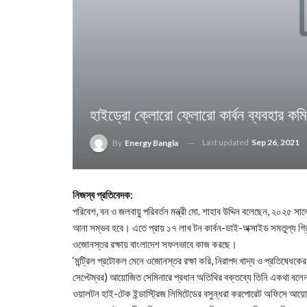
হাইড্রো ক্লোরো ফ্লোরো কার্বন ব্যবহার কম
Last updated
Sep 26, 2021
By
Energy Bangla
নিজস্ব প্রতিবেদক:
পরিবেশ, বন ও জলবায়ু পরিবর্তন মন্ত্রী মো. শাহাব উদ্দিন বলেছেন, ২০২
আনা সম্ভব হবে। এতে প্রায় ১৭ লাখ টন কার্বন-ডাই-অক্সাইড সমতুল্য গ্রিন
ওজোনস্তর রক্ষায় বাংলাদেশ সফলভাবে কাজ করছে।
‘মন্ট্রিল প্রটোকল মেনে ওজোনস্তর রক্ষা করি, নিরাপদ খাদ্য ও প্রতিষেধক
সেপ্টেম্বর) আয়োজিত সেমিনারে প্রধান অতিথির বক্তব্যে তিনি একথা বল
ওয়ালটন হাই-টেক ইন্ডাস্ট্রিজ লিমিটেডের বসুন্ধরা করপোরেট অফিসে আয়োজ