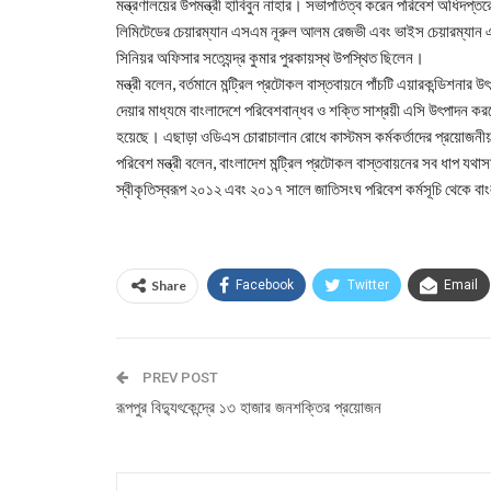
মন্ত্রণালয়ের উপমন্ত্রী হাবিবুন নাহার। সভাপতিত্ব করেন পরিবেশ অধিদপ্
লিমিটেডের চেয়ারম্যান এসএম নূরুল আলম রেজভী এবং ভাইস চেয়ারম্যা
সিনিয়র অফিসার সত্যেন্দ্র কুমার পুরকায়স্থ উপস্থিত ছিলেন।
মন্ত্রী বলেন, বর্তমানে মন্ট্রিল প্রটোকল বাস্তবায়নে পাঁচটি এয়ারকন্ডিশন
দেয়ার মাধ্যমে বাংলাদেশে পরিবেশবান্ধব ও শক্তি সাশ্রয়ী এসি উৎপাদন কর
হয়েছে। এছাড়া ওডিএস চোরাচালান রোধে কাস্টমস কর্মকর্তাদের প্রয়োজনীয়
পরিবেশ মন্ত্রী বলেন, বাংলাদেশ মন্ট্রিল প্রটোকল বাস্তবায়নের সব ধাপ
স্বীকৃতিস্বরূপ ২০১২ এবং ২০১৭ সালে জাতিসংঘ পরিবেশ কর্মসূচি থেকে বা
Share
Facebook
Twitter
Email
PREV POST
রূপপুর বিদ্যুৎকেন্দ্রে ১৩ হাজার জনশক্তির প্রয়োজন