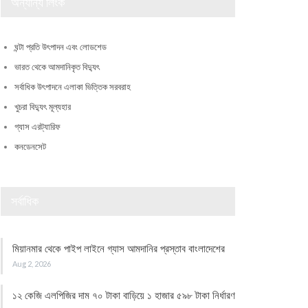
অন্যান্য লিংক
ঘন্টা প্রতি উৎপাদন এবং লোডশেড
ভারত থেকে আমদানিকৃত বিদ্যুৎ
সর্বাধিক উৎপাদনে এলাকা ভিত্তিক সরবরাহ
খুচরা বিদ্যুৎ মূল্যহার
গ্যাস এরট্যারিফ
কনডেনসেট
সর্বাধিক
মিয়ানমার থেকে পাইপ লাইনে গ্যাস আমদানির প্রস্তাব বাংলাদেশের
Aug 2, 2026
১২ কেজি এলপিজির দাম ৭০ টাকা বাড়িয়ে ১ হাজার ৫৯৮ টাকা নির্ধারণ