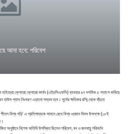
িয়ে আনা হবে: পরিবেশ
৫ সালে হাইড্রো ক্লোরো ফ্লোরো কার্বন (এইচসিএফসি) ব্যবহার ৬৭ দশমিক ৫ শতাংশ কমিয়ে
 হাউস গ্যাস নিঃসরণ এড়ানো সম্ভব হবে। সূর্যের ক্ষতিকর রশ্মি থেকে বাঁচতে
ের শীতল বিশ্ব গড়ি’ এ প্রতিপাদ্যকে সামনে রেখে বিশ্ব ওজোন দিবস উপলক্ষে (১৮ই
েন।
িত অনুষ্ঠানে বিশেষ অতিথি উপস্থিত ছিলেন পরিবেশ, বন ও জলবায়ু পরিবর্তন