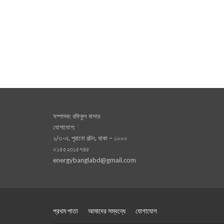
সম্পাদক: রফিকুল বাসার
যোগাযোগ:
২/৩-এ, পূরানো পল্টন, থাকা – ১০০০
০১৫৫২৩১৫৭৪৫
energybanglabd@gmail.com
প্রথম পাতা
আমাদের সম্বন্ধে
যোগাযোগ