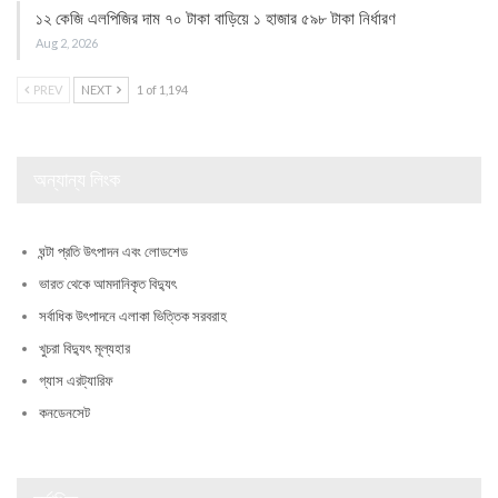
১২ কেজি এলপিজির দাম ৭০ টাকা বাড়িয়ে ১ হাজার ৫৯৮ টাকা নির্ধারণ
Aug 2, 2026
PREV
NEXT
1 of 1,194
অন্যান্য লিংক
ঘন্টা প্রতি উৎপাদন এবং লোডশেড
ভারত থেকে আমদানিকৃত বিদ্যুৎ
সর্বাধিক উৎপাদনে এলাকা ভিত্তিক সরবরাহ
খুচরা বিদ্যুৎ মূল্যহার
গ্যাস এরট্যারিফ
কনডেনসেট