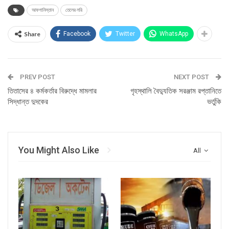
আফগানিস্তান
তেলের লরি
Share
Facebook
Twitter
WhatsApp
PREV POST
NEXT POST
তিতাসের ৪ কর্মকর্তার বিরুদ্ধে মামলার
গৃহস্থালি বৈদ্যুতিক সরঞ্জাম রপ্তানিতে
সিদ্ধান্ত দুদকের
ভর্তুকি
You Might Also Like
All