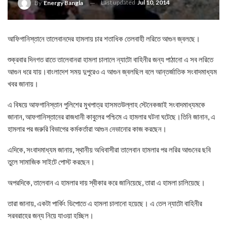
Last updated
Jul 10, 2014
By
Energy Bangla
আফিগানিস্তানে তালেবানদের হামলায় চার শতাধিক তেলবাহী লরিতে আগুন জ্বলছে।
শুক্রবার দিনগত রাতে তালেবানরা হামলা চালালে ন্যাটো বাহিনীর জন্য পাঠানো এ সব লরিতে
আগুন ধরে যায়।বাংলাদেশ সময় দুপুরেও এ আগুন জ্বলছিল বলে আন্তর্জাতিক সংবাদমাধ্যম
খবর জানায়।
এ বিষয়ে আফগানিস্তান পুলিশের মুখপাত্র হাসমতউল্লাহ স্টেনেকজাই সংবাদমাধ্যমকে
জানান, আফগানিস্তানের রাজধানী কাবুলের পশ্চিমে এ হামলার ঘটনা ঘটেছে।তিনি জানান, এ
হামলার পর জরুরি বিভাগের কর্মকর্তারা আগুন নেভানোর কাজ করছেন।
এদিকে, সংবাদমাধ্যম জানায়, স্থানীয় অধিবাসীরা তালেবান হামলার পর লরির আগুনের ছবি
তুলে সামাজিক সাইটে পোস্ট করছেন।
অপরদিকে, তালেবান এ হামলার দায় স্বীকার করে জানিয়েছে, তারা এ হামলা চালিয়েছে।
তারা জানায়, একটা পার্কিং ডিপোতে এ হামলা চালানো হয়েছে। এ তেল ন্যাটো বাহিনীর
সরবরাহের জন্য নিয়ে যাওয়া হচ্ছিল।