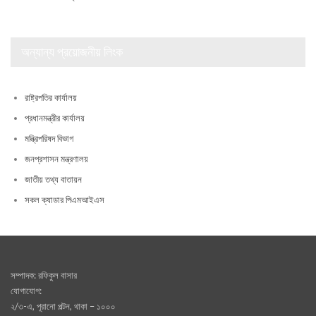
অন্যান্য প্রয়োজনীয় লিংক
রাষ্ট্রপতির কার্যালয়
প্রধানমন্ত্রীর কার্যালয়
মন্ত্রিপরিষদ বিভাগ
জনপ্রশাসন মন্ত্রণালয়
জাতীয় তথ্য বাতায়ন
সকল ক্যাডার পিএমআইএস
সম্পাদক: রফিকুল বাসার
যোগাযোগ:
২/৩-এ, পূরানো পল্টন, থাকা – ১০০০