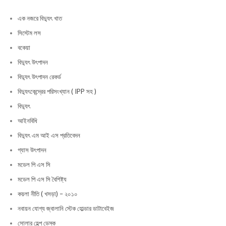
এক নজরে বিদ্যুৎ খাত
সিস্টেম লস
বকেয়া
বিদ্যুৎ উৎপাদন
বিদ্যুৎ উৎপাদন রেকর্ড
বিদ্যুৎকেন্দ্রের পরিসংখ্যান ( IPP সহ )
বিদ্যুৎ
আইনবিধি
বিদ্যুৎ এম আই এস প্রতিবেদন
গ্যাস উৎপাদন
মডেল পি এস সি
মডেল পি এস সি বৈশিষ্ট্য
কয়লা নীতি ( খসড়া) – ২০১০
নবায়ন যোগ্য জ্বালানি স্টেক হোল্ডার ডাটাবেইজ
সোলার হেল্প ডেস্ক