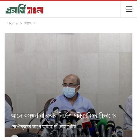
Home
বিদ্যুৎ
আলোকসজ্জা না করার নির্দেশ মন্ত্রিপরিষদ বিভাগের
সেপ্টেম্বরের আগে কাটছে না লোডশেডিং