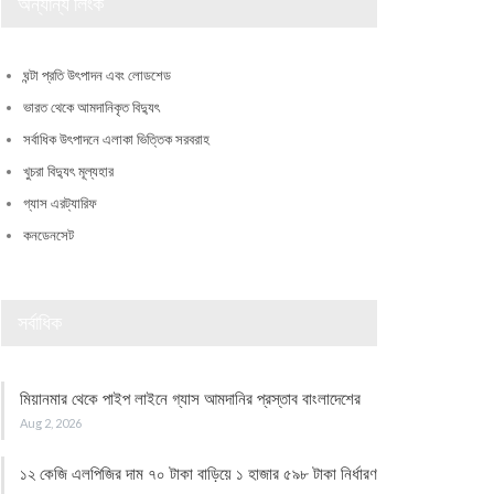
অন্যান্য লিংক
ঘন্টা প্রতি উৎপাদন এবং লোডশেড
ভারত থেকে আমদানিকৃত বিদ্যুৎ
সর্বাধিক উৎপাদনে এলাকা ভিত্তিক সরবরাহ
খুচরা বিদ্যুৎ মূল্যহার
গ্যাস এরট্যারিফ
কনডেনসেট
সর্বাধিক
মিয়ানমার থেকে পাইপ লাইনে গ্যাস আমদানির প্রস্তাব বাংলাদেশের
Aug 2, 2026
১২ কেজি এলপিজির দাম ৭০ টাকা বাড়িয়ে ১ হাজার ৫৯৮ টাকা নির্ধারণ