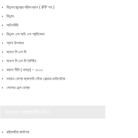
বিদ্যুৎকেন্দ্রের পরিসংখ্যান ( IPP সহ )
বিদ্যুৎ
আইনবিধি
বিদ্যুৎ এম আই এস প্রতিবেদন
গ্যাস উৎপাদন
মডেল পি এস সি
মডেল পি এস সি বৈশিষ্ট্য
কয়লা নীতি ( খসড়া) – ২০১০
নবায়ন যোগ্য জ্বালানি স্টেক হোল্ডার ডাটাবেইজ
সোলার হেল্প ডেস্ক
অন্যান্য প্রয়োজনীয় লিংক
রাষ্ট্রপতির কার্যালয়