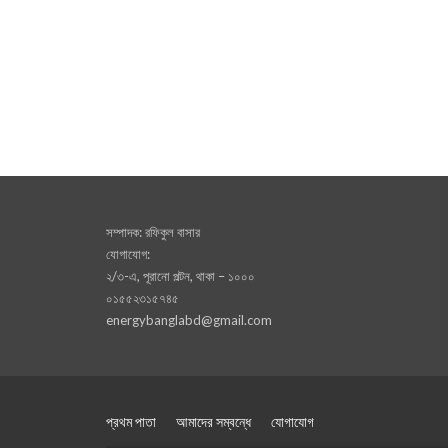
সম্পাদক: রফিকুল বাসার
যোগাযোগ:
২/৩-এ, পূরানো পল্টন, থাকা – ১০০০
০১৫৫২৩১৫৭৪৫
energybanglabd@gmail.com
প্রথম পাতা
আমাদের সম্বন্ধে
যোগাযোগ