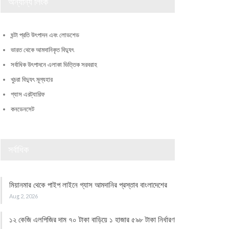
অন্যান্য লিংক
ঘন্টা প্রতি উৎপাদন এবং লোডশেড
ভারত থেকে আমদানিকৃত বিদ্যুৎ
সর্বাধিক উৎপাদনে এলাকা ভিত্তিক সরবরাহ
খুচরা বিদ্যুৎ মূল্যহার
গ্যাস এরট্যারিফ
কনডেনসেট
সর্বাধিক
মিয়ানমার থেকে পাইপ লাইনে গ্যাস আমদানির প্রস্তাব বাংলাদেশের
Aug 2, 2026
১২ কেজি এলপিজির দাম ৭০ টাকা বাড়িয়ে ১ হাজার ৫৯৮ টাকা নির্ধারণ