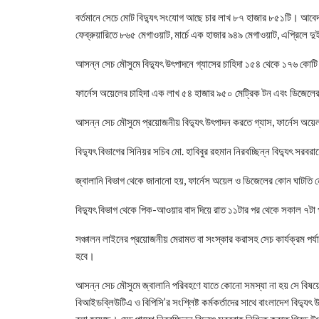
বর্তমানে সেচে মোট বিদ্যুৎ সংযোগ আছে চার লাখ ৮৭ হাজার ৮৫১টি। আবে
ফেব্রুয়ারিতে ৮৬৫ মেগাওয়াট, মার্চে এক হাজার ৯৪৯ মেগাওয়াট, এপ্রিলে
আসন্ন সেচ মৌসুমে বিদ্যুৎ উৎপাদনে গ্যাসের চাহিদা ১৫৪ থেকে ১৭৬ কোট
ফার্নেস অয়েলের চাহিদা এক লাখ ৫৪ হাজার ৯৫০ মেট্রিক টন এবং ডিজেলের
আসন্ন সেচ মৌসুমে প্রয়োজনীয় বিদ্যুৎ উৎপাদন করতে গ্যাস, ফার্নেস অয়
বিদ্যুৎ বিভাগের সিনিয়র সচিব মো. হাবিবুর রহমান নিরবচ্ছিন্ন বিদ্যুৎ সরবরা
জ্বালানি বিভাগ থেকে জানানো হয়, ফার্নেস অয়েল ও ডিজেলের কোন ঘাটতি ন
বিদ্যুৎ বিভাগ থেকে পিক-আওয়ার বাদ দিয়ে রাত ১১টার পর থেকে সকাল ৭ট
সঞ্চালন লাইনের প্রয়োজনীয় মেরামত বা সংস্কার করাসহ সেচ কার্যক্রম পর্য
হবে।
আসন্ন সেচ মৌসুমে জ্বালানি পরিবহণে যাতে কোনো সমস্যা না হয় সে বিষ
বিআইডব্লিউটিএ ও বিপিসি’র সংশ্লিষ্ট কর্মকর্তাদের সাথে বাংলাদেশ বিদ্যুৎ