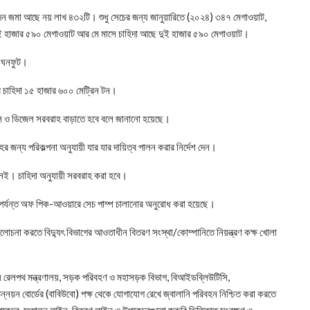
দন জমা আছে নয় লাখ ৪৩২টি। শুধু সেচের জন্য জানুয়ারিতে (২০২৪) ৩৪৭ মেগাওয়াট,
 দুই হাজার ৫৯০ মেগাওয়াট আর মে মাসে চাহিদা আছে দুই হাজার ৫৯০ মেগাওয়াট।
ি ঘনফুট।
 চাহিদা ১৫ হাজার ৬০০ মেট্রিন টন।
েল ও ডিজেল সরবরাহ বাড়াতে হবে বলে জানানো হয়েছে।
হের জন্য পরিকল্পনা অনুযায়ী যার যার দায়িত্ব পালন করার নির্দেশ দেন।
েই। চাহিদা অনুযায়ী সরবরাহ করা হবে।
া পর্যন্ত অফ পিক-আওয়ারে সেচ পাম্প চালানোর অনুরোধ করা হয়েছে।
ালোচনা করতে বিদ্যুৎ বিভাগের আওতাধীন বিতরণ সংস্থা/কোম্পানিতে নিয়ন্ত্রণ কক্ষ খোলা
য়ে রেলপথ মন্ত্রণালয়, সড়ক পরিবহণ ও মহাসড়ক বিভাগ, বিআইডব্লিউটিসি,
 উন্নয়ন বোর্ডের (বাবিউবো) পক্ষ থেকে যোগাযোগ রেখে জ্বালানি পরিবহন নিশ্চিত করা করতে