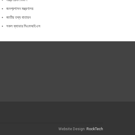
জনপ্রশাসন মন্ত্রণালয়
জাতীয় তথ্য বাতায়ন
সকল ক্যাডার পিএমআইএস
Website Design:
RockTech