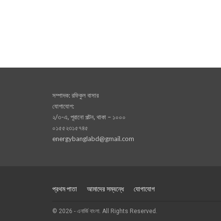
সম্পাদক: রফিকুল বাসার
যোগাযোগ:
২/৩-এ, পূরানো পল্টন, থাকা – ১০০০
০১৫৫২৩১৫৭৪৫
energybanglabd@gmail.com
প্রথম পাতা
আমাদের সম্বন্ধে
যোগাযোগ
© 2026 - এনার্জি বাংলা. All Rights Reserved.