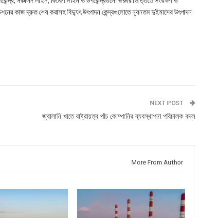
পকেন্দ্র, সঞ্চালন লাইন, বিতরণ লাইন ও উপকেন্দ্রগুলো জরুরি ভিত্তিতে সংরক্ষণ ও
ের কাজ দ্রুত শেষ করাসহ বিদ্যুৎ উৎপাদন কেন্দ্রগুলোতে ন্যূনতম দুইমাসের উৎপাদন
NEXT POST
জ্বালানি খাতে রাষ্ট্রায়ত্ব পাঁচ কোম্পানির ব্যবস্থাপনা পরিচালক বদল
More From Author