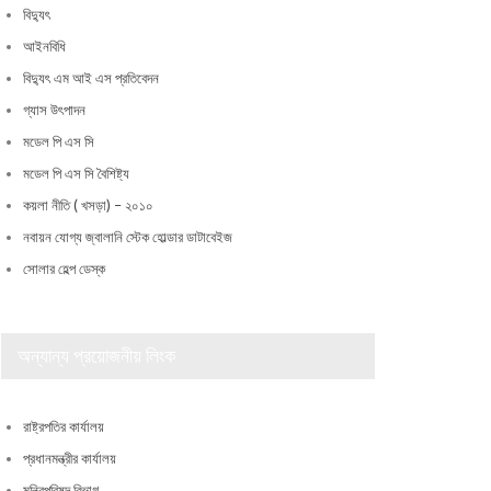
বিদ্যুৎ
আইনবিধি
বিদ্যুৎ এম আই এস প্রতিবেদন
গ্যাস উৎপাদন
মডেল পি এস সি
মডেল পি এস সি বৈশিষ্ট্য
কয়লা নীতি ( খসড়া) – ২০১০
নবায়ন যোগ্য জ্বালানি স্টেক হোল্ডার ডাটাবেইজ
সোলার হেল্প ডেস্ক
অন্যান্য প্রয়োজনীয় লিংক
রাষ্ট্রপতির কার্যালয়
প্রধানমন্ত্রীর কার্যালয়
মন্ত্রিপরিষদ বিভাগ