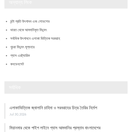
অন্যান্য লিংক
ঘন্টা প্রতি উৎপাদন এবং লোডশেড
ভারত থেকে আমদানিকৃত বিদ্যুৎ
সর্বাধিক উৎপাদনে এলাকা ভিত্তিক সরবরাহ
খুচরা বিদ্যুৎ মূল্যহার
গ্যাস এরট্যারিফ
কনডেনসেট
সর্বাধিক
এলাকাভিত্তিক জ্বালানি চাহিদা ও সরবরাহের চিত্র তৈরির নির্দেশ
Jul 30, 2026
মিয়ানমার থেকে পাইপ লাইনে গ্যাস আমদানির প্রস্তাব বাংলাদেশের