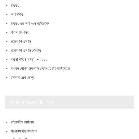
বিদ্যুৎ
আইনবিধি
বিদ্যুৎ এম আই এস প্রতিবেদন
গ্যাস উৎপাদন
মডেল পি এস সি
মডেল পি এস সি বৈশিষ্ট্য
কয়লা নীতি ( খসড়া) – ২০১০
নবায়ন যোগ্য জ্বালানি স্টেক হোল্ডার ডাটাবেইজ
সোলার হেল্প ডেস্ক
অন্যান্য প্রয়োজনীয় লিংক
রাষ্ট্রপতির কার্যালয়
প্রধানমন্ত্রীর কার্যালয়