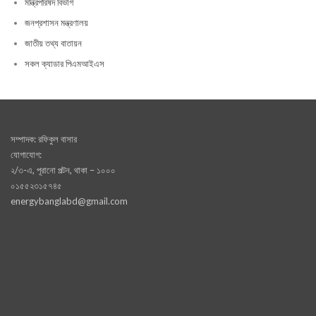
মন্ত্রিপরিষদ বিভাগ
জনপ্রশাসন মন্ত্রণালয়
জাতীয় তথ্য বাতায়ন
সকল ক্যাডার পিএমআইএস
সম্পাদক: রফিকুল বাসার
যোগাযোগ:
২/৩-এ, পূরানো পল্টন, থাকা – ১০০০
০১৫৫২৩১৫৭৪৫
energybanglabd@gmail.com