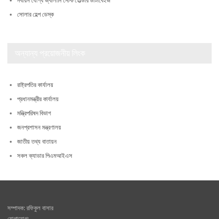
নবায়ন যোগ্য জ্বালানি স্টেক হোল্ডার ডাটাবেইজ
সোলার হেল্প ডেস্ক
অন্যান্য প্রয়োজনীয় লিংক
রাষ্ট্রপতির কার্যালয়
প্রধানমন্ত্রীর কার্যালয়
মন্ত্রিপরিষদ বিভাগ
জনপ্রশাসন মন্ত্রণালয়
জাতীয় তথ্য বাতায়ন
সকল ক্যাডার পিএমআইএস
সম্পাদক: রফিকুল বাসার
যোগাযোগ: