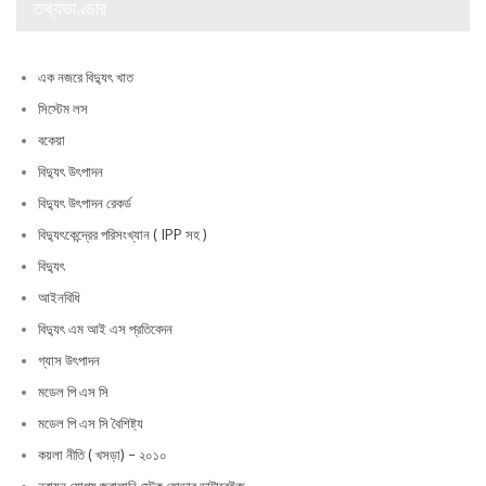
তথ্যভাণ্ডার
এক নজরে বিদ্যুৎ খাত
সিস্টেম লস
বকেয়া
বিদ্যুৎ উৎপাদন
বিদ্যুৎ উৎপাদন রেকর্ড
বিদ্যুৎকেন্দ্রের পরিসংখ্যান ( IPP সহ )
বিদ্যুৎ
আইনবিধি
বিদ্যুৎ এম আই এস প্রতিবেদন
গ্যাস উৎপাদন
মডেল পি এস সি
মডেল পি এস সি বৈশিষ্ট্য
কয়লা নীতি ( খসড়া) – ২০১০