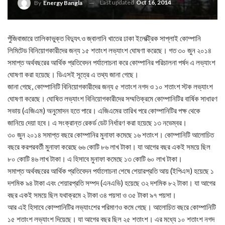
Last updated
Oct 16, 2014
By
Energy Bangla
পুঁজিবাজারে তালিকাভুক্ত বিদ্যুৎ ও জ্বালানি খাতের ঢাকা ইলেক্ট্রিক সাপ্লাই কোম্পানি
লিমিটেড বিনিয়োগকারীদের জন্য ১৫ শতাংশ লভ্যাংশ ঘোষণা করেছে। গত ৩০ জুন ২০১৪
সমাপ্ত অর্থবছরের আর্থিক প্রতিবেদন পর্যালোচনা করে কোম্পানির পরিচালনা পর্ষদ এ লভ্যাংশ
ঘোষণা করা হয়েছে। ডিএসই সূত্রে এ তথ্য জানা গেছে।
জানা গেছে, কোম্পানিটি বিনিয়োগকারীদের জন্য ৫ শতাংশ নগদ ও ১০ শতাংশ স্টক লভ্যাংশ
ঘোষণা করেছে। ঘোষিত লভ্যাংশ বিনিয়োগকারীদের সম্মতিক্রমে কোম্পানিটির বার্ষিক সাধারণ
সভায় (এজিএম) অনুমোদন হতে পারে। এজিএমের তারিখ পরে কোম্পানিটির পক্ষ থেকে
জানিয়ে দেয়া হবে। এ সংক্রান্ত রেকর্ড ডেট নির্ধারণ করা হয়েছে ১৩ নভেম্বর।
৩০ জুন ২০১৪ সমাপ্ত বছরে কোম্পানির মুনাফা কমেছে ১৬ শতাংশ। কোম্পানিটি আলোচিত
বছরে করপরবর্তী মুনাফা করেছে ৬৬ কোটি ৮৬ লাখ টাকা। যা আগের বছর একই সময়ে ছিল
৮০ কোটি ৪৬ লাখ টাকা। এ হিসাবে মুনাফা কমেছে ১৩ কোটি ৬০ লাখ টাকা।
সমাপ্ত অর্থবছরের আর্থিক প্রতিবেদন পর্যালোচনা শেষে শেয়ারপ্রতি আয় (ইপিএস) হয়েছে ১
দশমিক ৯৪ টাকা এবং শেয়ারপ্রতি সম্পদ (এনএভি) হয়েছে ৩২ দশমিক ৮২ টাকা। যা আগের
বছর একই সময়ে ছিল যথাক্রমে ২ টাকা ৩৪ পয়সা ও ৩৫ টাকা ৯৭ পয়সা।
আর এই হিসাবে কোম্পানিটির লভ্যাংশের পরিমাণও কমে গেছে। আলোচিত বছরে কোম্পানিটি
১৫ শতাংশ লভ্যাংশ দিয়েছে। যা আগের বছর ছিল ২৫ শতাংশ। এর মধ্যে ১০ শতাংশ নগদ