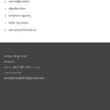
প্রধানমন্ত্রীর কার্যালয়
মন্ত্রিপরিষদ বিভাগ
জনপ্রশাসন মন্ত্রণালয়
জাতীয় তথ্য বাতায়ন
সকল ক্যাডার পিএমআইএস
সম্পাদক: রফিকুল বাসার
যোগাযোগ:
২/৩-এ, পূরানো পল্টন, থাকা – ১০০০
০১৫৫২৩১৫৭৪৫
energybanglabd@gmail.com