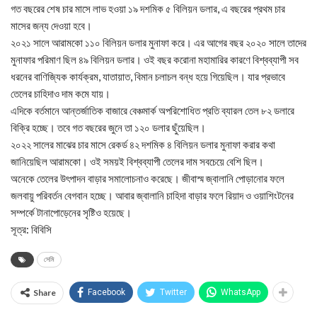
গত বছরের শেষ চার মাসে লাভ হওয়া ১৯ দশমিক ৫ বিলিয়ন ডলার, এ বছরের প্রথম চার
মাসের জন্য দেওয়া হবে।
২০২১ সালে আরামকো ১১০ বিলিয়ন ডলার মুনাফা করে। এর আগের বছর ২০২০ সালে তাদের
মুনাফার পরিমাণ ছিল ৪৯ বিলিয়ন ডলার। ওই বছর করোনা মহামারির কারণে বিশ্বব্যাপী সব
ধরনের বাণিজ্যিক কার্যক্রম, যাতায়াত, বিমান চলাচল বন্ধ হয়ে গিয়েছিল। যার প্রভাবে
তেলের চাহিদাও দাম কমে যায়।
এদিকে বর্তমানে আন্তর্জাতিক বাজারে বেঞ্চমার্ক অপরিশোধিত প্রতি ব্যারল তেল ৮২ ডলারে
বিক্রি হচ্ছে। তবে গত বছরের জুনে তা ১২০ ডলার ছুঁয়েছিল।
২০২২ সালের মাঝের চার মাসে রেকর্ড ৪২ দশমিক ৪ বিলিয়ন ডলার মুনাফা করার কথা
জানিয়েছিল আরামকো। ওই সময়ই বিশ্বব্যাপী তেলের দাম সবচেয়ে বেশি ছিল।
অনেকে তেলের উৎপাদন বাড়ার সমালোচনাও করেছে। জীবাস্ম জ্বালানি পোড়ানোর ফলে
জলবায়ু পরিবর্তন বেগবান হচ্ছে। আবার জ্বালানি চাহিদা বাড়ার ফলে রিয়াদ ও ওয়াশিংটনের
সম্পর্কে টানাপোড়েনের সৃষ্টিও হয়েছে।
সূত্র: বিবিসি
সেমি
Share
Facebook
Twitter
WhatsApp