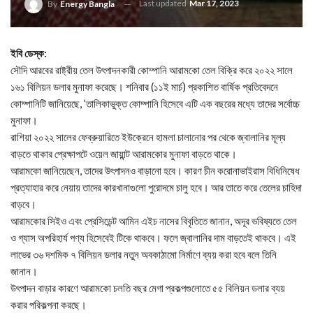
Last updated
Mar 17, 2023
By
Energy Bangla
ইবি ডেস্ক:
সৌদি আরবের রাষ্ট্রীয় তেল উৎপাদনকারী কোম্পানি আরামকো তেল বিক্রি করে ২০২২ সালে
১৬১ বিলিয়ন ডলার মুনাফা করেছে। শনিবার (১১ই মার্চ) প্রকাশিত বার্ষিক প্রতিবেদনে
কোম্পানিটি জানিয়েছে, ‘তালিকাভুক্ত কোম্পানি হিসেবে এটি এক বছরের মধ্যে তাদের সর্বোচ্চ
মুনাফা।
রাশিয়া ২০২২ সালের ফেব্রুয়ারিতে ইউক্রেনে হামলা চালানোর পর থেকে জ্বালানির মূল্য
বাড়তে থাকার প্রেক্ষাপটে ওয়েল জায়ান্ট আরামকোর মুনাফা বাড়তে থাকে।
আরামকো জানিয়েছেন, তাদের উৎপাদনও বাড়ানো হবে। কারণ চীন করোনাভাইরাস বিধিনিষেধ
প্রত্যাহার করে নেয়ায় তাদের কারখানাগুলো পুরোদমে চালু হবে। আর তাতে করে তেলের চাহিদা
বাড়বে।
আরামকোর সিইও এবং প্রেসিডেন্ট আমিন এইচ নাসের বিবৃতিতে জানান, অদূর ভবিষ্যতে তেল
ও গ্যাস অপরিহার্য পণ্য হিসেবেই টিকে থাকবে। ফলে জ্বালানির দাম বাড়তেই থাকবে। এই
লাভের ৩৬ দশমিক ৭ বিলিয়ন ডলার নতুন অবকাঠামো নির্মাণে ব্যয় করা হবে বলে তিনি
জানান।
উৎপাদন বাড়ার কারণে আরামকো চলতি বছর মেগা প্রকল্পগুলোতে ৫৫ বিলিয়ন ডলার ব্যয়
করার পরিকল্পনা করছে।