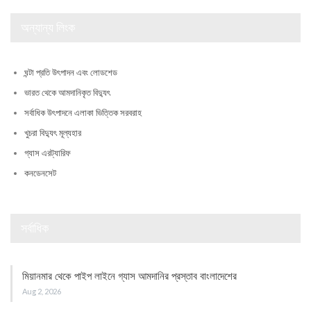
অন্যান্য লিংক
ঘন্টা প্রতি উৎপাদন এবং লোডশেড
ভারত থেকে আমদানিকৃত বিদ্যুৎ
সর্বাধিক উৎপাদনে এলাকা ভিত্তিক সরবরাহ
খুচরা বিদ্যুৎ মূল্যহার
গ্যাস এরট্যারিফ
কনডেনসেট
সর্বাধিক
মিয়ানমার থেকে পাইপ লাইনে গ্যাস আমদানির প্রস্তাব বাংলাদেশের
Aug 2, 2026