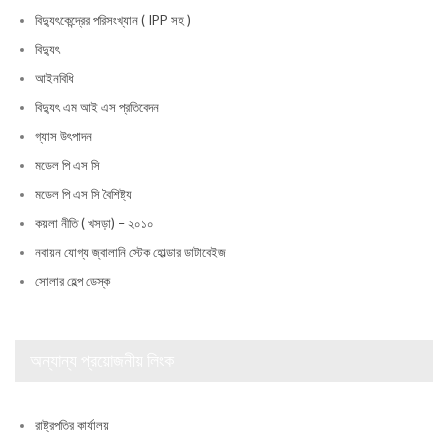
বিদ্যুৎকেন্দ্রের পরিসংখ্যান ( IPP সহ )
বিদ্যুৎ
আইনবিধি
বিদ্যুৎ এম আই এস প্রতিবেদন
গ্যাস উৎপাদন
মডেল পি এস সি
মডেল পি এস সি বৈশিষ্ট্য
কয়লা নীতি ( খসড়া) – ২০১০
নবায়ন যোগ্য জ্বালানি স্টেক হোল্ডার ডাটাবেইজ
সোলার হেল্প ডেস্ক
অন্যান্য প্রয়োজনীয় লিংক
রাষ্ট্রপতির কার্যালয়