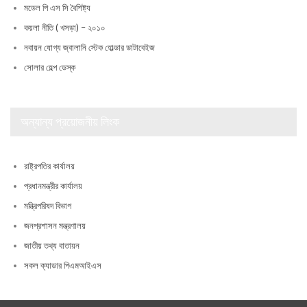
মডেল পি এস সি বৈশিষ্ট্য
কয়লা নীতি ( খসড়া) – ২০১০
নবায়ন যোগ্য জ্বালানি স্টেক হোল্ডার ডাটাবেইজ
সোলার হেল্প ডেস্ক
অন্যান্য প্রয়োজনীয় লিংক
রাষ্ট্রপতির কার্যালয়
প্রধানমন্ত্রীর কার্যালয়
মন্ত্রিপরিষদ বিভাগ
জনপ্রশাসন মন্ত্রণালয়
জাতীয় তথ্য বাতায়ন
সকল ক্যাডার পিএমআইএস