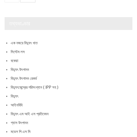
তথ্যভাণ্ডার
এক নজরে বিদ্যুৎ খাত
সিস্টেম লস
বকেয়া
বিদ্যুৎ উৎপাদন
বিদ্যুৎ উৎপাদন রেকর্ড
বিদ্যুৎকেন্দ্রের পরিসংখ্যান ( IPP সহ )
বিদ্যুৎ
আইনবিধি
বিদ্যুৎ এম আই এস প্রতিবেদন
গ্যাস উৎপাদন
মডেল পি এস সি