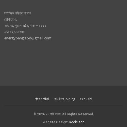
সম্পাদক: রফিকুল বাসার
যোগাযোগ:
২/৩-এ, পূরানো পল্টন, থাকা – ১০০০
০১৫৫২৩১৫৭৪৫
energybanglabd@gmail.com
প্রথম পাতা
আমাদের সম্বন্ধে
যোগাযোগ
© 2026 - এনার্জি বাংলা. All Rights Reserved.
Website Design:
RockTech