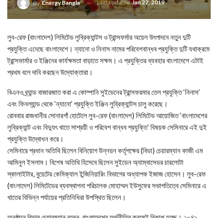
Last updated
Jan 27, 2019
By
Energy Bangla
লুব-রেফ (বাংলাদেশ) লিমিটেড লুব্রিক্যান্টস ও ট্রান্সফর্মার অয়েল উৎপাদনে নতুন দুটি
প্রযুক্তি এনেছে বাংলাদেশে। ন্যানো ও নিনাস নামের পরিবেশবান্ধব প্রযুক্তি দুটি যথাক্রমে
ট্রান্সফার্মার ও ইঞ্জিনের কার্যক্ষমতা বাড়াতে সক্ষম। এ প্রযুক্তির ব্যবহার বাংলাদেশে এটাই
প্রথম বলে দাবি করছেন উদ্যোক্তারা।
বিএনও ব্র্যান্ড বাজারজাত করা এ কোম্পানি সুইডেনের ট্রান্সফরমার তেল প্রযুক্তি ‘নিনাস’
এবং ফিনল্যান্ড থেকে ‘ন্যানো’ প্রযুক্তি ইঞ্জিন লুব্রিক্যান্টস চালু করেছে।
রোববার রাজধানীর সোনারগাঁ হোটেলে লুব-রেফ (বাংলাদেশ) লিমিটেড আয়োজিত ‘বাংলাদেশের
লুব্রিক্যান্ট এবং বিদ্যুৎ খাতে সাশ্রয়ী ও পরিবেশ বান্ধব প্রযুক্তি’ বিষয়ক সেমিনারে এই দুই
প্রযুক্তি উদ্বোধন করে।
সেমিনারে প্রধান অতিথি ছিলেন বিনিয়োগ উন্নয়ন কর্তৃপক্ষের (বিডা) চেয়ারম্যান কাজী এম
আমিনুল ইসলাম। বিশেষ অতিথি হিসেবে ছিলেন সুইডেন অ্যাম্বাসেডর চারলোটা
স্কালাইটার, বুয়েটের কেমিক্যাল ইন্জিনিয়ারিং বিভাগের অধ্যাপক ইজাজ হোসেন। লুব-রেফ
(বাংলাদেশ) লিমিটেডের ব্যবস্থাপনা পরিচালক মোহাম্মদ ইউসুফের সভাপতিত্বে সেমিনারে এ
খাতের বিভিন্ন পর্যায়ের প্রতিনিধিরা উপস্থিত ছিলেন।
অনুষ্ঠানে বিডার চেয়ারম্যান বলেন, বাংলাদেশের অর্থনীতির ক্রমেই বিকাশ হচ্ছে। ২০৪১