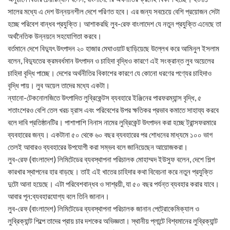
সালের মধ্যে এ দেশ উন্নয়নশীল দেশে পরিণত হবে। এর জন্য সবচেয়ে বেশি প্রয়োজন সেটা
হচ্ছে পরিবেশ বান্ধব প্রযুক্তি। আশাকরছি লুব-রেফ বাংলাদেশ যে নতুন প্রযুক্তি এনেছে তা
অর্থনৈতিক উন্নয়নে সহযোগিতা করবে।
বর্তমানে দেশে বিদ্যুৎ উৎপাদন ২০ হাজার মেঘাওয়াট ছাড়িয়েছে উল্লেখ করে আমিনুল ইসলাম
বলেন, বিদ্যুতের ক্রমবর্ধমান উৎপাদন ও চাহিদা বৃদ্ধিও কারণে এই সংক্রান্ত লুব অয়েলের
চাহিদা বৃদ্ধি পাচ্ছে। দেশের অর্থনীতির বিকাশের কারণে যে কোনো ধরণের পণ্যের চাহিদাও
বৃদ্ধি পায়। লুব অয়েল তাদের মধ্যে একটা।
ন্যানো-টেকনোলজিতে উৎপাদিত লুব্রিকেন্টস ব্যবহারে ইঞ্জিনের পারফরম্যান্স বৃদ্ধি, ৫
শতাংশেরও বেশি তেল খরচ হ্রাস এবং পরিবেশের উপর ক্ষতিকর প্রভাব কমাতে সাহায্য করবে
বলে দাবি প্রতিষ্ঠানটির। পাশাপাশি নিনাস নামের লুব্রিকেন্ট উৎপাদন করা হচ্ছে ট্রান্সফরমারে
ব্যবহারের জন্য। একটানা ৫০ থেকে ৬০ বছর ব্যবহারের পর শোধনের মাধ্যমে ১০০ ভাগ
তেলই আবারও ব্যবহারের উপযোগী করা সম্ভব বলে জানিয়েছেন আয়োজকরা।
লুব-রেফ (বাংলাদেশ) লিমিটেডের ব্যবস্থাপনা পরিচালক মোহাম্মদ ইউসুফ বলেন, দেশে শিল্প
কারখার স্থাপনের হার বাড়ছে। তাই এই খাতের চাহিদার কথা বিবেচনা করে নতুন প্রযুক্তি
দুটো আনা হয়েছে। এটা পরিবেশবান্ধব ও সাশ্রয়ী, যা ৫০ বছর পর্যন্ত ব্যবহার করার যাবে।
আবার পূন:ব্যবহারযোগ্য বলে তিনি জানান।
লুব-রেফ (বাংলাদেশ) লিমিটেডের ব্যবস্থাপনা পরিচালক জানান পেট্রোকেমিক্যাল ও
লুব্রিক্যান্ট শিল্পে তাদের প্রায় চার দশকের অভিজ্ঞতা। স্থানীয় প্লান্টে বিশ্বমানের লুব্রিক্যান্ট