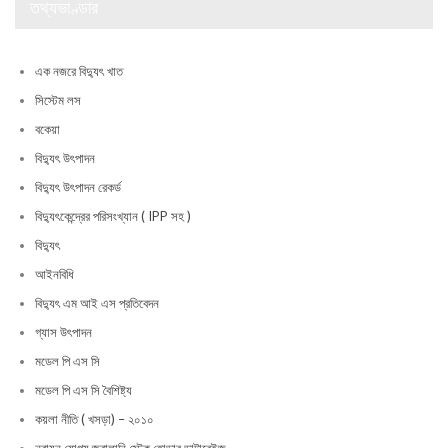
তথ্যভাণ্ডার
এক নজরে বিদ্যুৎ খাত
সিস্টেম লস
বকেয়া
বিদ্যুৎ উৎপাদন
বিদ্যুৎ উৎপাদন রেকর্ড
বিদ্যুৎকেন্দ্রের পরিসংখ্যান ( IPP সহ )
বিদ্যুৎ
আইনবিধি
বিদ্যুৎ এম আই এস প্রতিবেদন
গ্যাস উৎপাদন
মডেল পি এস সি
মডেল পি এস সি বৈশিষ্ট্য
কয়লা নীতি ( খসড়া) – ২০১০