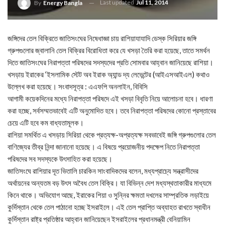
Last updated
Jul 11, 2014
By
Energy Bangla
জঙ্গিদের তেল বিক্রিতে জাতিসংঘের নিষেধাজ্ঞা চায় রাশিয়াযাযাদি ডেস্ক সিরিয়ার জঙ্গি
গ্রুপগুলোর জ্বালানি তেল বিক্রির বিরোধিতা করে যে খসড়া তৈরি করা হয়েছে, তাতে সমর্থন
দিতে জাতিসংঘের নিরাপত্তা পরিষদের সদস্যদের প্রতি সোমবার আহ্বান জানিয়েছে রাশিয়া।
খসড়ায় ইরাকের ‘ইসলামিক স্টেট অব ইরাক অ্যান্ড দ্য লেভেন্টের (আইএসআইএল) কথাও
উল্লেখ করা হয়েছে। সংবাদসূত্র : এএফপি অনলাইন, বিবিসি
আগামী কয়েকদিনের মধ্যে নিরাপত্তা পরিষদে এই খসড়া বিবৃতি নিয়ে আলোচনা হবে। ধারণা
করা হচ্ছে, সর্বসম্মতভাবেই এটি অনুমোদিত হবে। তবে নিরাপত্তা পরিষদের কোনো প্রস্তাবের
চেয়ে এটি হবে কম বাধ্যতামূলক।
রাশিয়া সমর্থিত এ খসড়ায় সিরিয়া থেকে প্রত্যক্ষ-অপ্রত্যক্ষ সবভাবেই জঙ্গি গ্রুপগুলোর তেল
বাণিজ্যের তীব্র নিন্দা জানানো হয়েছে। এ বিষয়ে প্রয়োজনীয় পদক্ষেপ নিতে নিরাপত্তা
পরিষদের সব সদস্যকে উৎসাহিত করা হয়েছে।
জাতিসংঘে রাশিয়ার দূত ভিতালি চারকিন সাংবাদিকদের বলেন, মধ্যপ্রাচ্যে সন্ত্রাসীদের
অর্থায়নের অন্যতম বড় উৎস অবৈধ তেল বিক্রি। যা বিভিন্ন দেশ মধ্যস্থতাকারীর মাধ্যমে
কিনে থাকে। অভিযোগ আছে, ইরাকের শিয়া ও সুনি্নর ক্ষমতা দখলের সাম্প্রতিক লড়াইয়ে
কুর্দিস্তান থেকে তেল পাঠানো হচ্ছে ইসরাইলে। এই তেল প্রাপ্তি অব্যাহত রাখতে স্বাধীন
কুর্দিস্তান রাষ্ট্র প্রতিষ্ঠার আহ্বান জানিয়েছেন ইসরাইলের প্রধানমন্ত্রী বেনিয়ামিন