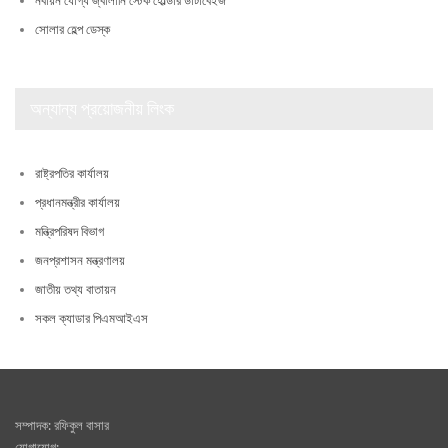
নবায়ন যোগ্য জ্বালানি স্টেক হোল্ডার ডাটাবেইজ
সোলার হেল্প ডেস্ক
অন্যান্য প্রয়োজনীয় লিংক
রাষ্ট্রপতির কার্যালয়
প্রধানমন্ত্রীর কার্যালয়
মন্ত্রিপরিষদ বিভাগ
জনপ্রশাসন মন্ত্রণালয়
জাতীয় তথ্য বাতায়ন
সকল ক্যাডার পিএমআইএস
সম্পাদক: রফিকুল বাসার
যোগাযোগ: