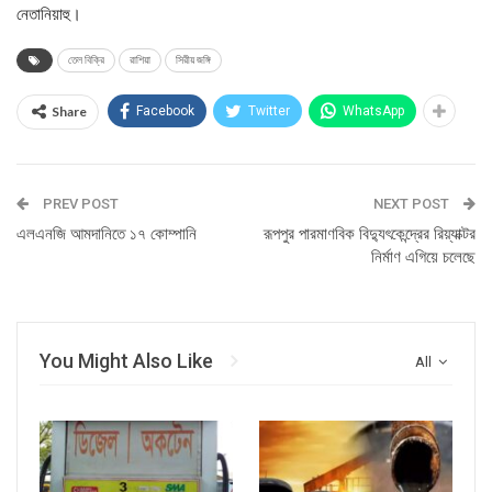
নেতানিয়াহু।
তেল বিক্রি
রাশিয়া
সিরীয় জঙ্গি
Share
Facebook
Twitter
WhatsApp
PREV POST
NEXT POST
এলএনজি আমদানিতে ১৭ কোম্পানি
রূপপুর পারমাণবিক বিদ্যুৎকেন্দ্রের রিয়্যাক্টর
নির্মাণ এগিয়ে চলেছে
You Might Also Like
All