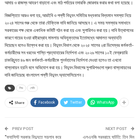
আদায় ও রাজস্ব আহরণ বাড়ানো এবং মাঠ পর্যায়ের তদারকি জোরদার করার কথা বলা হয়েছে।
বিজ্ঞপ্তিতে আরও বলা হয়, আরইবি ও পল্লী বিদ্যুৎ সমিতির মধ্যকার বিদ্যমান সমস্যা নিয়ে
২০২৪ সালের শুরু থেকে তারা যৌক্তিক দাবি জানিয়ে আসছেন। এ সময় সমস্যার সমাধানে
সরকারের পক্ষ থেকে একাধিক কমিটি গঠন করা হয় এবং সুপারিশও করা হয়। দাবি উত্থাপনের
কারণে দায়ের হওয়া রাষ্ট্রদ্রোহ মামলায় অভিযুক্তদের ইতোমধ্যে আদালত অব্যাহতি
দিয়েছেন বলেও উল্লেখ করা হয়। বিদ্যুৎ বিভাগ থেকে ২০২৫ সালের ২রা ডিসেম্বর কর্মকর্তা-
কর্মচারীদের সব ধরনের শাস্তি প্রত্যাহারের নির্দেশনা এবং ২০২৬ সালের ১০ই ফেব্রুয়ারি
চাকরিচ্যুত ৪৬ জন কর্মকর্তা-কর্মচারীকে পুনর্বহালের নির্দেশনা দেওয়া হলেও তা এখনো
বাস্তবায়ন হয়নি বলে অভিযোগ করা হয়। বিদ্যুৎ বিভাগের সুপারিশগুলো দ্রুত বাস্তবায়নের
দাবি জানিয়েছে বাংলাদেশ পল্লী বিদ্যুৎ অ্যাসোসিয়েশন।
লিড
সেমি
Share
Facebook
Twitter
WhatsApp
PREV POST
NEXT POST
“ফ্যাসিস্ট সরকার বিদ্যুতে সয়লাব করে
এলএনজি সরবরাহে ঘাটতি: তিন দিন