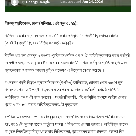
Last updated
Jun 24, 2026
By
Energy Bangla
নিজস্ব প্রতিবেদক, ঢাকা (শনিবার, ১৩ই জুন ২০২৬):
প্রতিবাদে এবার বন্ধ নয় বরং কাজ বেশি করার কর্মসূচি দিল পল্লী বিদ্যুতায়ন বোর্ডের
(আরইবি) পল্লী বিদ্যুৎ সমিতির কর্মকর্তা-কর্মচারীরা।
দীর্ঘদিন ধরে চলা বৈষম্য ও বঞ্চনার প্রতিবাদে দৈনিক এক ঘণ্টা অতিরিক্ত কাজ করার কর্মসূচি
ঘোষণা করেছেন তারা। একই সঙ্গে সরকারের জ্বালানি সাশ্রয় কর্মসূচির প্রতি সংহতি এবং
গ্রাহকসেবা ও রাজস্ব আহরণ বৃদ্ধির লক্ষ্যেও এ উদ্যোগ নেওয়া হয়েছে।
বাংলাদেশ পল্লী বিদ্যুৎ অ্যাসোসিয়েশন (বাপবিএ) জানিয়েছে, রোববার থেকে ৩০শে জুন
পর্যন্ত দেশের ৮০টি পল্লী বিদ্যুৎ সমিতির প্রায় ৪৬ হাজার কর্মকর্তা-কর্মচারী প্রতিদিন
অতিরিক্ত এক ঘণ্টা কাজ করবেন। সংগঠনটির দাবি, এই কর্মসূচির মাধ্যমে জাতীয় সেবায়
প্রায় ৭ লাখ ৮২ হাজার অতিরিক্ত কর্মঘণ্টা যুক্ত হবে।
বাপবিএ-এর দপ্তর সম্পাদক মাহবুবুর রহমান স্বাক্ষরিত সংবাদ বিজ্ঞপ্তিতে শনিবার জানানো
হয়, গত ১১ই জুন সংগঠনের ভার্চুয়াল সভায় এ সিদ্ধান্ত নেওয়া হয়েছে। অতিরিক্ত কাজের
মাধ্যমে নিরবচ্ছিন্ন বিদ্যুৎ সরবরাহ নিশ্চিত করা, গ্রাহকসেবার মান উন্নয়ন, বকেয়া বিল