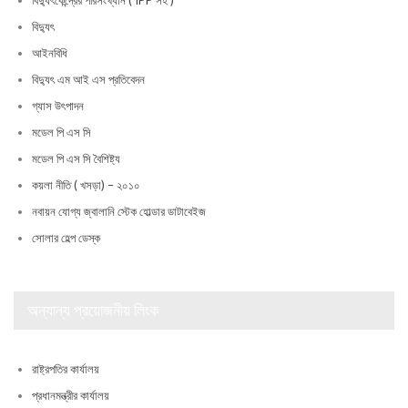
বিদ্যুৎকেন্দ্রের পরিসংখ্যান ( IPP সহ )
বিদ্যুৎ
আইনবিধি
বিদ্যুৎ এম আই এস প্রতিবেদন
গ্যাস উৎপাদন
মডেল পি এস সি
মডেল পি এস সি বৈশিষ্ট্য
কয়লা নীতি ( খসড়া) – ২০১০
নবায়ন যোগ্য জ্বালানি স্টেক হোল্ডার ডাটাবেইজ
সোলার হেল্প ডেস্ক
অন্যান্য প্রয়োজনীয় লিংক
রাষ্ট্রপতির কার্যালয়
প্রধানমন্ত্রীর কার্যালয়