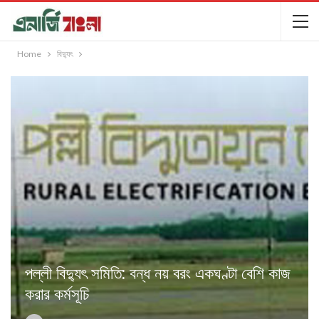
Home
বিদ্যুৎ
পল্লী বিদ্যুৎ সমিতি: বন্ধ নয় বরং একঘণ্টা বেশি কাজ
করার কর্মসূচি