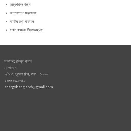
মন্ত্রিপরিষদ বিভাগ
জনপ্রশাসন মন্ত্রণালয়
জাতীয় তথ্য বাতায়ন
সকল ক্যাডার পিএমআইএস
সম্পাদক: রফিকুল বাসার
যোগাযোগ:
২/৩-এ, পূরানো পল্টন, থাকা – ১০০০
০১৫৫২৩১৫৭৪৫
energybanglabd@gmail.com