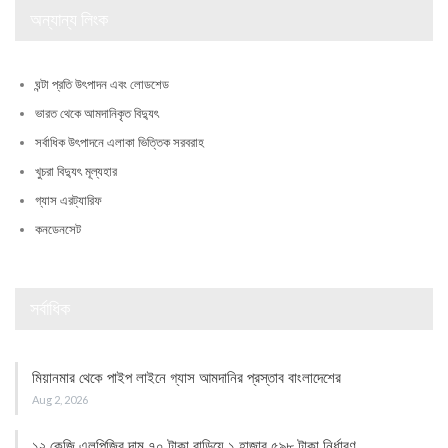
অন্যান্য লিংক
ঘন্টা প্রতি উৎপাদন এবং লোডশেড
ভারত থেকে আমদানিকৃত বিদ্যুৎ
সর্বাধিক উৎপাদনে এলাকা ভিত্তিক সরবরাহ
খুচরা বিদ্যুৎ মূল্যহার
গ্যাস এরট্যারিফ
কনডেনসেট
সর্বাধিক
মিয়ানমার থেকে পাইপ লাইনে গ্যাস আমদানির প্রস্তাব বাংলাদেশের
Aug 2, 2026
১২ কেজি এলপিজির দাম ৭০ টাকা বাড়িয়ে ১ হাজার ৫৯৮ টাকা নির্ধারণ